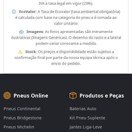
IVA à taxa legal em vigor (23%).
EcoValor:
A Taxa de Ecovalor (taxa ambiental obrigatória)
é calculada com base na categoria do pneu e é somada ao
valor unitário.
Imagens:
As fotos apresentadas são meramente
ilustrativas (Imagens Genéricas). O desenho do rasto e a lateral
podem variar consoante a medida.
Stock:
Os preços e disponibilidade estão sujeitos a
confirmação final por parte da nossa equipa técnica após o
envio do pedido.
Pneus Online
Produtos e Peças
Pneus Continental
Baterias Auto
Pneus Bridgestone
Kit Pneu Suplente
Pneus Michelin
Jantes Liga-Leve