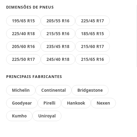
DIMENSÕES DE PNEUS
195/65 R15
205/55 R16
225/45 R17
225/40 R18
215/55 R16
185/65 R15
205/60 R16
235/45 R18
215/60 R17
225/50 R17
245/40 R18
215/65 R16
PRINCIPAIS FABRICANTES
Michelin
Continental
Bridgestone
Goodyear
Pirelli
Hankook
Nexen
Kumho
Uniroyal