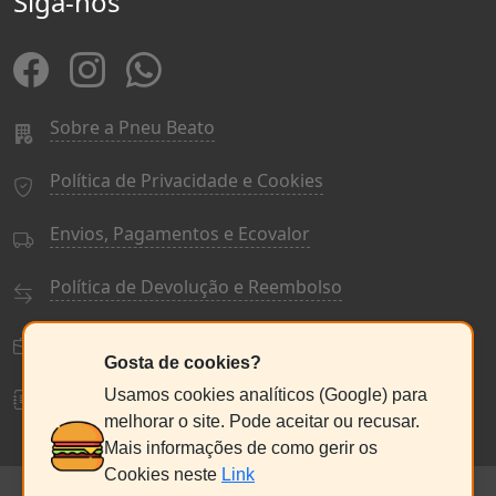
Siga-nos
Sobre a Pneu Beato
Política de Privacidade e Cookies
Envios, Pagamentos e Ecovalor
Política de Devolução e Reembolso
Termos e Condições Gerais
Gosta de cookies?
Livro de Reclamações
Usamos cookies analíticos (Google) para
melhorar o site. Pode aceitar ou recusar.
Mais informações de como gerir os
Cookies neste
Link
© PneuBeato 2025
de Alberto Alexandre Silva Alves