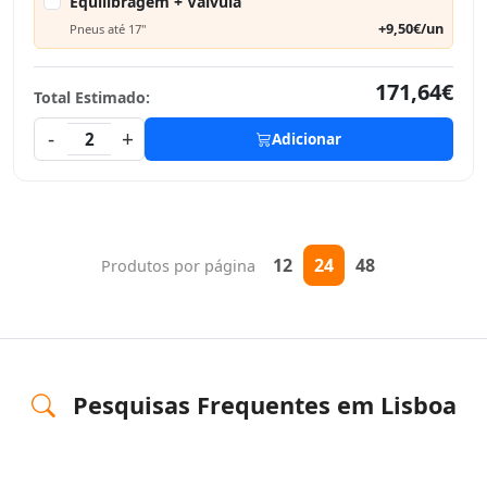
Equilibragem + Válvula
+9,50€/un
Pneus até 17"
171,64€
Total Estimado:
-
+
2
Adicionar
12
24
48
Produtos por página
Pesquisas Frequentes em Lisboa