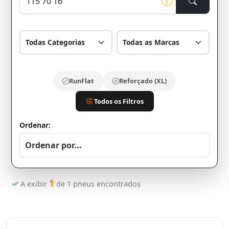
RunFlat
Reforçado (XL)
Todos os Filtros
Ordenar:
1
A exibir
de
1
pneus encontrados