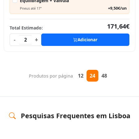
Equilibragem + Válvula
+9,50€/un
Pneus até 17"
171,64€
Total Estimado:
-
+
2
Adicionar
12
24
48
Produtos por página
Pesquisas Frequentes em Lisboa