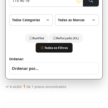
RunFlat
Reforçado (XL)
Todos os Filtros
Ordenar:
1
A exibir
de
1
pneus encontrados