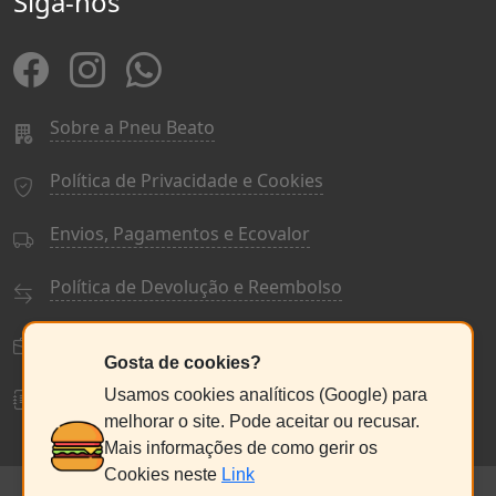
Siga-nos
Sobre a Pneu Beato
Política de Privacidade e Cookies
Envios, Pagamentos e Ecovalor
Política de Devolução e Reembolso
Termos e Condições Gerais
Gosta de cookies?
Livro de Reclamações
Usamos cookies analíticos (Google) para
melhorar o site. Pode aceitar ou recusar.
Mais informações de como gerir os
Cookies neste
Link
© PneuBeato 2025
de Alberto Alexandre Silva Alves