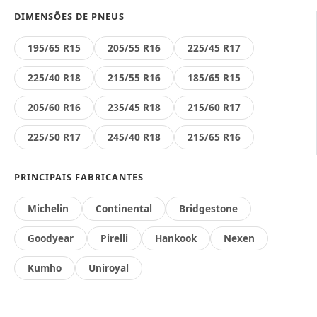
DIMENSÕES DE PNEUS
195/65 R15
205/55 R16
225/45 R17
225/40 R18
215/55 R16
185/65 R15
205/60 R16
235/45 R18
215/60 R17
225/50 R17
245/40 R18
215/65 R16
PRINCIPAIS FABRICANTES
Michelin
Continental
Bridgestone
Goodyear
Pirelli
Hankook
Nexen
Kumho
Uniroyal