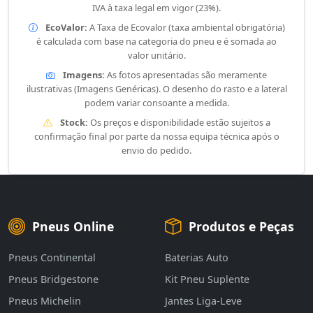
IVA à taxa legal em vigor (23%).
EcoValor:
A Taxa de Ecovalor (taxa ambiental obrigatória)
é calculada com base na categoria do pneu e é somada ao
valor unitário.
Imagens:
As fotos apresentadas são meramente
ilustrativas (Imagens Genéricas). O desenho do rasto e a lateral
podem variar consoante a medida.
Stock:
Os preços e disponibilidade estão sujeitos a
confirmação final por parte da nossa equipa técnica após o
envio do pedido.
Pneus Online
Produtos e Peças
Pneus Continental
Baterias Auto
Pneus Bridgestone
Kit Pneu Suplente
Pneus Michelin
Jantes Liga-Leve