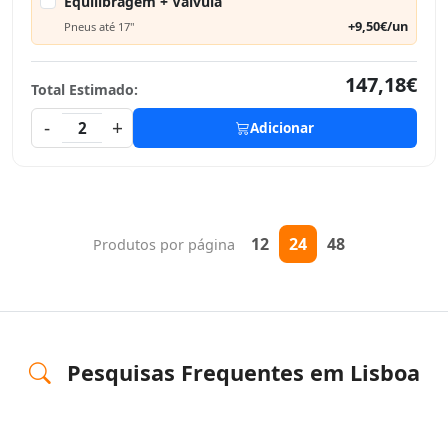
Equilibragem + Válvula
+9,50€/un
Pneus até 17"
147,18€
Total Estimado:
-
+
2
Adicionar
12
24
48
Produtos por página
Pesquisas Frequentes em Lisboa