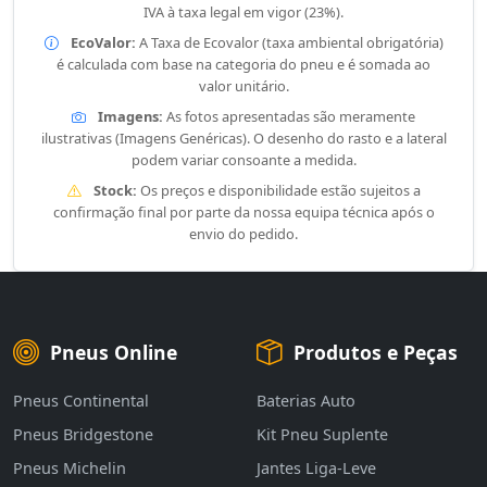
IVA à taxa legal em vigor (23%).
EcoValor:
A Taxa de Ecovalor (taxa ambiental obrigatória)
é calculada com base na categoria do pneu e é somada ao
valor unitário.
Imagens:
As fotos apresentadas são meramente
ilustrativas (Imagens Genéricas). O desenho do rasto e a lateral
podem variar consoante a medida.
Stock:
Os preços e disponibilidade estão sujeitos a
confirmação final por parte da nossa equipa técnica após o
envio do pedido.
Pneus Online
Produtos e Peças
Pneus Continental
Baterias Auto
Pneus Bridgestone
Kit Pneu Suplente
Pneus Michelin
Jantes Liga-Leve