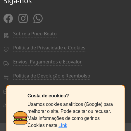
Siga-nos
Sobre a Pneu Beato
Política de Privacidade e Cookies
Envios, Pagamentos e Ecovalor
Política de Devolução e Reembolso
Termos e Condições Gerais
Gosta de cookies?
Livro de Reclamações
Usamos cookies analíticos (Google) para
melhorar o site. Pode aceitar ou recusar.
Mais informações de como gerir os
Cookies neste
Link
© PneuBeato 2025
de Alberto Alexandre Silva Alves