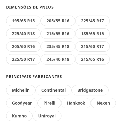
DIMENSÕES DE PNEUS
195/65 R15
205/55 R16
225/45 R17
225/40 R18
215/55 R16
185/65 R15
205/60 R16
235/45 R18
215/60 R17
225/50 R17
245/40 R18
215/65 R16
PRINCIPAIS FABRICANTES
Michelin
Continental
Bridgestone
Goodyear
Pirelli
Hankook
Nexen
Kumho
Uniroyal