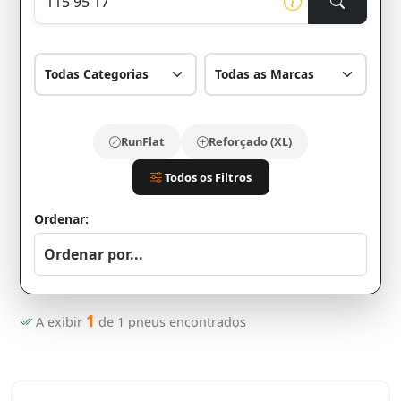
RunFlat
Reforçado (XL)
Todos os Filtros
Ordenar:
1
A exibir
de
1
pneus encontrados