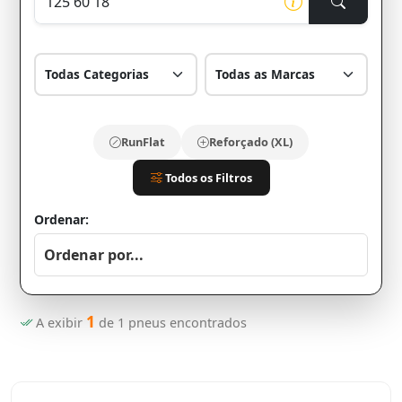
RunFlat
Reforçado (XL)
Todos os Filtros
Ordenar:
1
A exibir
de
1
pneus encontrados