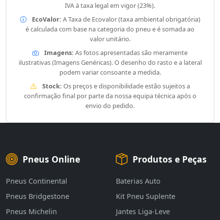
IVA à taxa legal em vigor (23%).
EcoValor:
A Taxa de Ecovalor (taxa ambiental obrigatória)
é calculada com base na categoria do pneu e é somada ao
valor unitário.
Imagens:
As fotos apresentadas são meramente
ilustrativas (Imagens Genéricas). O desenho do rasto e a lateral
podem variar consoante a medida.
Stock:
Os preços e disponibilidade estão sujeitos a
confirmação final por parte da nossa equipa técnica após o
envio do pedido.
Pneus Online
Produtos e Peças
Pneus Continental
Baterias Auto
Pneus Bridgestone
Kit Pneu Suplente
Pneus Michelin
Jantes Liga-Leve