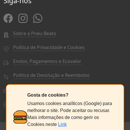
Siga-nos
Sobre a Pneu Beato
Política de Privacidade e Cookies
Envios, Pagamentos e Ecovalor
Política de Devolução e Reembolso
Termos e Condições Gerais
Gosta de cookies?
Livro de Reclamações
Usamos cookies analíticos (Google) para
melhorar o site. Pode aceitar ou recusar.
Mais informações de como gerir os
Cookies neste
Link
© PneuBeato 2025
de Alberto Alexandre Silva Alves