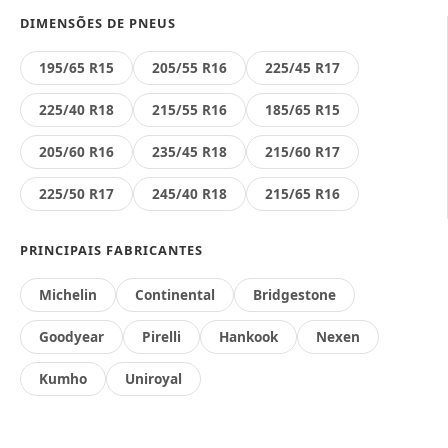
DIMENSÕES DE PNEUS
195/65 R15
205/55 R16
225/45 R17
225/40 R18
215/55 R16
185/65 R15
205/60 R16
235/45 R18
215/60 R17
225/50 R17
245/40 R18
215/65 R16
PRINCIPAIS FABRICANTES
Michelin
Continental
Bridgestone
Goodyear
Pirelli
Hankook
Nexen
Kumho
Uniroyal