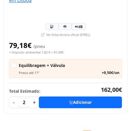
dB
Ver ficha técnica oficial (EPREL)
79,18€
/pneu
+ Imposto ambiental 1,82 € = 81,00€
Equilibragem + Válvula
+9,50€/un
Pneus até 17"
162,00€
Total Estimado:
-
+
2
Adicionar