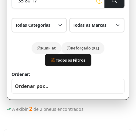
RunFlat
Reforçado (XL)
Todos os Filtros
Ordenar:
2
A exibir
de
2
pneus encontrados