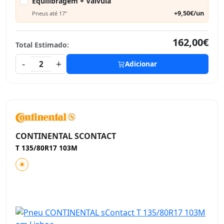
Equilibragem + Válvula
+9,50€/un
Pneus até 17"
162,00€
Total Estimado:
-
+
2
Adicionar
CONTINENTAL SCONTACT
T 135/80R17 103M