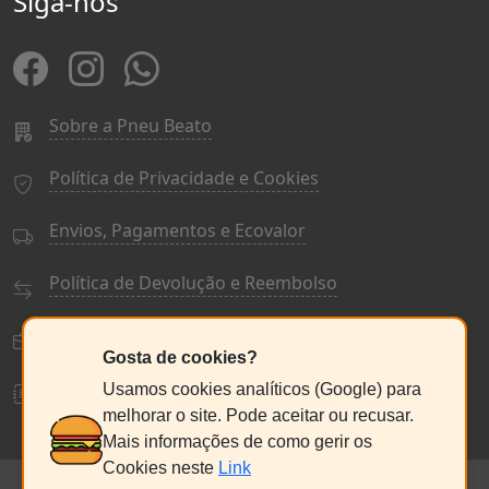
Siga-nos
Sobre a Pneu Beato
Política de Privacidade e Cookies
Envios, Pagamentos e Ecovalor
Política de Devolução e Reembolso
Termos e Condições Gerais
Gosta de cookies?
Livro de Reclamações
Usamos cookies analíticos (Google) para
melhorar o site. Pode aceitar ou recusar.
Mais informações de como gerir os
Cookies neste
Link
© PneuBeato 2025
de Alberto Alexandre Silva Alves