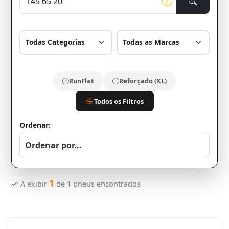
RunFlat
Reforçado (XL)
Todos os Filtros
Ordenar:
1
A exibir
de
1
pneus encontrados