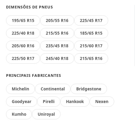
DIMENSÕES DE PNEUS
195/65 R15
205/55 R16
225/45 R17
225/40 R18
215/55 R16
185/65 R15
205/60 R16
235/45 R18
215/60 R17
225/50 R17
245/40 R18
215/65 R16
PRINCIPAIS FABRICANTES
Michelin
Continental
Bridgestone
Goodyear
Pirelli
Hankook
Nexen
Kumho
Uniroyal