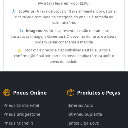
IVA à taxa legal em vigor (23%).
EcoValor:
A Taxa de Ecovalor (taxa ambiental obrigatória)
é calculada com base na categoria do pneu e é somada ao
valor unitário.
Imagens:
As fotos apresentadas são meramente
ilustrativas (Imagens Genéricas). O desenho do rasto e a lateral
podem variar consoante a medida.
Stock:
Os preços e disponibilidade estão sujeitos a
confirmação final por parte da nossa equipa técnica após o
envio do pedido.
Pneus Online
Produtos e Peças
Pneus Continental
Baterias Auto
Pneus Bridgestone
Kit Pneu Suplente
Pneus Michelin
Jantes Liga-Leve