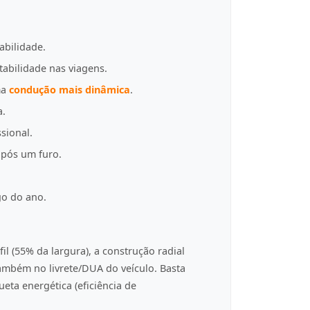
abilidade.
tabilidade nas viagens.
ma
condução mais dinâmica
.
a.
sional.
pós um furo.
go do ano.
fil (55% da largura), a construção radial
 também no livrete/DUA do veículo. Basta
eta energética (eficiência de