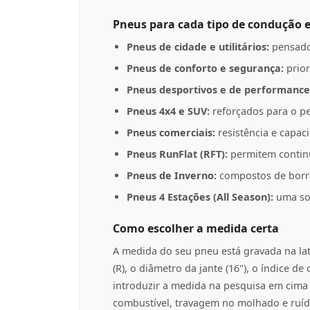
Pneus para cada tipo de condução e
Pneus de cidade e utilitários:
pensado
Pneus de conforto e segurança:
prior
Pneus desportivos e de performance
Pneus 4x4 e SUV:
reforçados para o pe
Pneus comerciais:
resistência e capac
Pneus RunFlat (RFT):
permitem contin
Pneus de Inverno:
compostos de borrac
Pneus 4 Estações (All Season):
uma sol
Como escolher a medida certa
A medida do seu pneu está gravada na l
(R), o diâmetro da jante (16"), o índice d
introduzir a medida na pesquisa em cima p
combustível, travagem no molhado e ruíd