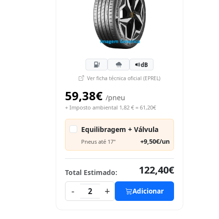
dB
Ver ficha técnica oficial (EPREL)
59,38€
/pneu
+ Imposto ambiental 1,82 € = 61,20€
Equilibragem + Válvula
+9,50€/un
Pneus até 17"
122,40€
Total Estimado:
-
+
2
Adicionar