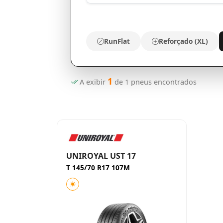
RunFlat
Reforçado (XL)
1
A exibir
de
1
pneus encontrados
UNIROYAL UST 17
T 145/70 R17 107M