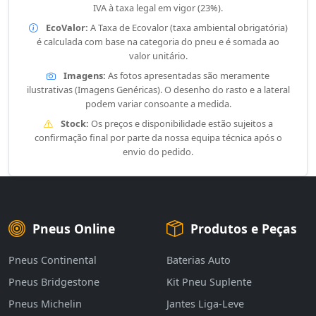
IVA à taxa legal em vigor (23%).
EcoValor:
A Taxa de Ecovalor (taxa ambiental obrigatória)
é calculada com base na categoria do pneu e é somada ao
valor unitário.
Imagens:
As fotos apresentadas são meramente
ilustrativas (Imagens Genéricas). O desenho do rasto e a lateral
podem variar consoante a medida.
Stock:
Os preços e disponibilidade estão sujeitos a
confirmação final por parte da nossa equipa técnica após o
envio do pedido.
Pneus Online
Produtos e Peças
Pneus Continental
Baterias Auto
Pneus Bridgestone
Kit Pneu Suplente
Pneus Michelin
Jantes Liga-Leve