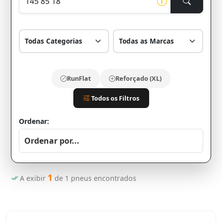
RunFlat
Reforçado (XL)
Todos os Filtros
Ordenar:
1
A exibir
de
1
pneus encontrados