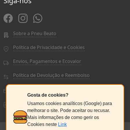
Siga-nos
Sobre a Pneu Beato
Política de Privacidade e Cookies
Envios, Pagamentos e Ecovalor
Política de Devolução e Reembolso
Termos e Condições Gerais
Gosta de cookies?
Livro de Reclamações
Usamos cookies analíticos (Google) para
melhorar o site. Pode aceitar ou recusar.
Mais informações de como gerir os
Cookies neste
Link
© PneuBeato 2025
de Alberto Alexandre Silva Alves