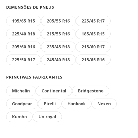
DIMENSÕES DE PNEUS
195/65 R15
205/55 R16
225/45 R17
225/40 R18
215/55 R16
185/65 R15
205/60 R16
235/45 R18
215/60 R17
225/50 R17
245/40 R18
215/65 R16
PRINCIPAIS FABRICANTES
Michelin
Continental
Bridgestone
Goodyear
Pirelli
Hankook
Nexen
Kumho
Uniroyal