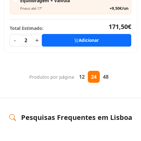
Equilibragem + Válvula
+9,50€/un
Pneus até 17"
171,50€
Total Estimado:
-
+
2
Adicionar
12
24
48
Produtos por página
Pesquisas Frequentes em Lisboa