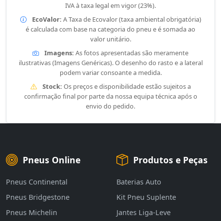
IVA à taxa legal em vigor (23%).
EcoValor:
A Taxa de Ecovalor (taxa ambiental obrigatória)
é calculada com base na categoria do pneu e é somada ao
valor unitário.
Imagens:
As fotos apresentadas são meramente
ilustrativas (Imagens Genéricas). O desenho do rasto e a lateral
podem variar consoante a medida.
Stock:
Os preços e disponibilidade estão sujeitos a
confirmação final por parte da nossa equipa técnica após o
envio do pedido.
Pneus Online
Produtos e Peças
Pneus Continental
Baterias Auto
Pneus Bridgestone
Kit Pneu Suplente
Pneus Michelin
Jantes Liga-Leve