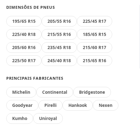
DIMENSÕES DE PNEUS
195/65 R15
205/55 R16
225/45 R17
225/40 R18
215/55 R16
185/65 R15
205/60 R16
235/45 R18
215/60 R17
225/50 R17
245/40 R18
215/65 R16
PRINCIPAIS FABRICANTES
Michelin
Continental
Bridgestone
Goodyear
Pirelli
Hankook
Nexen
Kumho
Uniroyal