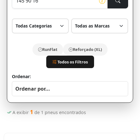
RunFlat
Reforçado (XL)
Todos os Filtros
Ordenar:
1
A exibir
de
1
pneus encontrados