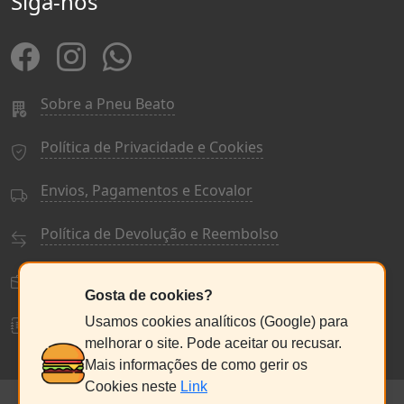
Siga-nos
Sobre a Pneu Beato
Política de Privacidade e Cookies
Envios, Pagamentos e Ecovalor
Política de Devolução e Reembolso
Termos e Condições Gerais
Gosta de cookies?
Livro de Reclamações
Usamos cookies analíticos (Google) para
melhorar o site. Pode aceitar ou recusar.
Mais informações de como gerir os
Cookies neste
Link
© PneuBeato 2025
de Alberto Alexandre Silva Alves