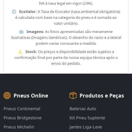
IVA à taxa legal em vigor (23%).
EcoValor:
A Taxa de Ecovalor (taxa ambiental obrigatória)
é calculada com base na categoria do pneu e é somada ao
valor unitário.
Imagens:
As fotos apresentadas são meramente
ilustrativas (Imagens Genéricas). O desenho do rasto e a lateral
podem variar consoante a medida.
Stock:
Os preços e disponibilidade estão sujeitos a
confirmação final por parte da nossa equipa técnica após o
envio do pedido.
Pneus Online
Produtos e Peças
Pneus Continental
Baterias Auto
Pneus Bridgestone
Kit Pneu Suplente
Pneus Michelin
Jantes Liga-Leve