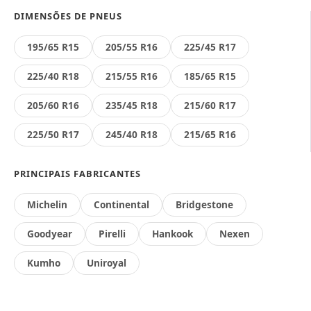
DIMENSÕES DE PNEUS
195/65 R15
205/55 R16
225/45 R17
225/40 R18
215/55 R16
185/65 R15
205/60 R16
235/45 R18
215/60 R17
225/50 R17
245/40 R18
215/65 R16
PRINCIPAIS FABRICANTES
Michelin
Continental
Bridgestone
Goodyear
Pirelli
Hankook
Nexen
Kumho
Uniroyal