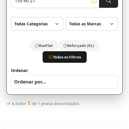
RunFlat
Reforçado (XL)
Todos os Filtros
Ordenar:
1
A exibir
de
1
pneus encontrados