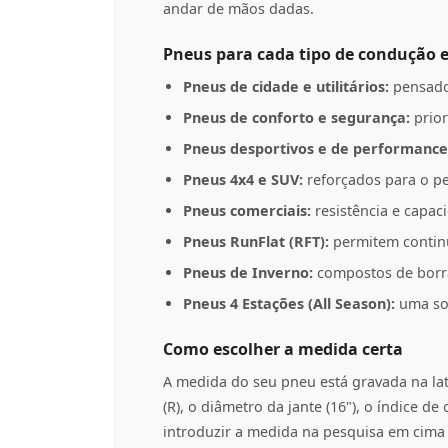
andar de mãos dadas.
Pneus para cada tipo de condução e
Pneus de cidade e utilitários:
pensado
Pneus de conforto e segurança:
prior
Pneus desportivos e de performance
Pneus 4x4 e SUV:
reforçados para o pe
Pneus comerciais:
resistência e capac
Pneus RunFlat (RFT):
permitem contin
Pneus de Inverno:
compostos de borrac
Pneus 4 Estações (All Season):
uma sol
Como escolher a medida certa
A medida do seu pneu está gravada na l
(R), o diâmetro da jante (16"), o índice d
introduzir a medida na pesquisa em cima p