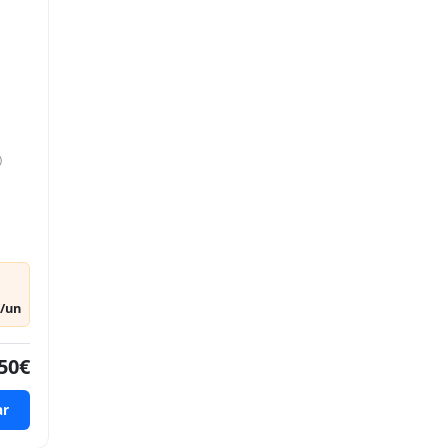
)
€/un
50€
ar