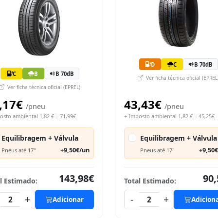
D
C
B 70dB
C
B
B 70dB
Ver ficha técnica oficial (EPREL
Ver ficha técnica oficial (EPREL)
,17€
43,43€
/pneu
/pneu
osto ambiental 1,82 € = 71,99€
+ Imposto ambiental 1,82 € = 45,25€
Equilibragem + Válvula
Equilibragem + Válvula
+9,50€/un
+9,50
Pneus até 17"
Pneus até 17"
143,98€
90,
l Estimado:
Total Estimado:
+
-
+
2
Adicionar
2
Adicion