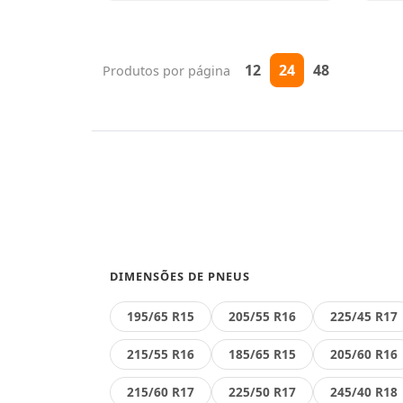
12
24
48
Produtos por página
DIMENSÕES DE PNEUS
195/65 R15
205/55 R16
225/45 R17
215/55 R16
185/65 R15
205/60 R16
215/60 R17
225/50 R17
245/40 R18