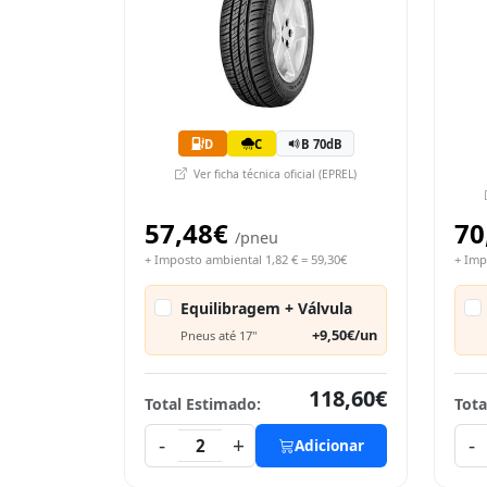
D
C
B 70dB
Ver ficha técnica oficial (EPREL)
57,48€
70
/pneu
+ Imposto ambiental 1,82 € = 59,30€
+ Imp
Equilibragem + Válvula
+9,50€/un
Pneus até 17"
118,60€
Total Estimado:
Tota
-
+
-
2
Adicionar