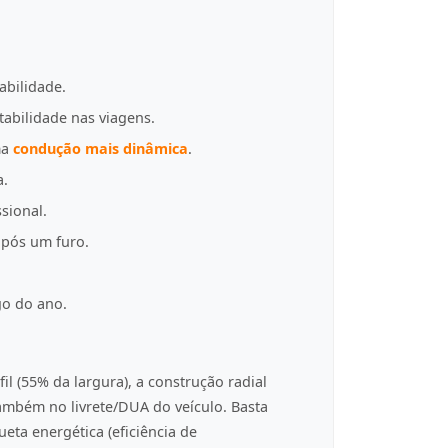
abilidade.
tabilidade nas viagens.
ma
condução mais dinâmica
.
a.
sional.
pós um furo.
go do ano.
fil (55% da largura), a construção radial
 também no livrete/DUA do veículo. Basta
eta energética (eficiência de