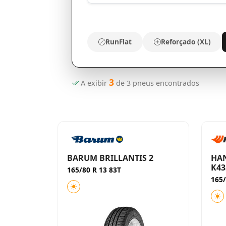
RunFlat
Reforçado (XL)
3
A exibir
de
3
pneus encontrados
BARUM BRILLANTIS 2
HAN
K43
165/80 R 13 83T
165