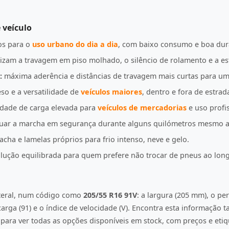
 veículo
s para o
uso urbano do dia a dia
, com baixo consumo e boa dur
izam a travagem em piso molhado, o silêncio de rolamento e a es
:
máxima aderência e distâncias de travagem mais curtas para u
so e a versatilidade de
veículos maiores
, dentro e fora de estrad
idade de carga elevada para
veículos de mercadorias
e uso profis
uar a marcha em segurança durante alguns quilómetros mesmo a
ha e lamelas próprios para frio intenso, neve e gelo.
ução equilibrada para quem prefere não trocar de pneus ao lon
ateral, num código como
205/55 R16 91V
: a largura (205 mm), o per
e carga (91) e o índice de velocidade (V). Encontra esta informação
ara ver todas as opções disponíveis em stock, com preços e etiqu