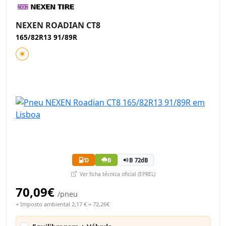
NEXEN ROADIAN CT8
165/82R13 91/89R
D
B
B 72dB
Ver ficha técnica oficial (EPREL)
70,09€
/pneu
+ Imposto ambiental 2,17 € = 72,26€