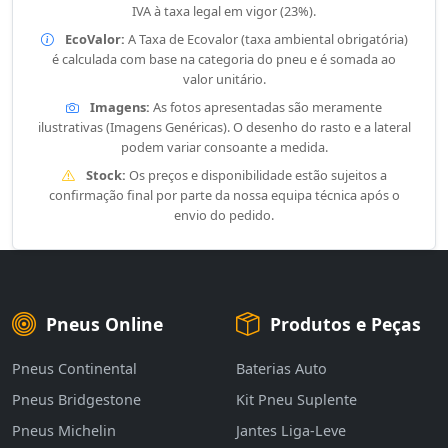
IVA à taxa legal em vigor (23%).
EcoValor:
A Taxa de Ecovalor (taxa ambiental obrigatória)
é calculada com base na categoria do pneu e é somada ao
valor unitário.
Imagens:
As fotos apresentadas são meramente
ilustrativas (Imagens Genéricas). O desenho do rasto e a lateral
podem variar consoante a medida.
Stock:
Os preços e disponibilidade estão sujeitos a
confirmação final por parte da nossa equipa técnica após o
envio do pedido.
Pneus Online
Produtos e Peças
Pneus Continental
Baterias Auto
Pneus Bridgestone
Kit Pneu Suplente
Pneus Michelin
Jantes Liga-Leve