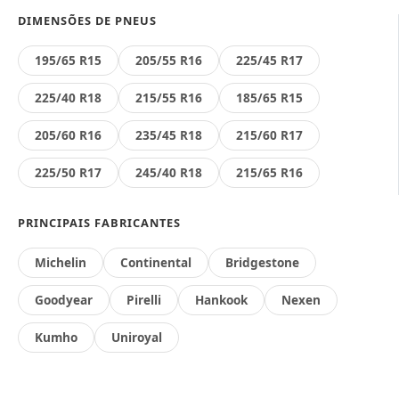
DIMENSÕES DE PNEUS
195/65 R15
205/55 R16
225/45 R17
225/40 R18
215/55 R16
185/65 R15
205/60 R16
235/45 R18
215/60 R17
225/50 R17
245/40 R18
215/65 R16
PRINCIPAIS FABRICANTES
Michelin
Continental
Bridgestone
Goodyear
Pirelli
Hankook
Nexen
Kumho
Uniroyal