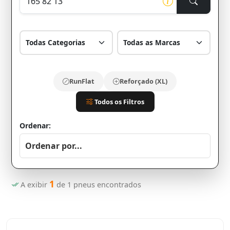
RunFlat
Reforçado (XL)
Todos os Filtros
Ordenar:
1
A exibir
de
1
pneus encontrados