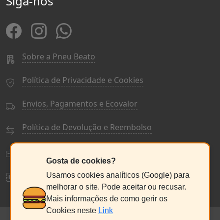
Siga-nos
Sobre a Pneu Beato
Política de Privacidade e Cookies
Envios, Pagamentos e Ecovalor
Política de Devolução e Reembolso
Termos e Condições Gerais
Gosta de cookies?
Livro de Reclamações
Usamos cookies analíticos (Google) para
melhorar o site. Pode aceitar ou recusar.
Mais informações de como gerir os
Cookies neste
Link
© PneuBeato 2025
de Alberto Alexandre Silva Alves