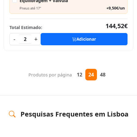
Equilibragem + Válvula
+9,50€/un
Pneus até 17"
144,52€
Total Estimado:
-
+
2
Adicionar
12
24
48
Produtos por página
Pesquisas Frequentes em Lisboa