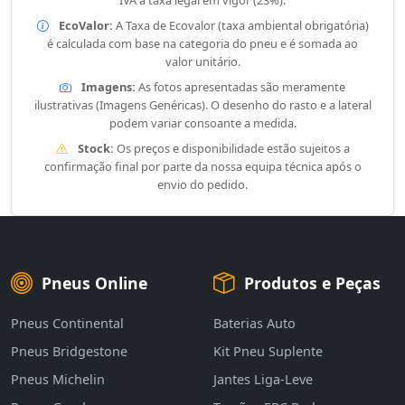
IVA à taxa legal em vigor (23%).
EcoValor:
A Taxa de Ecovalor (taxa ambiental obrigatória)
é calculada com base na categoria do pneu e é somada ao
valor unitário.
Imagens:
As fotos apresentadas são meramente
ilustrativas (Imagens Genéricas). O desenho do rasto e a lateral
podem variar consoante a medida.
Stock:
Os preços e disponibilidade estão sujeitos a
confirmação final por parte da nossa equipa técnica após o
envio do pedido.
Pneus Online
Produtos e Peças
Pneus Continental
Baterias Auto
Pneus Bridgestone
Kit Pneu Suplente
Pneus Michelin
Jantes Liga-Leve