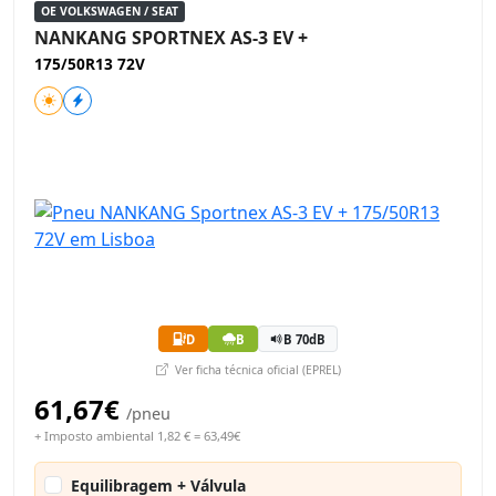
OE VOLKSWAGEN / SEAT
NANKANG SPORTNEX AS-3 EV +
175/50R13 72V
D
B
B 70dB
Ver ficha técnica oficial (EPREL)
61,67€
/pneu
+ Imposto ambiental 1,82 € = 63,49€
Equilibragem + Válvula