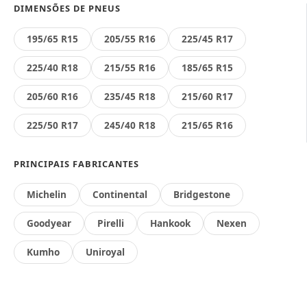
DIMENSÕES DE PNEUS
195/65 R15
205/55 R16
225/45 R17
225/40 R18
215/55 R16
185/65 R15
205/60 R16
235/45 R18
215/60 R17
225/50 R17
245/40 R18
215/65 R16
PRINCIPAIS FABRICANTES
Michelin
Continental
Bridgestone
Goodyear
Pirelli
Hankook
Nexen
Kumho
Uniroyal