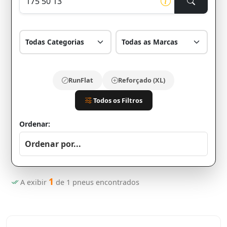
RunFlat
Reforçado (XL)
Todos os Filtros
Ordenar:
1
A exibir
de
1
pneus encontrados