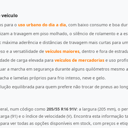
 veículo
s para o
uso urbano do dia a dia
, com baixo consumo e boa dur
izam a travagem em piso molhado, o silêncio de rolamento e a es
:
máxima aderência e distâncias de travagem mais curtas para u
so e a versatilidade de
veículos maiores
, dentro e fora de estrad
idade de carga elevada para
veículos de mercadorias
e uso profis
uar a marcha em segurança durante alguns quilómetros mesmo a
ha e lamelas próprios para frio intenso, neve e gelo.
ução equilibrada para quem prefere não trocar de pneus ao lon
ateral, num código como
205/55 R16 91V
: a largura (205 mm), o per
e carga (91) e o índice de velocidade (V). Encontra esta informação
ara ver todas as opções disponíveis em stock, com preços e etiqu