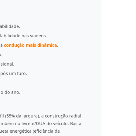
abilidade.
tabilidade nas viagens.
ma
condução mais dinâmica
.
a.
sional.
pós um furo.
go do ano.
fil (55% da largura), a construção radial
 também no livrete/DUA do veículo. Basta
eta energética (eficiência de