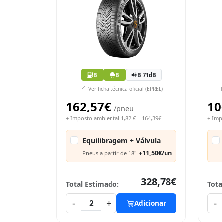
B
B
B 71dB
Ver ficha técnica oficial (EPREL)
162,57€
10
/pneu
+ Imposto ambiental 1,82 € = 164,39€
+ Imp
Equilibragem + Válvula
+11,50€/un
Pneus a partir de 18"
328,78€
Total Estimado:
Tota
-
+
-
2
Adicionar