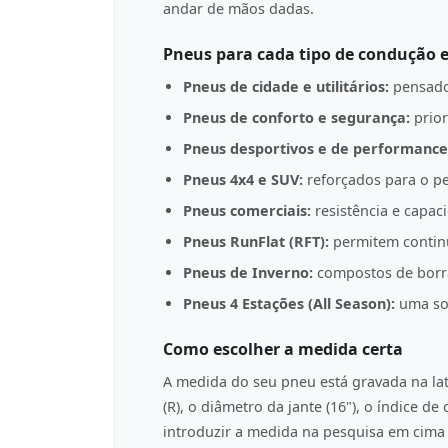
andar de mãos dadas.
Pneus para cada tipo de condução e
Pneus de cidade e utilitários:
pensado
Pneus de conforto e segurança:
prior
Pneus desportivos e de performance
Pneus 4x4 e SUV:
reforçados para o pe
Pneus comerciais:
resistência e capac
Pneus RunFlat (RFT):
permitem contin
Pneus de Inverno:
compostos de borrac
Pneus 4 Estações (All Season):
uma sol
Como escolher a medida certa
A medida do seu pneu está gravada na l
(R), o diâmetro da jante (16"), o índice d
introduzir a medida na pesquisa em cima p