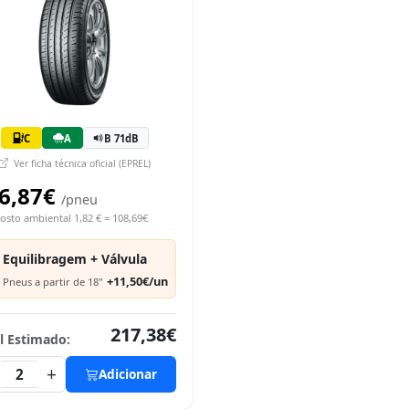
C
A
B 71dB
Ver ficha técnica oficial (EPREL)
6,87€
/pneu
osto ambiental 1,82 € = 108,69€
Equilibragem + Válvula
+11,50€/un
Pneus a partir de 18"
217,38€
l Estimado:
+
2
Adicionar