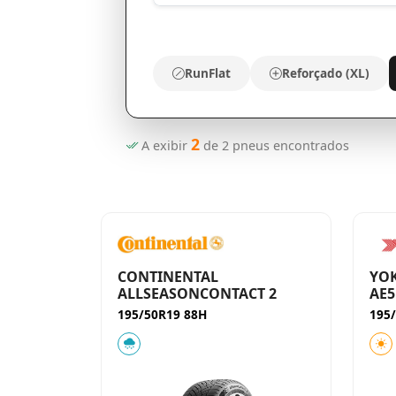
RunFlat
Reforçado (XL)
2
A exibir
de
2
pneus encontrados
CONTINENTAL
YO
ALLSEASONCONTACT 2
AE5
195/50R19 88H
195