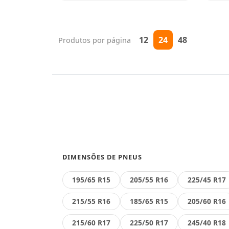
12
24
48
Produtos por página
DIMENSÕES DE PNEUS
195/65 R15
205/55 R16
225/45 R17
215/55 R16
185/65 R15
205/60 R16
215/60 R17
225/50 R17
245/40 R18