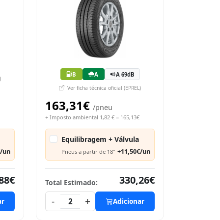
B
A
A 69dB
)
Ver ficha técnica oficial (EPREL)
163,31€
/pneu
+ Imposto ambiental 1,82 € = 165,13€
Equilibragem + Válvula
€/un
+11,50€/un
Pneus a partir de 18"
88€
330,26€
Total Estimado:
-
+
ar
2
Adicionar