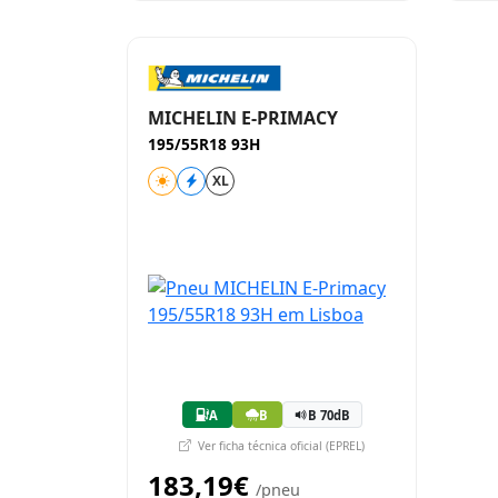
MICHELIN E-PRIMACY
195/55R18 93H
XL
A
B
B 70dB
Ver ficha técnica oficial (EPREL)
183,19€
/pneu