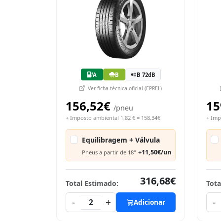
A
B
B 72dB
Ver ficha técnica oficial (EPREL)
156,52€
15
/pneu
+ Imposto ambiental 1,82 € = 158,34€
+ Imp
Equilibragem + Válvula
+11,50€/un
Pneus a partir de 18"
316,68€
Total Estimado:
Tota
-
+
-
2
Adicionar