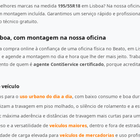
elhores marcas na medida
195/55R18
em Lisboa? Na nossa oficin
om montagem incluída. Garantimos um serviço rápido e profission
 técnico gratuito.
sboa, com montagem na nossa oficina
compra online à confiança de uma oficina física no Beato, em L
e agende a montagem no dia e hora que lhe der mais jeito. Tra
mento de quem é
agente ContiService certificado
, porque acredi
 veículo
s para o
uso urbano do dia a dia
, com baixo consumo e boa dur
izam a travagem em piso molhado, o silêncio de rolamento e a es
:
máxima aderência e distâncias de travagem mais curtas para u
so e a versatilidade de
veículos maiores
, dentro e fora de estrad
idade de carga elevada para
veículos de mercadorias
e uso profis