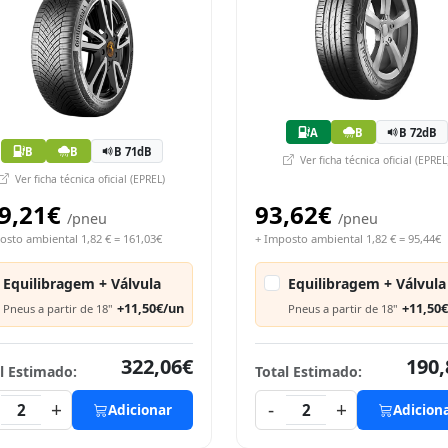
A
B
B 72dB
B
B
B 71dB
Ver ficha técnica oficial (EPREL
Ver ficha técnica oficial (EPREL)
9,21€
93,62€
/pneu
/pneu
osto ambiental 1,82 € = 161,03€
+ Imposto ambiental 1,82 € = 95,44€
Equilibragem + Válvula
Equilibragem + Válvula
+11,50€/un
+11,50
Pneus a partir de 18"
Pneus a partir de 18"
322,06€
190,
l Estimado:
Total Estimado:
+
-
+
2
Adicionar
2
Adicion