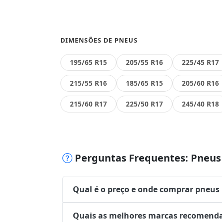
DIMENSÕES DE PNEUS
195/65 R15
205/55 R16
225/45 R17
215/55 R16
185/65 R15
205/60 R16
215/60 R17
225/50 R17
245/40 R18
Perguntas Frequentes: Pneus 
Qual é o preço e onde comprar pneus
Quais as melhores marcas recomenda