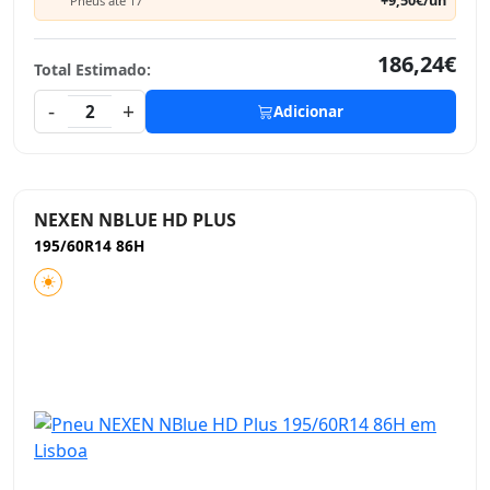
+9,50€/un
Pneus até 17"
186,24€
Total Estimado:
-
+
2
Adicionar
NEXEN NBLUE HD PLUS
195/60R14 86H