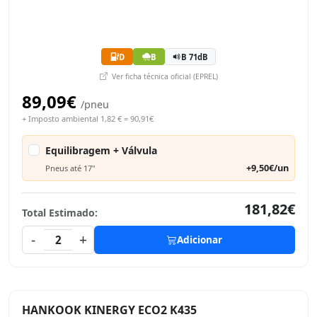
D
B
B 71dB
Ver ficha técnica oficial (EPREL)
89,09€
/pneu
+ Imposto ambiental 1,82 € = 90,91€
Equilibragem + Válvula
+9,50€/un
Pneus até 17"
181,82€
Total Estimado:
-
+
2
Adicionar
HANKOOK KINERGY ECO2 K435