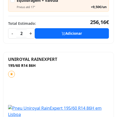
Equilibragem + Válvula
+9,50€/un
Pneus até 17"
256,16€
Total Estimado:
-
+
2
Adicionar
UNIROYAL RAINEXPERT
195/60 R14 86H