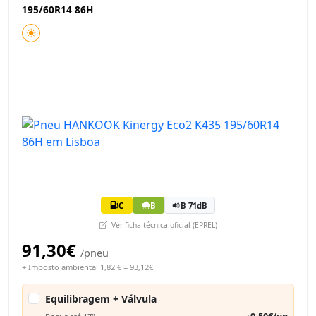
195/60R14 86H
C
B
B 71dB
Ver ficha técnica oficial (EPREL)
91,30€
/pneu
+ Imposto ambiental 1,82 € = 93,12€
Equilibragem + Válvula