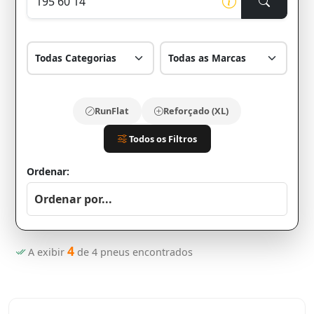
RunFlat
Reforçado (XL)
Todos os Filtros
Ordenar:
4
A exibir
de
4
pneus encontrados