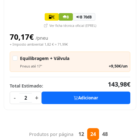
C
B
B 70dB
Ver ficha técnica oficial (EPREL)
70,17€
/pneu
+ Imposto ambiental 1,82 € = 71,99€
Equilibragem + Válvula
+9,50€/un
Pneus até 17"
143,98€
Total Estimado:
-
+
2
Adicionar
12
24
48
Produtos por página