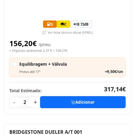
D
C
B 72dB
Ver ficha técnica oficial (EPREL)
156,20€
/pneu
+ Imposto ambiental 2,37 € = 158,57€
Equilibragem + Válvula
+9,50€/un
Pneus até 17"
317,14€
Total Estimado:
-
+
2
Adicionar
BRIDGESTONE DUELER A/T 001