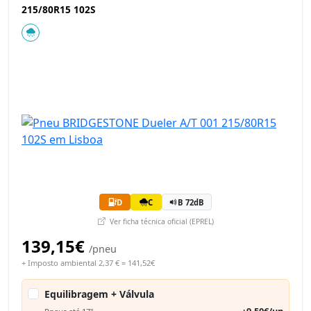
215/80R15 102S
D
C
B 72dB
Ver ficha técnica oficial (EPREL)
139,15€
/pneu
+ Imposto ambiental 2,37 € = 141,52€
Equilibragem + Válvula