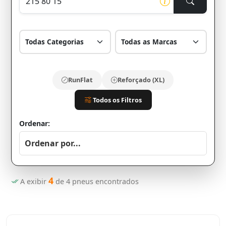
RunFlat
Reforçado (XL)
Todos os Filtros
Ordenar:
4
A exibir
de
4
pneus encontrados