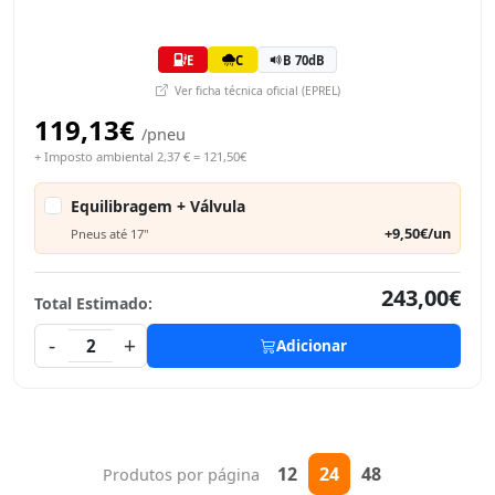
E
C
B 70dB
Ver ficha técnica oficial (EPREL)
119,13€
/pneu
+ Imposto ambiental 2,37 € = 121,50€
Equilibragem + Válvula
+9,50€/un
Pneus até 17"
243,00€
Total Estimado:
-
+
2
Adicionar
12
24
48
Produtos por página