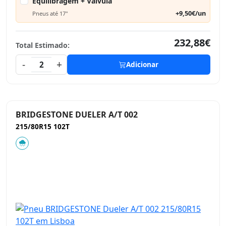
Equilibragem + Válvula
+9,50€/un
Pneus até 17"
232,88€
Total Estimado:
-
+
2
Adicionar
BRIDGESTONE DUELER A/T 002
215/80R15 102T