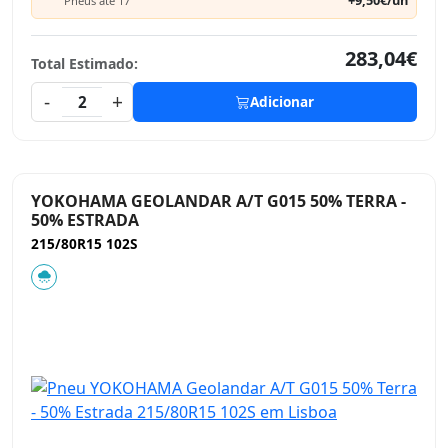
+9,50€/un
Pneus até 17"
283,04€
Total Estimado:
-
+
2
Adicionar
YOKOHAMA GEOLANDAR A/T G015 50% TERRA -
50% ESTRADA
215/80R15 102S