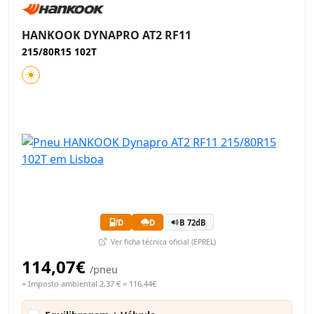
HANKOOK DYNAPRO AT2 RF11
215/80R15 102T
D
D
B 72dB
Ver ficha técnica oficial (EPREL)
114,07€
/pneu
+ Imposto ambiental 2,37 € = 116,44€