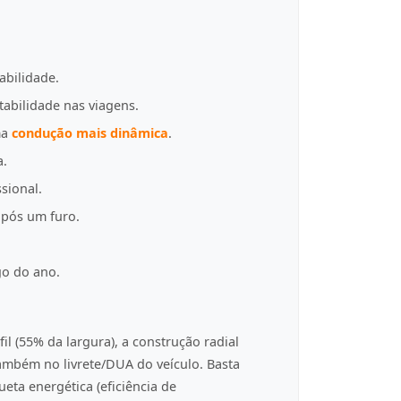
abilidade.
tabilidade nas viagens.
ma
condução mais dinâmica
.
a.
sional.
pós um furo.
go do ano.
fil (55% da largura), a construção radial
 também no livrete/DUA do veículo. Basta
eta energética (eficiência de