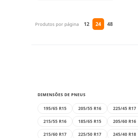
12
24
48
Produtos por página
DIMENSÕES DE PNEUS
195/65 R15
205/55 R16
225/45 R17
215/55 R16
185/65 R15
205/60 R16
215/60 R17
225/50 R17
245/40 R18