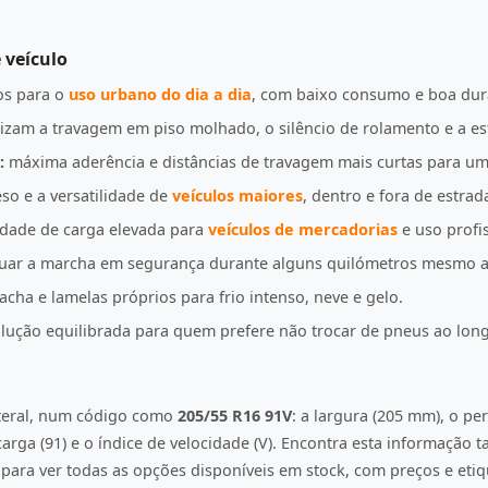
 veículo
s para o
uso urbano do dia a dia
, com baixo consumo e boa dur
izam a travagem em piso molhado, o silêncio de rolamento e a es
:
máxima aderência e distâncias de travagem mais curtas para u
so e a versatilidade de
veículos maiores
, dentro e fora de estrad
idade de carga elevada para
veículos de mercadorias
e uso profis
uar a marcha em segurança durante alguns quilómetros mesmo a
ha e lamelas próprios para frio intenso, neve e gelo.
ução equilibrada para quem prefere não trocar de pneus ao lon
ateral, num código como
205/55 R16 91V
: a largura (205 mm), o per
e carga (91) e o índice de velocidade (V). Encontra esta informação
ara ver todas as opções disponíveis em stock, com preços e etiqu