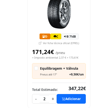
D
C
B 71dB
Ver ficha técnica oficial (EPREL)
171,24€
/pneu
+ Imposto ambiental 2,37 € = 173,61€
Equilibragem + Válvula
+9,50€/un
Pneus até 17"
347,22€
Total Estimado:
-
+
2
Adicionar