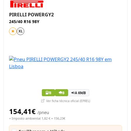
PIRELLI POWERGY2
245/40 R16 98Y
XL
B
B
A 69dB
Ver ficha técnica oficial (EPREL)
154,41€
/pneu
+ Imposto ambiental 1,82 € = 156,23€