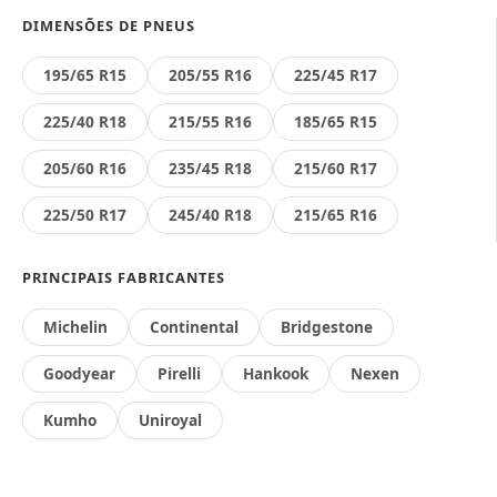
DIMENSÕES DE PNEUS
195/65 R15
205/55 R16
225/45 R17
225/40 R18
215/55 R16
185/65 R15
205/60 R16
235/45 R18
215/60 R17
225/50 R17
245/40 R18
215/65 R16
PRINCIPAIS FABRICANTES
Michelin
Continental
Bridgestone
Goodyear
Pirelli
Hankook
Nexen
Kumho
Uniroyal