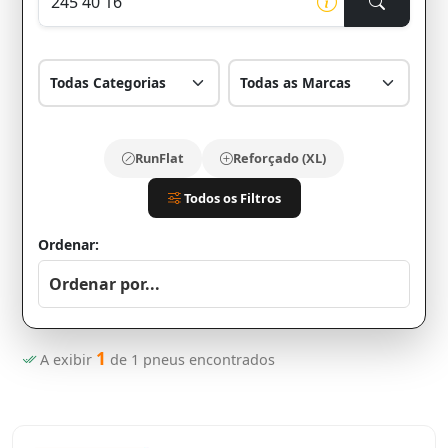
RunFlat
Reforçado (XL)
Todos os Filtros
Ordenar:
1
A exibir
de
1
pneus encontrados