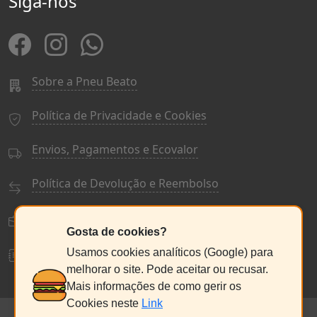
Siga-nos
Sobre a Pneu Beato
Política de Privacidade e Cookies
Envios, Pagamentos e Ecovalor
Política de Devolução e Reembolso
Termos e Condições Gerais
Gosta de cookies?
Livro de Reclamações
Usamos cookies analíticos (Google) para
melhorar o site. Pode aceitar ou recusar.
Mais informações de como gerir os
Cookies neste
Link
© PneuBeato 2025
de Alberto Alexandre Silva Alves