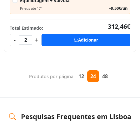
Equilibragem + Válvula
+9,50€/un
Pneus até 17"
312,46€
Total Estimado:
-
+
2
Adicionar
12
24
48
Produtos por página
Pesquisas Frequentes em Lisboa