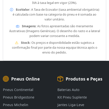
IVA à taxa legal em vigor (23%).
EcoValor:
A Taxa de Ecovalor (taxa ambiental obrigatória)
é calculada com base na categoria do pneu e é somada ao
valor unitário.
Imagens:
As fotos apresentadas são meramente
ilustrativas (Imagens Genéricas). O desenho do rasto e a lateral
podem variar consoante a medida.
Stock:
Os preços e disponibilidade estão sujeitos a
confirmação final por parte da nossa equipa técnica após o
envio do pedido.
Pneus Online
Produtos e Peças
Pneus Continental
Baterias Auto
Pneus Bridgestone
Kit Pneu Suplente
Pneus Michelin
Jantes Liga-Leve