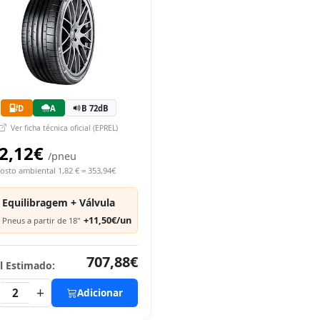
D
A
B 72dB
Ver ficha técnica oficial (EPREL)
2,12€
/pneu
osto ambiental 1,82 € = 353,94€
Equilibragem + Válvula
+11,50€/un
Pneus a partir de 18"
707,88€
l Estimado:
+
2
Adicionar