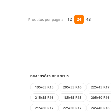
12
24
48
Produtos por página
DIMENSÕES DE PNEUS
195/65 R15
205/55 R16
225/45 R17
215/55 R16
185/65 R15
205/60 R16
215/60 R17
225/50 R17
245/40 R18