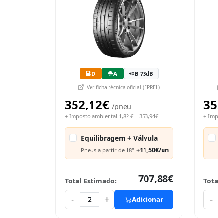
D
A
B 73dB
Ver ficha técnica oficial (EPREL)
352,12€
35
/pneu
+ Imposto ambiental 1,82 € = 353,94€
+ Imp
Equilibragem + Válvula
+11,50€/un
Pneus a partir de 18"
707,88€
Total Estimado:
Tota
-
+
-
2
Adicionar