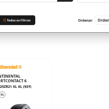
Todos os Filtros
Ordenar:
NTINENTAL
RTCONTACT 6
25ZR21 XL XL (92Y)
XL