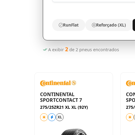
RunFlat
Reforçado (XL)
2
A exibir
de
2
pneus encontrados
CONTINENTAL
CO
SPORTCONTACT 7
SPO
275/25ZR21 XL XL (92Y)
275/
XL