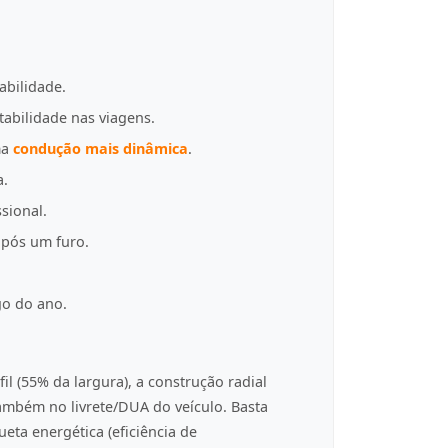
abilidade.
tabilidade nas viagens.
ma
condução mais dinâmica
.
a.
sional.
pós um furo.
go do ano.
fil (55% da largura), a construção radial
 também no livrete/DUA do veículo. Basta
eta energética (eficiência de