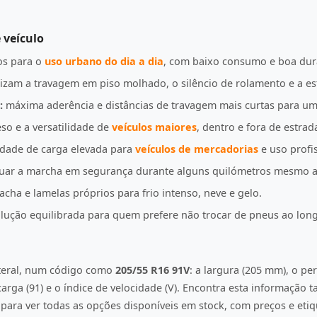
 veículo
s para o
uso urbano do dia a dia
, com baixo consumo e boa dur
izam a travagem em piso molhado, o silêncio de rolamento e a es
:
máxima aderência e distâncias de travagem mais curtas para u
so e a versatilidade de
veículos maiores
, dentro e fora de estrad
idade de carga elevada para
veículos de mercadorias
e uso profis
uar a marcha em segurança durante alguns quilómetros mesmo a
ha e lamelas próprios para frio intenso, neve e gelo.
ução equilibrada para quem prefere não trocar de pneus ao lon
ateral, num código como
205/55 R16 91V
: a largura (205 mm), o per
e carga (91) e o índice de velocidade (V). Encontra esta informação
ara ver todas as opções disponíveis em stock, com preços e etiqu