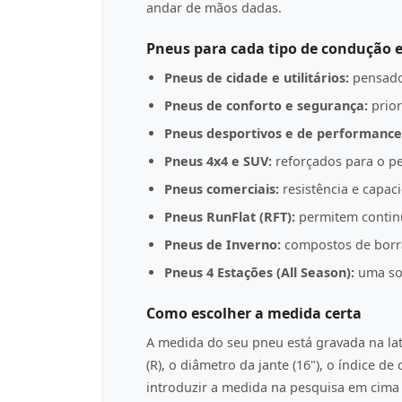
andar de mãos dadas.
Pneus para cada tipo de condução e
Pneus de cidade e utilitários:
pensado
Pneus de conforto e segurança:
prior
Pneus desportivos e de performance
Pneus 4x4 e SUV:
reforçados para o pe
Pneus comerciais:
resistência e capac
Pneus RunFlat (RFT):
permitem contin
Pneus de Inverno:
compostos de borrac
Pneus 4 Estações (All Season):
uma sol
Como escolher a medida certa
A medida do seu pneu está gravada na l
(R), o diâmetro da jante (16"), o índice d
introduzir a medida na pesquisa em cima p