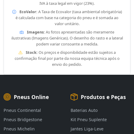
IVA à taxa legal em vigor (23%).
EcoValor:
A Taxa de Ecovalor (taxa ambiental obrigatória)
é calculada com base na categoria do pneu e é somada ao
valor unitário.
Imagens:
As fotos apresentadas são meramente
ilustrativas (Imagens Genéricas). O desenho do rasto e a lateral
podem variar consoante a medida.
Stock:
Os preços e disponibilidade estão sujeitos a
confirmação final por parte da nossa equipa técnica após o
envio do pedido.
Pneus Online
Produtos e Peças
Pneus Continental
Baterias Auto
Pneus Bridgestone
Kit Pneu Suplente
Pneus Michelin
Jantes Liga-Leve