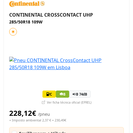
CONTINENTAL CROSSCONTACT UHP
285/50R18 109W
C
B
B 74dB
Ver ficha técnica oficial (EPREL)
228,12€
/pneu
+ Imposto ambiental 2,37 € = 230,49€