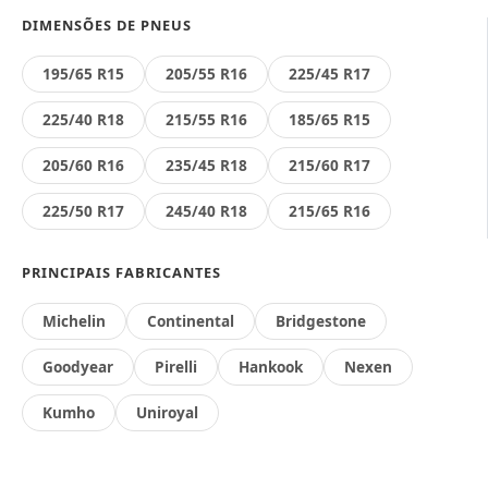
DIMENSÕES DE PNEUS
195/65 R15
205/55 R16
225/45 R17
225/40 R18
215/55 R16
185/65 R15
205/60 R16
235/45 R18
215/60 R17
225/50 R17
245/40 R18
215/65 R16
PRINCIPAIS FABRICANTES
Michelin
Continental
Bridgestone
Goodyear
Pirelli
Hankook
Nexen
Kumho
Uniroyal