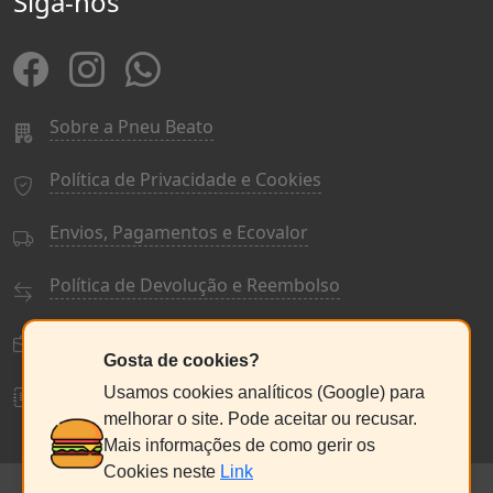
Siga-nos
Sobre a Pneu Beato
Política de Privacidade e Cookies
Envios, Pagamentos e Ecovalor
Política de Devolução e Reembolso
Termos e Condições Gerais
Gosta de cookies?
Livro de Reclamações
Usamos cookies analíticos (Google) para
melhorar o site. Pode aceitar ou recusar.
Mais informações de como gerir os
Cookies neste
Link
© PneuBeato 2025
de Alberto Alexandre Silva Alves