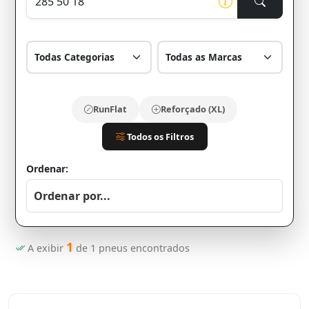
RunFlat
Reforçado (XL)
Todos os Filtros
Ordenar:
1
A exibir
de
1
pneus encontrados