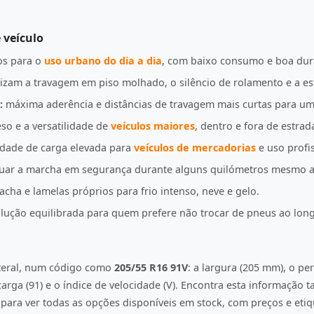
 veículo
s para o
uso urbano do dia a dia
, com baixo consumo e boa dur
izam a travagem em piso molhado, o silêncio de rolamento e a es
:
máxima aderência e distâncias de travagem mais curtas para u
so e a versatilidade de
veículos maiores
, dentro e fora de estrad
idade de carga elevada para
veículos de mercadorias
e uso profis
uar a marcha em segurança durante alguns quilómetros mesmo a
ha e lamelas próprios para frio intenso, neve e gelo.
ução equilibrada para quem prefere não trocar de pneus ao lon
ateral, num código como
205/55 R16 91V
: a largura (205 mm), o per
e carga (91) e o índice de velocidade (V). Encontra esta informação
ara ver todas as opções disponíveis em stock, com preços e etiqu