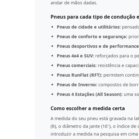
andar de mãos dadas.
Pneus para cada tipo de condução e
Pneus de cidade e utilitários:
pensado
Pneus de conforto e segurança:
prior
Pneus desportivos e de performance
Pneus 4x4 e SUV:
reforçados para o pe
Pneus comerciais:
resistência e capac
Pneus RunFlat (RFT):
permitem contin
Pneus de Inverno:
compostos de borrac
Pneus 4 Estações (All Season):
uma sol
Como escolher a medida certa
A medida do seu pneu está gravada na l
(R), o diâmetro da jante (16"), o índice d
introduzir a medida na pesquisa em cima p