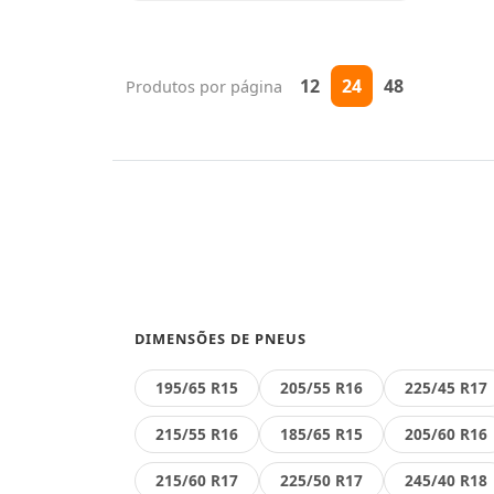
12
24
48
Produtos por página
DIMENSÕES DE PNEUS
195/65 R15
205/55 R16
225/45 R17
215/55 R16
185/65 R15
205/60 R16
215/60 R17
225/50 R17
245/40 R18