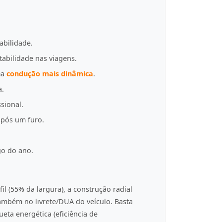
abilidade.
tabilidade nas viagens.
ma
condução mais dinâmica
.
a.
sional.
pós um furo.
go do ano.
fil (55% da largura), a construção radial
 também no livrete/DUA do veículo. Basta
eta energética (eficiência de