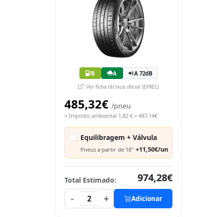
B
A
A 72dB
Ver ficha técnica oficial (EPREL)
485,32€
/pneu
+ Imposto ambiental 1,82 € = 487,14€
Equilibragem + Válvula
+11,50€/un
Pneus a partir de 18"
974,28€
Total Estimado:
-
+
2
Adicionar