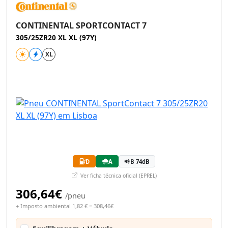
CONTINENTAL SPORTCONTACT 7
305/25ZR20 XL XL (97Y)
XL
D
A
B 74dB
Ver ficha técnica oficial (EPREL)
306,64€
/pneu
+ Imposto ambiental 1,82 € = 308,46€