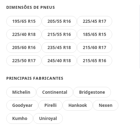
DIMENSÕES DE PNEUS
195/65 R15
205/55 R16
225/45 R17
225/40 R18
215/55 R16
185/65 R15
205/60 R16
235/45 R18
215/60 R17
225/50 R17
245/40 R18
215/65 R16
PRINCIPAIS FABRICANTES
Michelin
Continental
Bridgestone
Goodyear
Pirelli
Hankook
Nexen
Kumho
Uniroyal