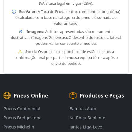
IVA à taxa legal em vigor (23%).
EcoValor:
A Taxa de Ecovalor (taxa ambiental obrigatória)
é calculada com base na categoria do pneu e é somada ao
valor unitário.
Imagens:
As fotos apresentadas são meramente
ilustrativas (Imagens Genéricas). O desenho do rasto e a lateral
podem variar consoante a medida.
Stock:
Os preços e disponibilidade estão sujeitos a
confirmação final por parte da nossa equipa técnica após o
envio do pedido.
Pneus Online
Produtos e Peças
Pneus Continental
Baterias Auto
Pneus Bridgestone
Kit Pneu Suplente
Pneus Michelin
Jantes Liga-Leve