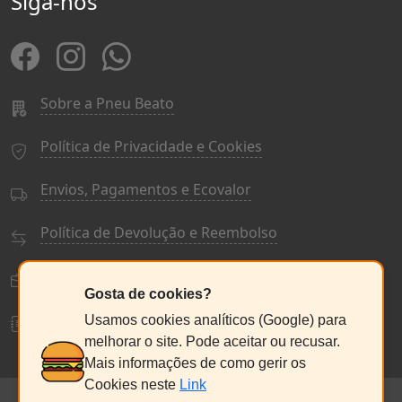
Siga-nos
Sobre a Pneu Beato
Política de Privacidade e Cookies
Envios, Pagamentos e Ecovalor
Política de Devolução e Reembolso
Termos e Condições Gerais
Gosta de cookies?
Livro de Reclamações
Usamos cookies analíticos (Google) para
melhorar o site. Pode aceitar ou recusar.
Mais informações de como gerir os
Cookies neste
Link
© PneuBeato 2025
de Alberto Alexandre Silva Alves