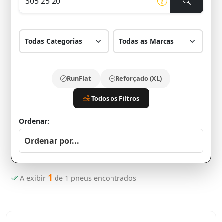
RunFlat
Reforçado (XL)
Todos os Filtros
Ordenar:
1
A exibir
de
1
pneus encontrados