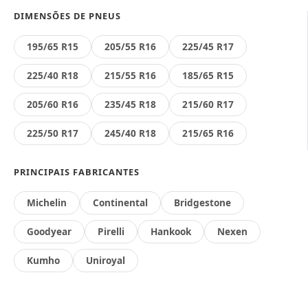
DIMENSÕES DE PNEUS
195/65 R15
205/55 R16
225/45 R17
225/40 R18
215/55 R16
185/65 R15
205/60 R16
235/45 R18
215/60 R17
225/50 R17
245/40 R18
215/65 R16
PRINCIPAIS FABRICANTES
Michelin
Continental
Bridgestone
Goodyear
Pirelli
Hankook
Nexen
Kumho
Uniroyal