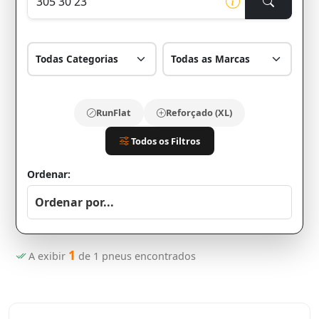
RunFlat
Reforçado (XL)
Todos os Filtros
Ordenar:
1
A exibir
de
1
pneus encontrados