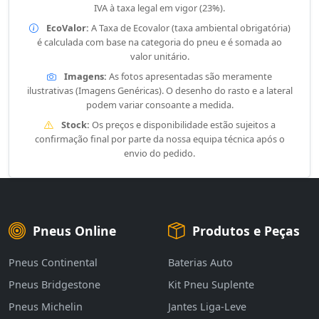
IVA à taxa legal em vigor (23%).
EcoValor:
A Taxa de Ecovalor (taxa ambiental obrigatória)
é calculada com base na categoria do pneu e é somada ao
valor unitário.
Imagens:
As fotos apresentadas são meramente
ilustrativas (Imagens Genéricas). O desenho do rasto e a lateral
podem variar consoante a medida.
Stock:
Os preços e disponibilidade estão sujeitos a
confirmação final por parte da nossa equipa técnica após o
envio do pedido.
Pneus Online
Produtos e Peças
Pneus Continental
Baterias Auto
Pneus Bridgestone
Kit Pneu Suplente
Pneus Michelin
Jantes Liga-Leve