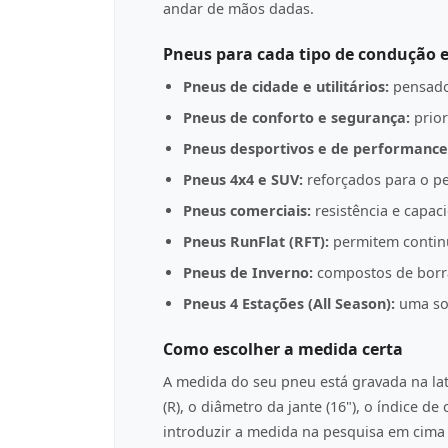
andar de mãos dadas.
Pneus para cada tipo de condução e
Pneus de cidade e utilitários:
pensado
Pneus de conforto e segurança:
prior
Pneus desportivos e de performance
Pneus 4x4 e SUV:
reforçados para o pe
Pneus comerciais:
resistência e capac
Pneus RunFlat (RFT):
permitem contin
Pneus de Inverno:
compostos de borrac
Pneus 4 Estações (All Season):
uma sol
Como escolher a medida certa
A medida do seu pneu está gravada na l
(R), o diâmetro da jante (16"), o índice d
introduzir a medida na pesquisa em cima p