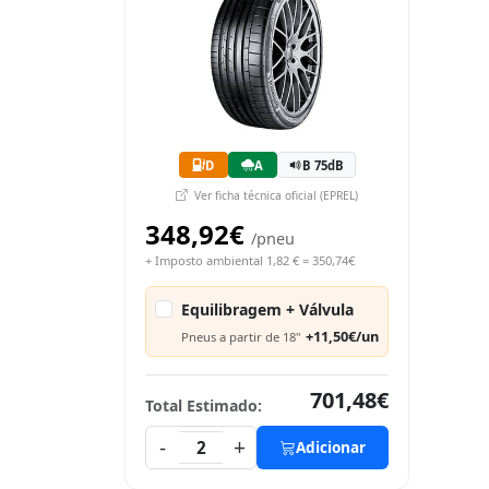
D
A
B 75dB
Ver ficha técnica oficial (EPREL)
348,92€
/pneu
+ Imposto ambiental 1,82 € = 350,74€
Equilibragem + Válvula
+11,50€/un
Pneus a partir de 18"
701,48€
Total Estimado:
-
+
2
Adicionar