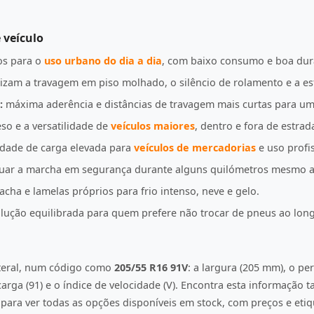
 veículo
s para o
uso urbano do dia a dia
, com baixo consumo e boa dur
izam a travagem em piso molhado, o silêncio de rolamento e a es
:
máxima aderência e distâncias de travagem mais curtas para u
so e a versatilidade de
veículos maiores
, dentro e fora de estrad
idade de carga elevada para
veículos de mercadorias
e uso profis
uar a marcha em segurança durante alguns quilómetros mesmo a
ha e lamelas próprios para frio intenso, neve e gelo.
ução equilibrada para quem prefere não trocar de pneus ao lon
ateral, num código como
205/55 R16 91V
: a largura (205 mm), o per
e carga (91) e o índice de velocidade (V). Encontra esta informação
ara ver todas as opções disponíveis em stock, com preços e etiqu