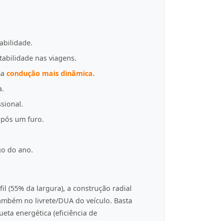
abilidade.
tabilidade nas viagens.
ma
condução mais dinâmica
.
a.
sional.
pós um furo.
go do ano.
fil (55% da largura), a construção radial
 também no livrete/DUA do veículo. Basta
eta energética (eficiência de