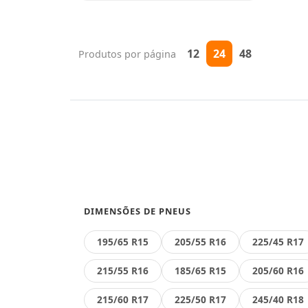
12
24
48
Produtos por página
DIMENSÕES DE PNEUS
195/65 R15
205/55 R16
225/45 R17
215/55 R16
185/65 R15
205/60 R16
215/60 R17
225/50 R17
245/40 R18