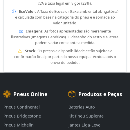
IVA à taxa legal em vigor (23%).
EcoValor:
A Taxa de Ecovalor (taxa ambiental obrigatória)
é calculada com base na categoria do pneu e é somada ao
valor unitário.
Imagens:
As fotos apresentadas são meramente
ilustrativas (Imagens Genéricas). O desenho do rasto e a lateral
podem variar consoante a medida.
Stock:
Os preços e disponibilidade estão sujeitos a
confirmação final por parte da nossa equipa técnica após o
envio do pedido.
Pneus Online
Produtos e Peças
Pneus Continental
Baterias Auto
Pneus Bridgestone
Kit Pneu Suplente
Pneus Michelin
Jantes Liga-Leve