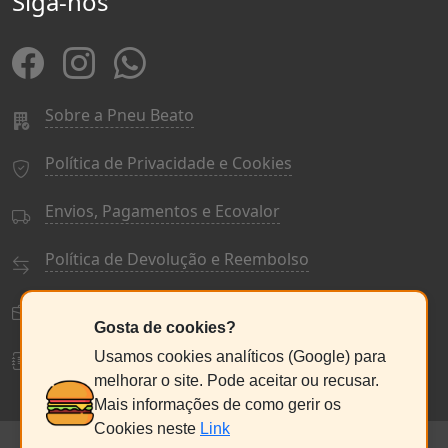
Siga-nos
Sobre a Pneu Beato
Política de Privacidade e Cookies
Envios, Pagamentos e Ecovalor
Política de Devolução e Reembolso
Termos e Condições Gerais
Gosta de cookies?
Livro de Reclamações
Usamos cookies analíticos (Google) para
melhorar o site. Pode aceitar ou recusar.
Mais informações de como gerir os
Cookies neste
Link
© PneuBeato 2025
de Alberto Alexandre Silva Alves