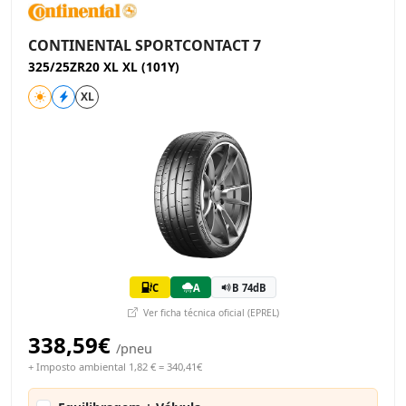
CONTINENTAL SPORTCONTACT 7
325/25ZR20 XL XL (101Y)
XL
C
A
B 74dB
Ver ficha técnica oficial (EPREL)
338,59€
/pneu
+ Imposto ambiental 1,82 € = 340,41€