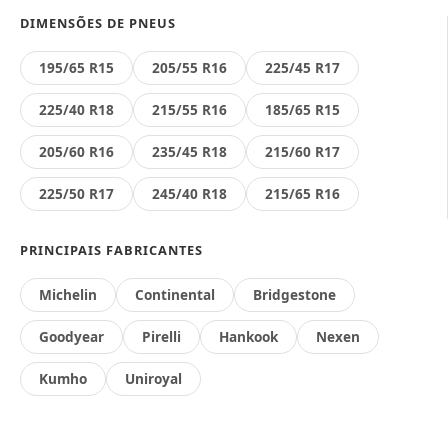
DIMENSÕES DE PNEUS
195/65 R15
205/55 R16
225/45 R17
225/40 R18
215/55 R16
185/65 R15
205/60 R16
235/45 R18
215/60 R17
225/50 R17
245/40 R18
215/65 R16
PRINCIPAIS FABRICANTES
Michelin
Continental
Bridgestone
Goodyear
Pirelli
Hankook
Nexen
Kumho
Uniroyal