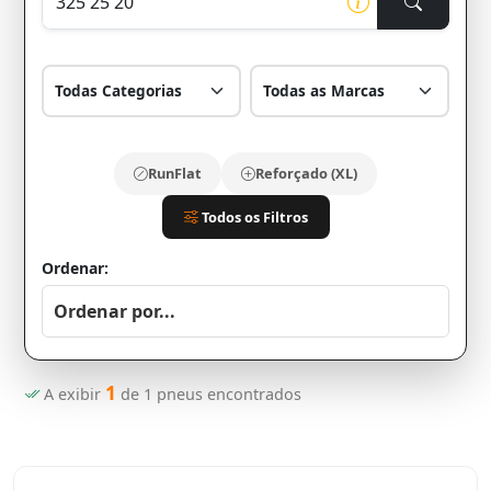
RunFlat
Reforçado (XL)
Todos os Filtros
Ordenar:
1
A exibir
de
1
pneus encontrados