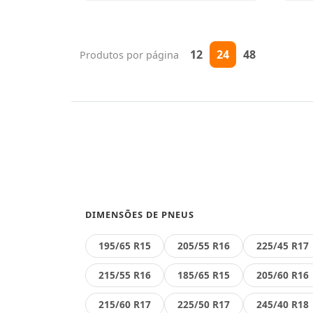
12
24
48
Produtos por página
DIMENSÕES DE PNEUS
195/65 R15
205/55 R16
225/45 R17
215/55 R16
185/65 R15
205/60 R16
215/60 R17
225/50 R17
245/40 R18