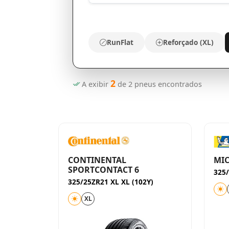
RunFlat
Reforçado (XL)
2
A exibir
de
2
pneus encontrados
CONTINENTAL
MIC
SPORTCONTACT 6
325/
325/25ZR21 XL XL (102Y)
XL