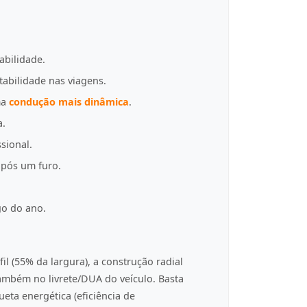
abilidade.
tabilidade nas viagens.
ma
condução mais dinâmica
.
a.
sional.
pós um furo.
go do ano.
fil (55% da largura), a construção radial
 também no livrete/DUA do veículo. Basta
eta energética (eficiência de