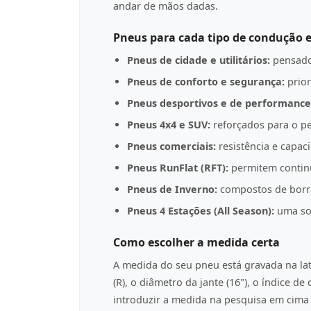
andar de mãos dadas.
Pneus para cada tipo de condução e
Pneus de cidade e utilitários:
pensado
Pneus de conforto e segurança:
prior
Pneus desportivos e de performance
Pneus 4x4 e SUV:
reforçados para o pe
Pneus comerciais:
resistência e capac
Pneus RunFlat (RFT):
permitem contin
Pneus de Inverno:
compostos de borrac
Pneus 4 Estações (All Season):
uma sol
Como escolher a medida certa
A medida do seu pneu está gravada na l
(R), o diâmetro da jante (16"), o índice d
introduzir a medida na pesquisa em cima p