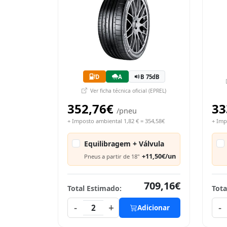
D
A
B 75dB
Ver ficha técnica oficial (EPREL)
352,76€
33
/pneu
+ Imposto ambiental 1,82 € = 354,58€
+ Imp
Equilibragem + Válvula
+11,50€/un
Pneus a partir de 18"
709,16€
Total Estimado:
Tota
-
+
-
2
Adicionar