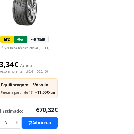
C
A
B 73dB
Ver ficha técnica oficial (EPREL)
3,34€
/pneu
osto ambiental 1,82 € = 335,16€
Equilibragem + Válvula
+11,50€/un
Pneus a partir de 18"
670,32€
l Estimado:
+
2
Adicionar