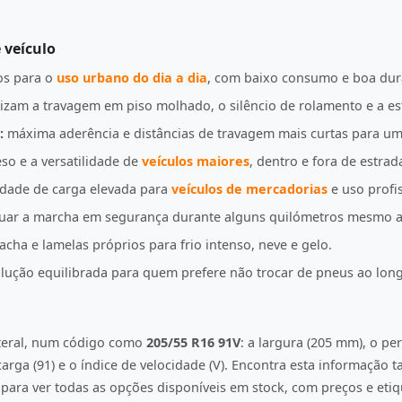
 veículo
s para o
uso urbano do dia a dia
, com baixo consumo e boa dur
izam a travagem em piso molhado, o silêncio de rolamento e a es
:
máxima aderência e distâncias de travagem mais curtas para u
so e a versatilidade de
veículos maiores
, dentro e fora de estrad
idade de carga elevada para
veículos de mercadorias
e uso profis
uar a marcha em segurança durante alguns quilómetros mesmo a
ha e lamelas próprios para frio intenso, neve e gelo.
ução equilibrada para quem prefere não trocar de pneus ao lon
ateral, num código como
205/55 R16 91V
: a largura (205 mm), o per
e carga (91) e o índice de velocidade (V). Encontra esta informação
ara ver todas as opções disponíveis em stock, com preços e etiqu