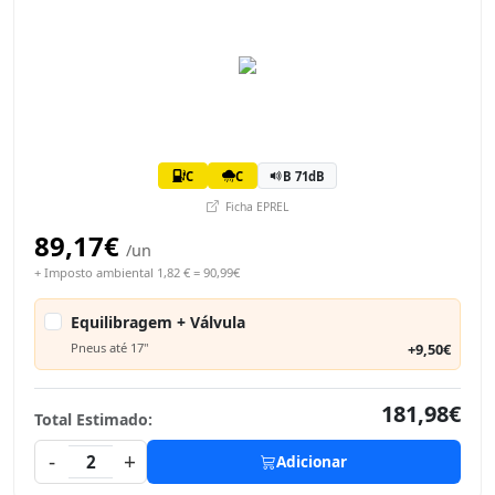
C
C
B 71dB
Ficha EPREL
89,17€
/un
+ Imposto ambiental 1,82 € = 90,99€
Equilibragem + Válvula
Pneus até 17"
+9,50€
181,98€
Total Estimado:
-
+
2
Adicionar