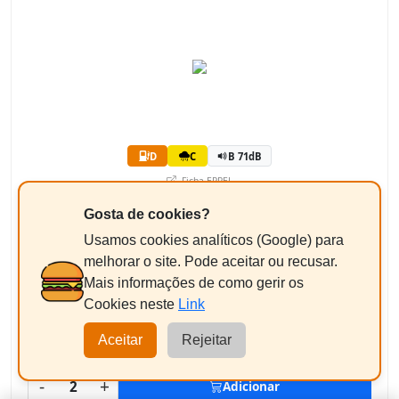
D
C
B 71dB
Ficha EPREL
142,87€
Gosta de cookies?
/un
+ Imposto ambiental 2,37 € = 145,24€
Usamos cookies analíticos (Google) para
melhorar o site. Pode aceitar ou recusar.
Equilibragem + Válvula
Mais informações de como gerir os
Pneus até 17"
+9,50€
Cookies neste
Link
Aceitar
Rejeitar
290,48€
Total Estimado:
-
+
2
Adicionar