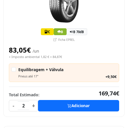
C
B
B 70dB
Ficha EPREL
83,05€
/un
+ Imposto ambiental 1,82 € = 84,87€
Equilibragem + Válvula
Pneus até 17"
+9,50€
169,74€
Total Estimado:
-
+
2
Adicionar