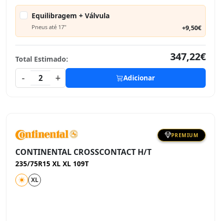
Equilibragem + Válvula
Pneus até 17"
+9,50€
347,22€
Total Estimado:
-
+
2
Adicionar
PREMIUM
CONTINENTAL CROSSCONTACT H/T
235/75R15 XL XL 109T
XL