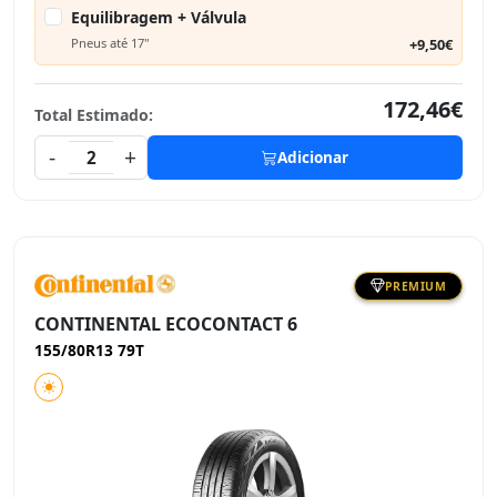
Equilibragem + Válvula
Pneus até 17"
+9,50€
172,46€
Total Estimado:
-
+
2
Adicionar
PREMIUM
CONTINENTAL ECOCONTACT 6
155/80R13 79T