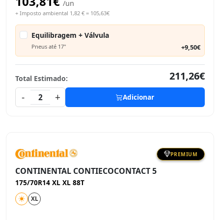
103,81€
/un
+ Imposto ambiental 1,82 € = 105,63€
Equilibragem + Válvula
Pneus até 17"
+9,50€
211,26€
Total Estimado:
-
+
2
Adicionar
PREMIUM
CONTINENTAL CONTIECOCONTACT 5
175/70R14 XL XL 88T
XL