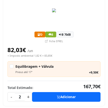
D
B
B 70dB
Ficha EPREL
82,03€
/un
+ Imposto ambiental 1,82 € = 83,85€
Equilibragem + Válvula
Pneus até 17"
+9,50€
167,70€
Total Estimado:
-
+
2
Adicionar