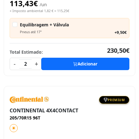
113,43€
/un
+ Imposto ambiental 1,82 € = 115,25€
Equilibragem + Válvula
Pneus até 17"
+9,50€
230,50€
Total Estimado:
-
+
2
Adicionar
PREMIUM
CONTINENTAL 4X4CONTACT
205/70R15 96T