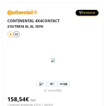
PREMIUM
CONTINENTAL 4X4CONTACT
215/75R16 XL XL 107H
XL
?
?
?dB
Ficha EPREL
158,54€
/un
+ Imposto ambiental 2,37 € = 160,91€