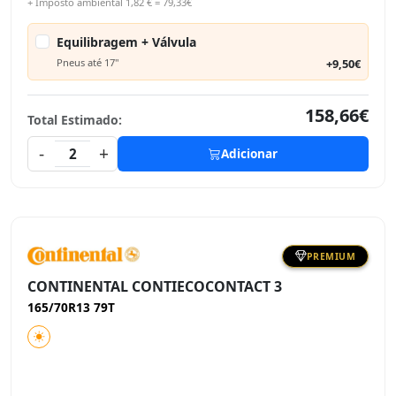
+ Imposto ambiental 1,82 € = 79,33€
Equilibragem + Válvula
Pneus até 17"
+9,50€
158,66€
Total Estimado:
-
+
2
Adicionar
PREMIUM
CONTINENTAL CONTIECOCONTACT 3
165/70R13 79T