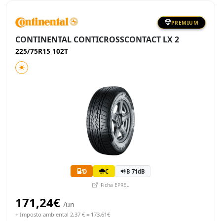
PREMIUM
CONTINENTAL CONTICROSSCONTACT LX 2
225/75R15 102T
D
C
B 71dB
Ficha EPREL
171,24€
/un
+ Imposto ambiental 2,37 € = 173,61€