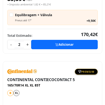
+ Imposto ambiental 1,82 € = 85,21€
Equilibragem + Válvula
Pneus até 17"
+9,50€
170,42€
Total Estimado:
-
+
2
Adicionar
PREMIUM
CONTINENTAL CONTIECOCONTACT 5
165/70R14 XL XL 85T
XL