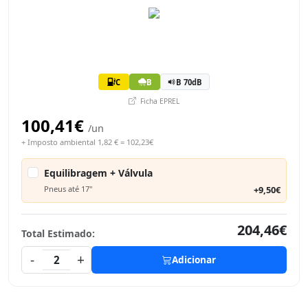
C
B
B 70dB
Ficha EPREL
100,41€
/un
+ Imposto ambiental 1,82 € = 102,23€
Equilibragem + Válvula
Pneus até 17"
+9,50€
204,46€
Total Estimado:
-
+
2
Adicionar