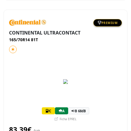
PREMIUM
CONTINENTAL ULTRACONTACT
165/70R14 81T
C
A
B 68dB
Ficha EPREL
83,39€
/un