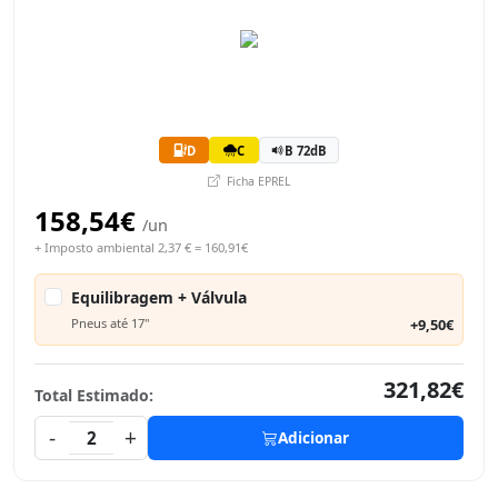
D
C
B 72dB
Ficha EPREL
158,54€
/un
+ Imposto ambiental 2,37 € = 160,91€
Equilibragem + Válvula
Pneus até 17"
+9,50€
321,82€
Total Estimado:
-
+
2
Adicionar