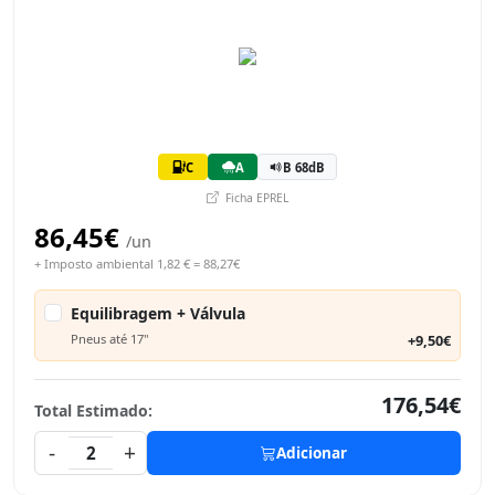
C
A
B 68dB
Ficha EPREL
86,45€
/un
+ Imposto ambiental 1,82 € = 88,27€
Equilibragem + Válvula
Pneus até 17"
+9,50€
176,54€
Total Estimado:
-
+
2
Adicionar