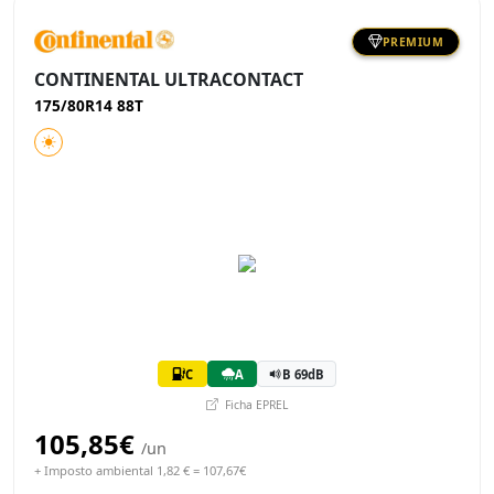
PREMIUM
CONTINENTAL ULTRACONTACT
175/80R14 88T
C
A
B 69dB
Ficha EPREL
105,85€
/un
+ Imposto ambiental 1,82 € = 107,67€