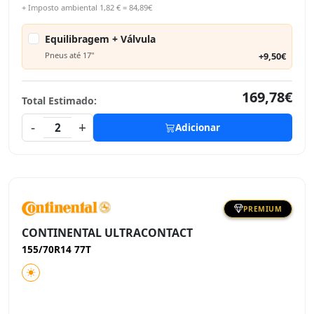
+ Imposto ambiental 1,82 € = 84,89€
Equilibragem + Válvula
Pneus até 17"
+9,50€
169,78€
Total Estimado:
-
+
2
Adicionar
PREMIUM
CONTINENTAL ULTRACONTACT
155/70R14 77T