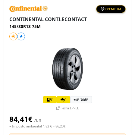
PREMIUM
CONTINENTAL CONTI.ECONTACT
145/80R13 75M
C
C
B 70dB
Ficha EPREL
84,41€
/un
+ Imposto ambiental 1,82 € = 86,23€