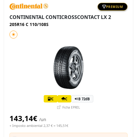
PREMIUM
CONTINENTAL CONTICROSSCONTACT LX 2
205R16 C 110/108S
C
C
B 72dB
Ficha EPREL
143,14€
/un
+ Imposto ambiental 2,37 € = 145,51€