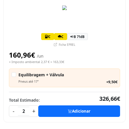
C
C
B 71dB
Ficha EPREL
160,96€
/un
+ Imposto ambiental 2,37 € = 163,33€
Equilibragem + Válvula
Pneus até 17"
+9,50€
326,66€
Total Estimado:
-
+
2
Adicionar