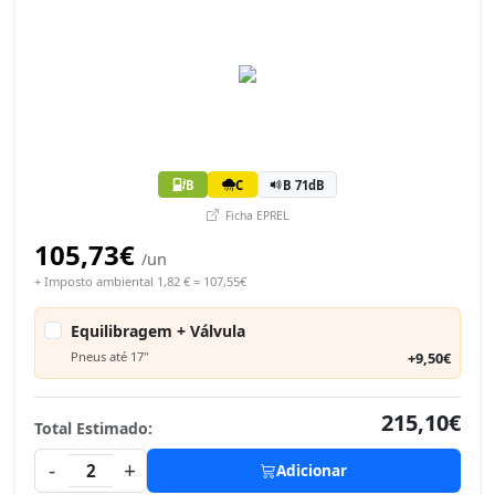
B
C
B 71dB
Ficha EPREL
105,73€
/un
+ Imposto ambiental 1,82 € = 107,55€
Equilibragem + Válvula
Pneus até 17"
+9,50€
215,10€
Total Estimado:
-
+
2
Adicionar