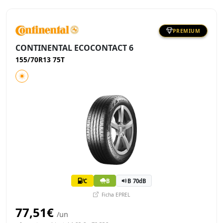
PREMIUM
CONTINENTAL ECOCONTACT 6
155/70R13 75T
C
B
B 70dB
Ficha EPREL
77,51€
/un