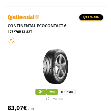
PREMIUM
CONTINENTAL ECOCONTACT 6
175/70R13 82T
B
B
B 70dB
Ficha EPREL
83,07€
/un