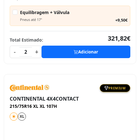
Equilibragem + Válvula
Pneus até 17"
+9,50€
321,82€
Total Estimado:
-
+
2
Adicionar
PREMIUM
CONTINENTAL 4X4CONTACT
215/75R16 XL XL 107H
XL