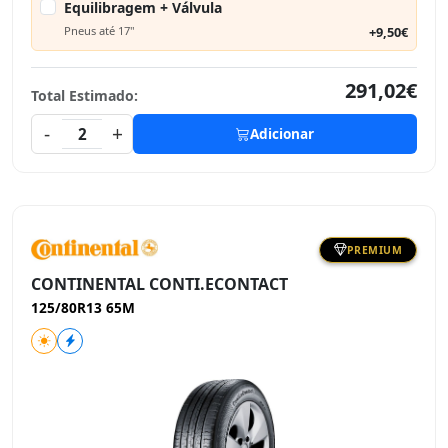
Equilibragem + Válvula
Pneus até 17"
+9,50€
291,02€
Total Estimado:
-
+
2
Adicionar
PREMIUM
CONTINENTAL CONTI.ECONTACT
125/80R13 65M