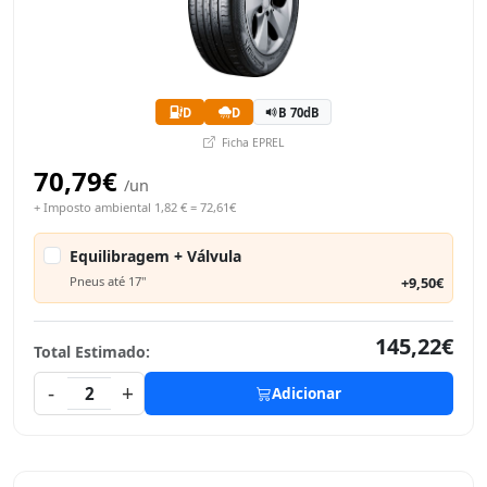
D
D
B 70dB
Ficha EPREL
70,79€
/un
+ Imposto ambiental 1,82 € = 72,61€
Equilibragem + Válvula
Pneus até 17"
+9,50€
145,22€
Total Estimado:
-
+
2
Adicionar