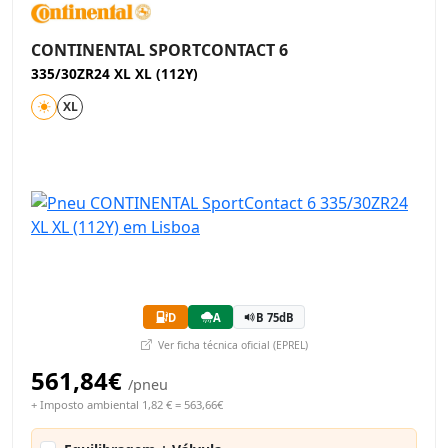
CONTINENTAL SPORTCONTACT 6
335/30ZR24 XL XL (112Y)
XL
D
A
B 75dB
Ver ficha técnica oficial (EPREL)
561,84€
/pneu
+ Imposto ambiental 1,82 € = 563,66€