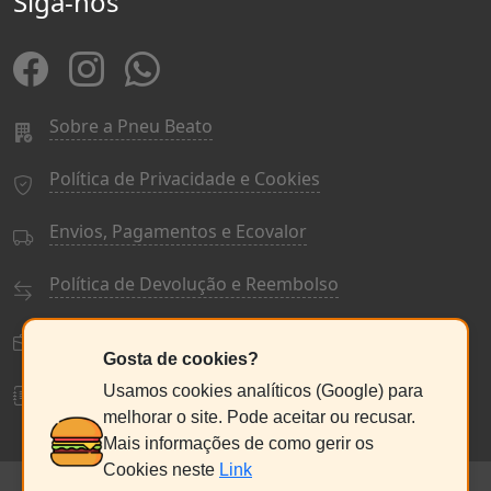
Siga-nos
Sobre a Pneu Beato
Política de Privacidade e Cookies
Envios, Pagamentos e Ecovalor
Política de Devolução e Reembolso
Termos e Condições Gerais
Gosta de cookies?
Livro de Reclamações
Usamos cookies analíticos (Google) para
melhorar o site. Pode aceitar ou recusar.
Mais informações de como gerir os
Cookies neste
Link
© PneuBeato 2025
de Alberto Alexandre Silva Alves