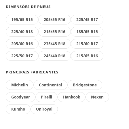
DIMENSÕES DE PNEUS
195/65 R15
205/55 R16
225/45 R17
225/40 R18
215/55 R16
185/65 R15
205/60 R16
235/45 R18
215/60 R17
225/50 R17
245/40 R18
215/65 R16
PRINCIPAIS FABRICANTES
Michelin
Continental
Bridgestone
Goodyear
Pirelli
Hankook
Nexen
Kumho
Uniroyal