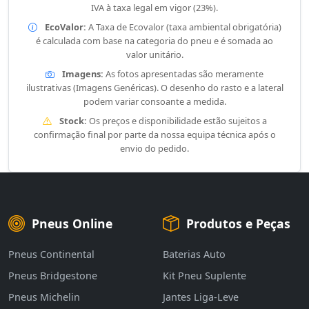
IVA à taxa legal em vigor (23%).
EcoValor:
A Taxa de Ecovalor (taxa ambiental obrigatória)
é calculada com base na categoria do pneu e é somada ao
valor unitário.
Imagens:
As fotos apresentadas são meramente
ilustrativas (Imagens Genéricas). O desenho do rasto e a lateral
podem variar consoante a medida.
Stock:
Os preços e disponibilidade estão sujeitos a
confirmação final por parte da nossa equipa técnica após o
envio do pedido.
Pneus Online
Produtos e Peças
Pneus Continental
Baterias Auto
Pneus Bridgestone
Kit Pneu Suplente
Pneus Michelin
Jantes Liga-Leve