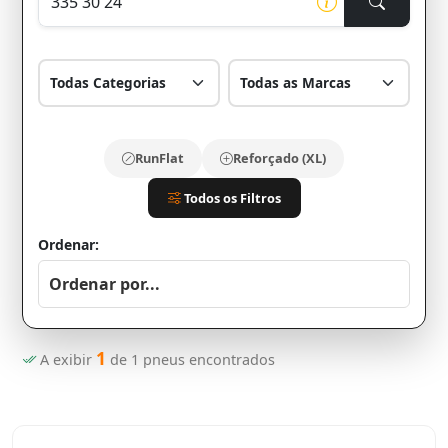
RunFlat
Reforçado (XL)
Todos os Filtros
Ordenar:
1
A exibir
de
1
pneus encontrados