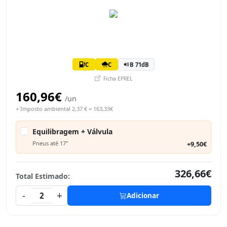
C
C
B 71dB
Ficha EPREL
160,96€
/un
+ Imposto ambiental 2,37 € = 163,33€
Equilibragem + Válvula
Pneus até 17"
+9,50€
326,66€
Total Estimado:
-
+
2
Adicionar