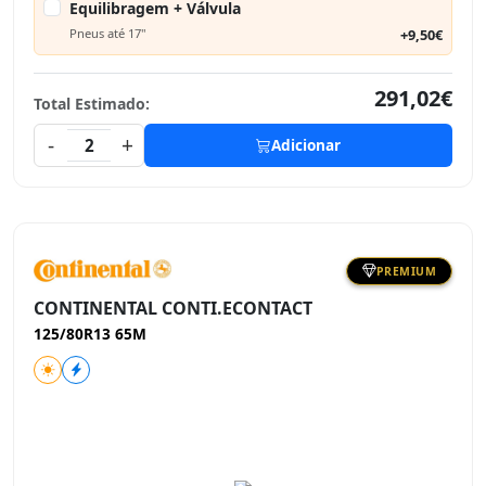
Equilibragem + Válvula
Pneus até 17"
+9,50€
291,02€
Total Estimado:
-
+
2
Adicionar
PREMIUM
CONTINENTAL CONTI.ECONTACT
125/80R13 65M