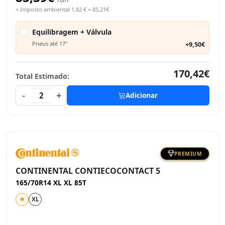
+ Imposto ambiental 1,82 € = 85,21€
Equilibragem + Válvula
Pneus até 17"
+9,50€
170,42€
Total Estimado:
-
+
2
Adicionar
PREMIUM
CONTINENTAL CONTIECOCONTACT 5
165/70R14 XL XL 85T
XL