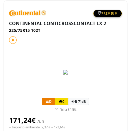
PREMIUM
CONTINENTAL CONTICROSSCONTACT LX 2
225/75R15 102T
D
C
B 71dB
Ficha EPREL
171,24€
/un
+ Imposto ambiental 2,37 € = 173,61€