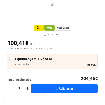
C
B
B 70dB
Ficha EPREL
100,41€
/un
+ Imposto ambiental 1,82 € = 102,23€
Equilibragem + Válvula
Pneus até 17"
+9,50€
204,46€
Total Estimado:
-
+
2
Adicionar