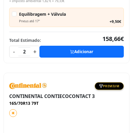
+ Imposto ambiental 1,82 € = 79,33€
Equilibragem + Válvula
Pneus até 17"
+9,50€
158,66€
Total Estimado:
-
+
2
Adicionar
PREMIUM
CONTINENTAL CONTIECOCONTACT 3
165/70R13 79T