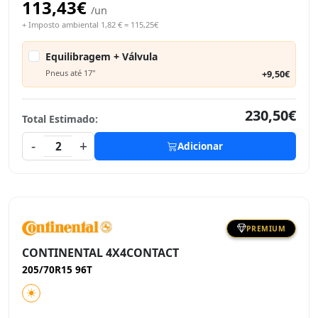
113,43€
/un
+ Imposto ambiental 1,82 € = 115,25€
Equilibragem + Válvula
Pneus até 17"
+9,50€
230,50€
Total Estimado:
-
+
2
Adicionar
PREMIUM
CONTINENTAL 4X4CONTACT
205/70R15 96T