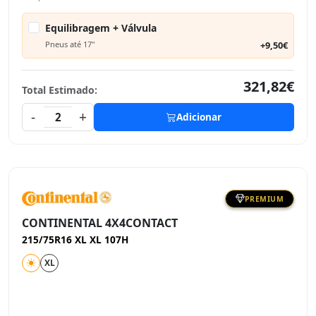
Equilibragem + Válvula
Pneus até 17"
+9,50€
321,82€
Total Estimado:
-
+
2
Adicionar
PREMIUM
CONTINENTAL 4X4CONTACT
215/75R16 XL XL 107H
XL