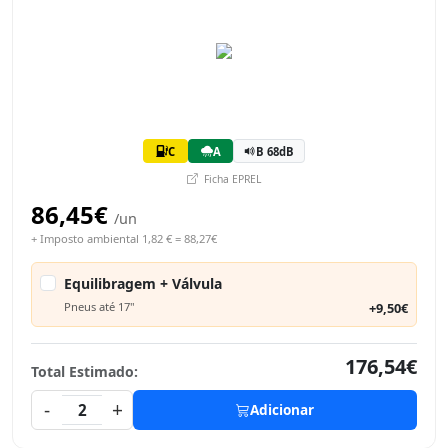
C
A
B 68dB
Ficha EPREL
86,45€
/un
+ Imposto ambiental 1,82 € = 88,27€
Equilibragem + Válvula
Pneus até 17"
+9,50€
176,54€
Total Estimado:
-
+
2
Adicionar