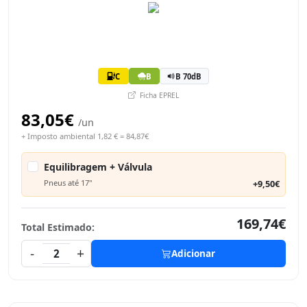
C
B
B 70dB
Ficha EPREL
83,05€
/un
+ Imposto ambiental 1,82 € = 84,87€
Equilibragem + Válvula
Pneus até 17"
+9,50€
169,74€
Total Estimado:
-
+
2
Adicionar