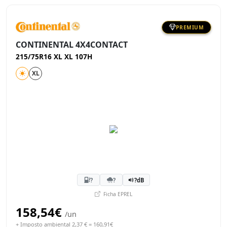
PREMIUM
CONTINENTAL 4X4CONTACT
215/75R16 XL XL 107H
XL
?
?
?dB
Ficha EPREL
158,54€
/un
+ Imposto ambiental 2,37 € = 160,91€