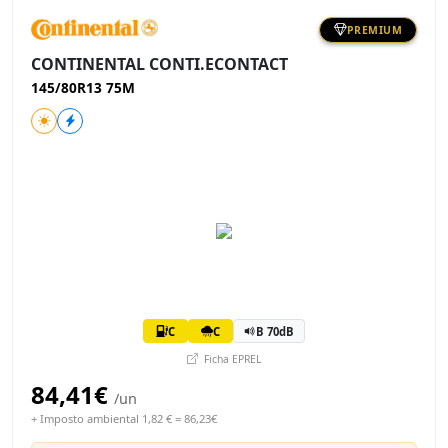
PREMIUM
CONTINENTAL CONTI.ECONTACT
145/80R13 75M
C
C
B 70dB
Ficha EPREL
84,41€
/un
+ Imposto ambiental 1,82 € = 86,23€