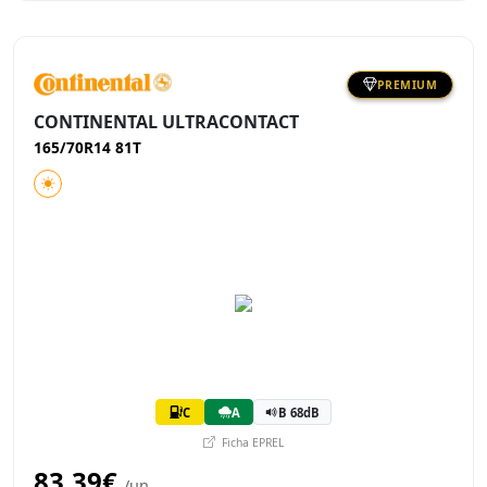
PREMIUM
CONTINENTAL ULTRACONTACT
165/70R14 81T
C
A
B 68dB
Ficha EPREL
83,39€
/un