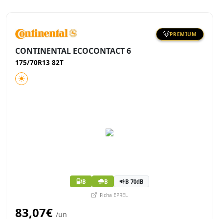
PREMIUM
CONTINENTAL ECOCONTACT 6
175/70R13 82T
B
B
B 70dB
Ficha EPREL
83,07€
/un