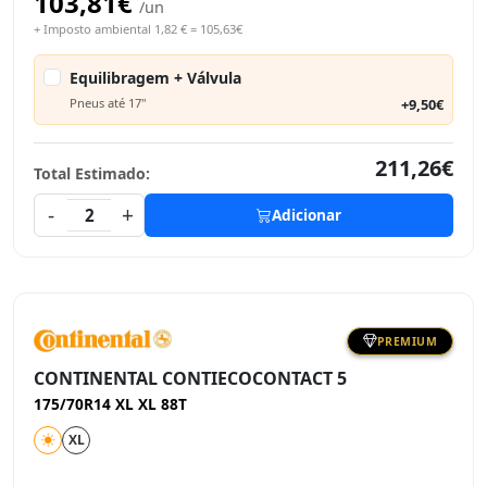
103,81€
/un
+ Imposto ambiental 1,82 € = 105,63€
Equilibragem + Válvula
Pneus até 17"
+9,50€
211,26€
Total Estimado:
-
+
2
Adicionar
PREMIUM
CONTINENTAL CONTIECOCONTACT 5
175/70R14 XL XL 88T
XL