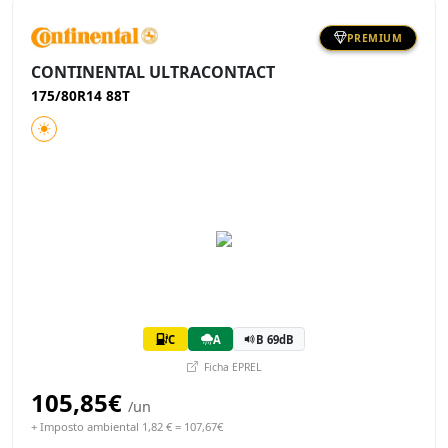
PREMIUM
CONTINENTAL ULTRACONTACT
175/80R14 88T
C
A
B 69dB
Ficha EPREL
105,85€
/un
+ Imposto ambiental 1,82 € = 107,67€