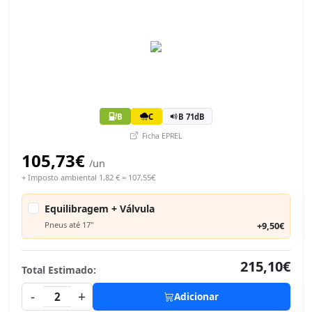
B
C
B 71dB
Ficha EPREL
105,73€
/un
+ Imposto ambiental 1,82 € = 107,55€
Equilibragem + Válvula
Pneus até 17"
+9,50€
215,10€
Total Estimado:
-
+
2
Adicionar