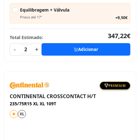
Equilibragem + Válvula
Pneus até 17"
+9,50€
347,22€
Total Estimado:
-
+
2
Adicionar
PREMIUM
CONTINENTAL CROSSCONTACT H/T
235/75R15 XL XL 109T
XL