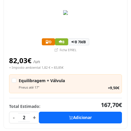
D
B
B 70dB
Ficha EPREL
82,03€
/un
+ Imposto ambiental 1,82 € = 83,85€
Equilibragem + Válvula
Pneus até 17"
+9,50€
167,70€
Total Estimado:
-
+
2
Adicionar