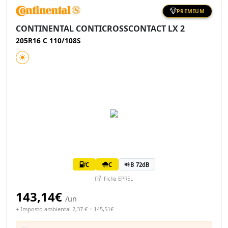
PREMIUM
CONTINENTAL CONTICROSSCONTACT LX 2
205R16 C 110/108S
C
C
B 72dB
Ficha EPREL
143,14€
/un
+ Imposto ambiental 2,37 € = 145,51€