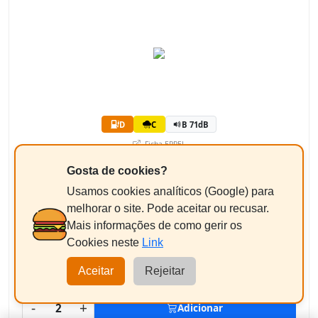
D
C
B 71dB
Ficha EPREL
142,87€
Gosta de cookies?
/un
+ Imposto ambiental 2,37 € = 145,24€
Usamos cookies analíticos (Google) para
melhorar o site. Pode aceitar ou recusar.
Equilibragem + Válvula
Mais informações de como gerir os
Pneus até 17"
+9,50€
Cookies neste
Link
Aceitar
Rejeitar
290,48€
Total Estimado:
-
+
2
Adicionar