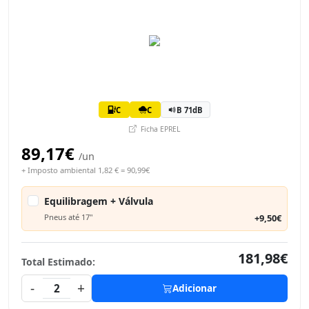
C
C
B 71dB
Ficha EPREL
89,17€
/un
+ Imposto ambiental 1,82 € = 90,99€
Equilibragem + Válvula
Pneus até 17"
+9,50€
181,98€
Total Estimado:
-
+
2
Adicionar