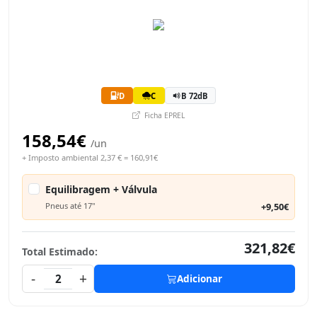
D
C
B 72dB
Ficha EPREL
158,54€
/un
+ Imposto ambiental 2,37 € = 160,91€
Equilibragem + Válvula
Pneus até 17"
+9,50€
321,82€
Total Estimado:
-
+
2
Adicionar