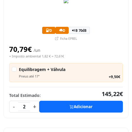
D
D
B 70dB
Ficha EPREL
70,79€
/un
+ Imposto ambiental 1,82 € = 72,61€
Equilibragem + Válvula
Pneus até 17"
+9,50€
145,22€
Total Estimado:
-
+
2
Adicionar