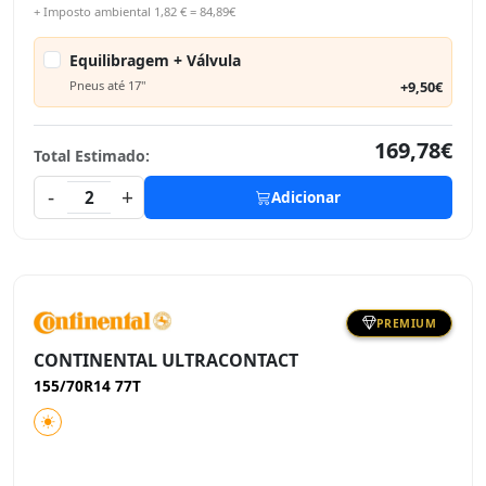
+ Imposto ambiental 1,82 € = 84,89€
Equilibragem + Válvula
Pneus até 17"
+9,50€
169,78€
Total Estimado:
-
+
2
Adicionar
PREMIUM
CONTINENTAL ULTRACONTACT
155/70R14 77T