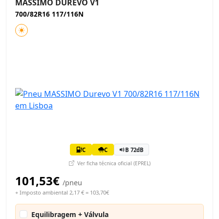
MASSIMO DUREVO V1
700/82R16 117/116N
C
C
B 72dB
Ver ficha técnica oficial (EPREL)
101,53€
/pneu
+ Imposto ambiental 2,17 € = 103,70€
Equilibragem + Válvula