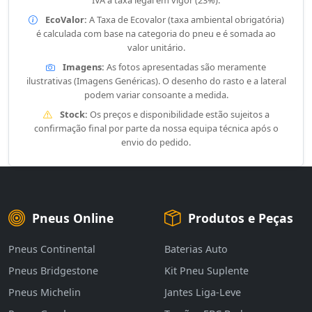
IVA à taxa legal em vigor (23%).
EcoValor:
A Taxa de Ecovalor (taxa ambiental obrigatória)
é calculada com base na categoria do pneu e é somada ao
valor unitário.
Imagens:
As fotos apresentadas são meramente
ilustrativas (Imagens Genéricas). O desenho do rasto e a lateral
podem variar consoante a medida.
Stock:
Os preços e disponibilidade estão sujeitos a
confirmação final por parte da nossa equipa técnica após o
envio do pedido.
Pneus Online
Produtos e Peças
Pneus Continental
Baterias Auto
Pneus Bridgestone
Kit Pneu Suplente
Pneus Michelin
Jantes Liga-Leve