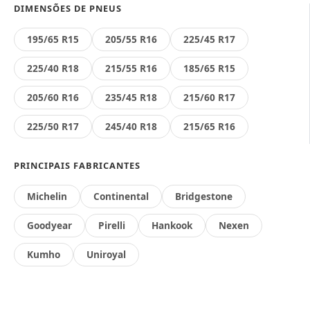
DIMENSÕES DE PNEUS
195/65 R15
205/55 R16
225/45 R17
225/40 R18
215/55 R16
185/65 R15
205/60 R16
235/45 R18
215/60 R17
225/50 R17
245/40 R18
215/65 R16
PRINCIPAIS FABRICANTES
Michelin
Continental
Bridgestone
Goodyear
Pirelli
Hankook
Nexen
Kumho
Uniroyal