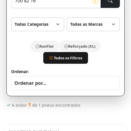
RunFlat
Reforçado (XL)
Todos os Filtros
Ordenar:
1
A exibir
de
1
pneus encontrados