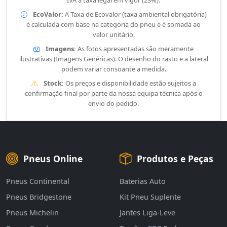
IVA à taxa legal em vigor (23%).
EcoValor:
A Taxa de Ecovalor (taxa ambiental obrigatória)
é calculada com base na categoria do pneu e é somada ao
valor unitário.
Imagens:
As fotos apresentadas são meramente
ilustrativas (Imagens Genéricas). O desenho do rasto e a lateral
podem variar consoante a medida.
Stock:
Os preços e disponibilidade estão sujeitos a
confirmação final por parte da nossa equipa técnica após o
envio do pedido.
Pneus Online
Produtos e Peças
Pneus Continental
Baterias Auto
Pneus Bridgestone
Kit Pneu Suplente
Pneus Michelin
Jantes Liga-Leve