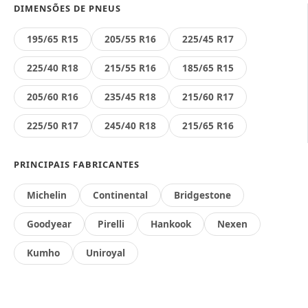
DIMENSÕES DE PNEUS
195/65 R15
205/55 R16
225/45 R17
225/40 R18
215/55 R16
185/65 R15
205/60 R16
235/45 R18
215/60 R17
225/50 R17
245/40 R18
215/65 R16
PRINCIPAIS FABRICANTES
Michelin
Continental
Bridgestone
Goodyear
Pirelli
Hankook
Nexen
Kumho
Uniroyal