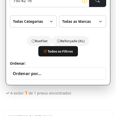
RunFlat
Reforçado (XL)
Todos os Filtros
Ordenar:
1
A exibir
de
1
pneus encontrados