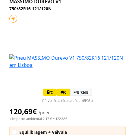
MASSIMO DUREVO V1
750/82R16 121/120N
C
C
B 72dB
Ver ficha técnica oficial (EPREL)
120,69€
/pneu
+ Imposto ambiental 2,17 € = 122,86€
Equilibragem + Válvula