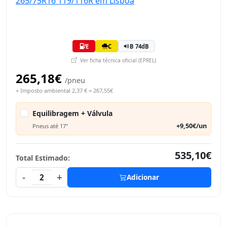
E
C
B 74dB
Ver ficha técnica oficial (EPREL)
265,18€
/pneu
+ Imposto ambiental 2,37 € = 267,55€
Equilibragem + Válvula
+9,50€/un
Pneus até 17"
535,10€
Total Estimado:
-
+
2
Adicionar