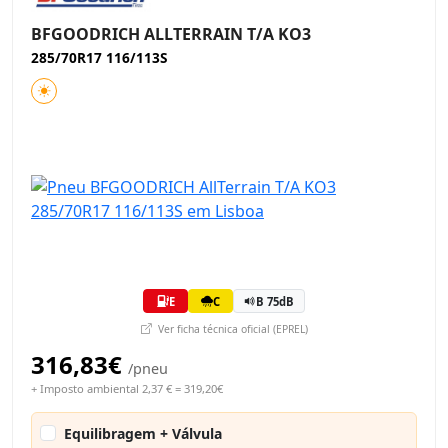
BFGOODRICH ALLTERRAIN T/A KO3
285/70R17 116/113S
E
C
B 75dB
Ver ficha técnica oficial (EPREL)
316,83€
/pneu
+ Imposto ambiental 2,37 € = 319,20€
Equilibragem + Válvula