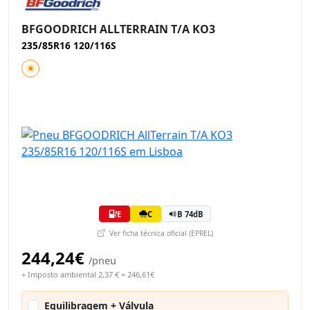
BFGOODRICH ALLTERRAIN T/A KO3
235/85R16 120/116S
E
C
B 74dB
Ver ficha técnica oficial (EPREL)
244,24€
/pneu
+ Imposto ambiental 2,37 € = 246,61€
Equilibragem + Válvula