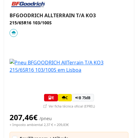
BFGOODRICH ALLTERRAIN T/A KO3
215/65R16 103/100S
E
C
B 75dB
Ver ficha técnica oficial (EPREL)
207,46€
/pneu
+ Imposto ambiental 2,37 € = 209,83€