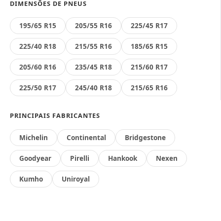
DIMENSÕES DE PNEUS
195/65 R15
205/55 R16
225/45 R17
225/40 R18
215/55 R16
185/65 R15
205/60 R16
235/45 R18
215/60 R17
225/50 R17
245/40 R18
215/65 R16
PRINCIPAIS FABRICANTES
Michelin
Continental
Bridgestone
Goodyear
Pirelli
Hankook
Nexen
Kumho
Uniroyal