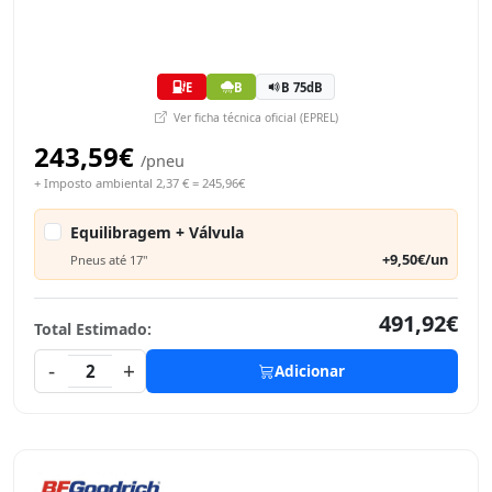
E
B
B 75dB
Ver ficha técnica oficial (EPREL)
243,59€
/pneu
+ Imposto ambiental 2,37 € = 245,96€
Equilibragem + Válvula
+9,50€/un
Pneus até 17"
491,92€
Total Estimado:
-
+
2
Adicionar