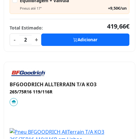
Equilibragem + Válvula
+9,50€/un
Pneus até 17"
419,66€
Total Estimado:
-
+
2
Adicionar
BFGOODRICH ALLTERRAIN T/A KO3
265/75R16 119/116R