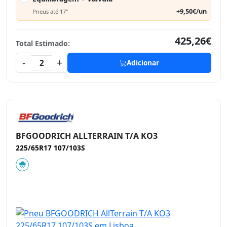
+9,50€/un
Pneus até 17"
425,26€
Total Estimado:
-
+
2
Adicionar
BFGOODRICH ALLTERRAIN T/A KO3
225/65R17 107/103S