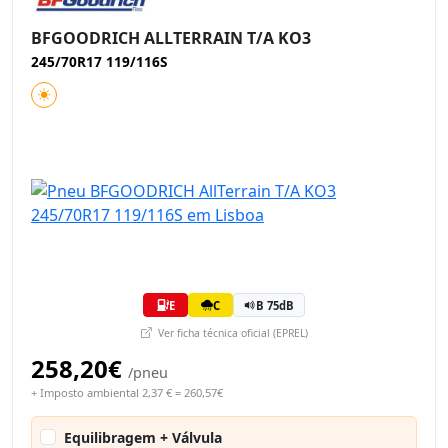
BFGOODRICH ALLTERRAIN T/A KO3
245/70R17 119/116S
E
C
B 75dB
Ver ficha técnica oficial (EPREL)
258,20€
/pneu
+ Imposto ambiental 2,37 € = 260,57€
Equilibragem + Válvula