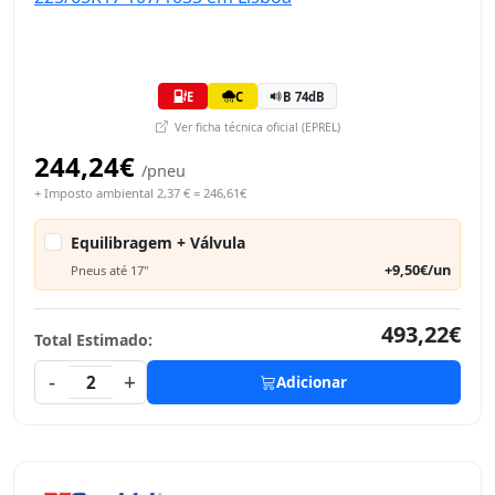
E
C
B 74dB
Ver ficha técnica oficial (EPREL)
244,24€
/pneu
+ Imposto ambiental 2,37 € = 246,61€
Equilibragem + Válvula
+9,50€/un
Pneus até 17"
493,22€
Total Estimado:
-
+
2
Adicionar