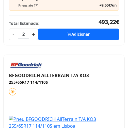
+9,50€/un
Pneus até 17"
493,22€
Total Estimado:
-
+
2
Adicionar
BFGOODRICH ALLTERRAIN T/A KO3
255/65R17 114/110S