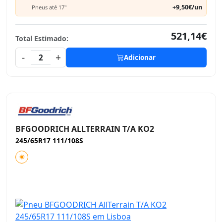
+9,50€/un
Pneus até 17"
521,14€
Total Estimado:
-
+
2
Adicionar
BFGOODRICH ALLTERRAIN T/A KO2
245/65R17 111/108S