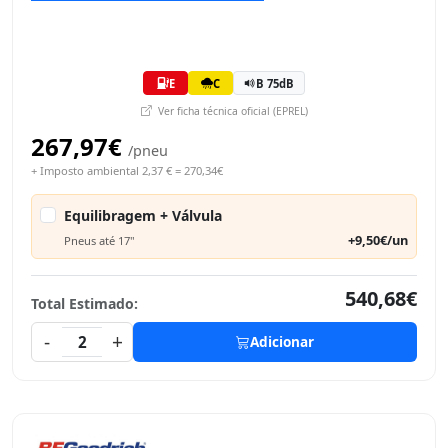
E
C
B 75dB
Ver ficha técnica oficial (EPREL)
267,97€
/pneu
+ Imposto ambiental 2,37 € = 270,34€
Equilibragem + Válvula
+9,50€/un
Pneus até 17"
540,68€
Total Estimado:
-
+
2
Adicionar