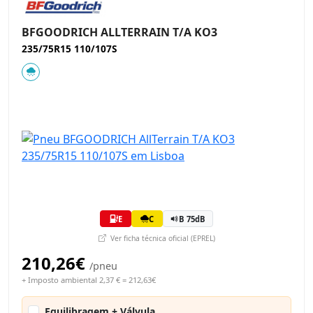
BFGOODRICH ALLTERRAIN T/A KO3
235/75R15 110/107S
E
C
B 75dB
Ver ficha técnica oficial (EPREL)
210,26€
/pneu
+ Imposto ambiental 2,37 € = 212,63€
Equilibragem + Válvula