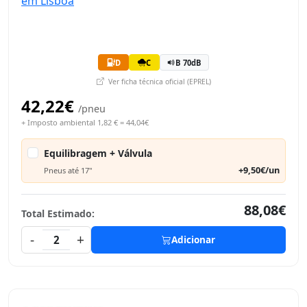
D
C
B 70dB
Ver ficha técnica oficial (EPREL)
42,22€
/pneu
+ Imposto ambiental 1,82 € = 44,04€
Equilibragem + Válvula
+9,50€/un
Pneus até 17"
88,08€
Total Estimado:
-
+
2
Adicionar