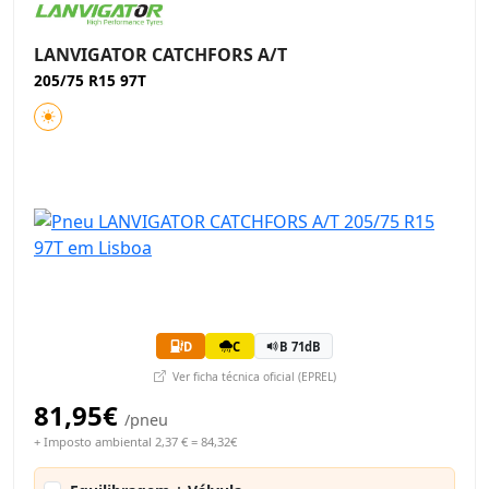
LANVIGATOR CATCHFORS A/T
205/75 R15 97T
D
C
B 71dB
Ver ficha técnica oficial (EPREL)
81,95€
/pneu
+ Imposto ambiental 2,37 € = 84,32€