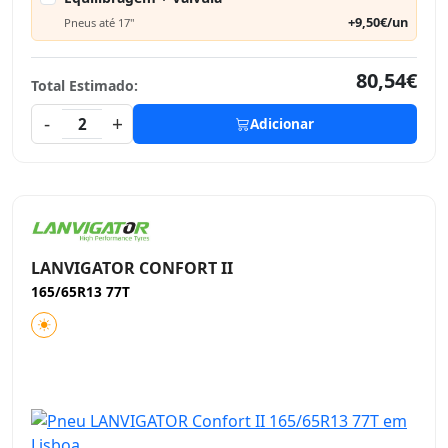
+9,50€/un
Pneus até 17"
80,54€
Total Estimado:
-
+
2
Adicionar
LANVIGATOR CONFORT II
165/65R13 77T