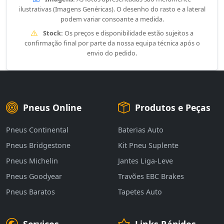
ilustrativas (Imagens Genéricas). O desenho do rasto e a lateral
podem variar consoante a medida.
Stock:
Os preços e disponibilidade estão sujeitos a
confirmação final por parte da nossa equipa técnica após o
envio do pedido.
Pneus Online
Produtos e Peças
Pneus Continental
Baterias Auto
Pneus Bridgestone
Kit Pneu Suplente
Pneus Michelin
Jantes Liga-Leve
Pneus Goodyear
Travões EBC Brakes
Pneus Baratos
Tapetes Auto
Serviços
Links Rápidos