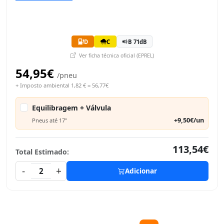
D
C
B 71dB
Ver ficha técnica oficial (EPREL)
54,95€
/pneu
+ Imposto ambiental 1,82 € = 56,77€
Equilibragem + Válvula
+9,50€/un
Pneus até 17"
113,54€
Total Estimado:
-
+
2
Adicionar