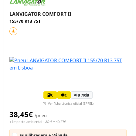
LANVIGATOR COMFORT II
155/70 R13 75T
C
C
B 70dB
Ver ficha técnica oficial (EPREL)
38,45€
/pneu
+ Imposto ambiental 1,82 € = 40,27€
Equilibragem + Válvula