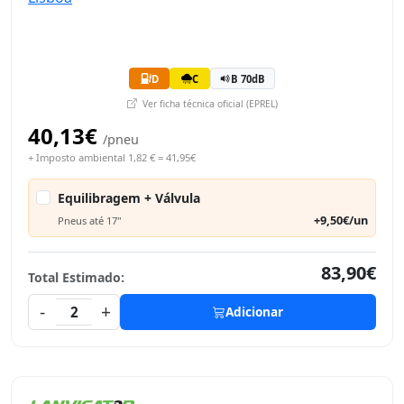
D
C
B 70dB
Ver ficha técnica oficial (EPREL)
40,13€
/pneu
+ Imposto ambiental 1,82 € = 41,95€
Equilibragem + Válvula
+9,50€/un
Pneus até 17"
83,90€
Total Estimado:
-
+
2
Adicionar