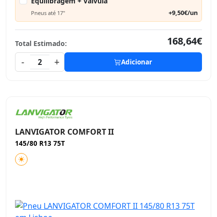
Equilibragem + Válvula
+9,50€/un
Pneus até 17"
168,64€
Total Estimado:
-
+
2
Adicionar
LANVIGATOR COMFORT II
145/80 R13 75T