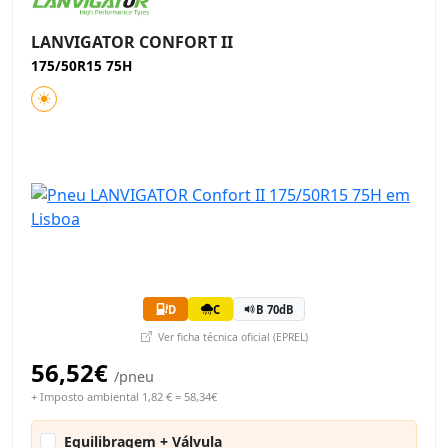
LANVIGATOR CONFORT II
175/50R15 75H
D
C
B 70dB
Ver ficha técnica oficial (EPREL)
56,52€
/pneu
+ Imposto ambiental 1,82 € = 58,34€
Equilibragem + Válvula