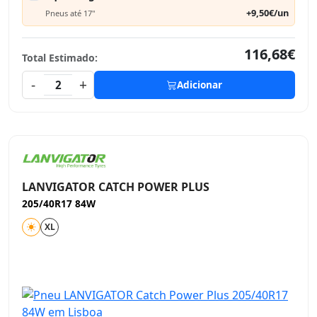
+9,50€/un
Pneus até 17"
116,68€
Total Estimado:
-
+
2
Adicionar
LANVIGATOR CATCH POWER PLUS
205/40R17 84W
XL