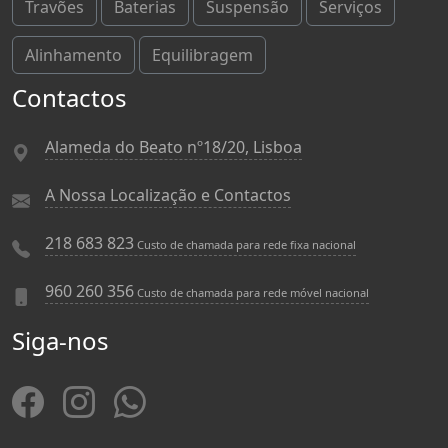
Travões
Baterias
Suspensão
Serviços
Alinhamento
Equilibragem
Contactos
Alameda do Beato nº18/20, Lisboa
A Nossa Localização e Contactos
218 683 823
Custo de chamada para rede fixa nacional
960 260 356
Custo de chamada para rede móvel nacional
Siga-nos