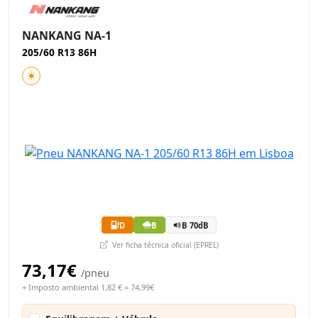
NANKANG NA-1
205/60 R13 86H
D
B
B 70dB
Ver ficha técnica oficial (EPREL)
73,17€
/pneu
+ Imposto ambiental 1,82 € = 74,99€