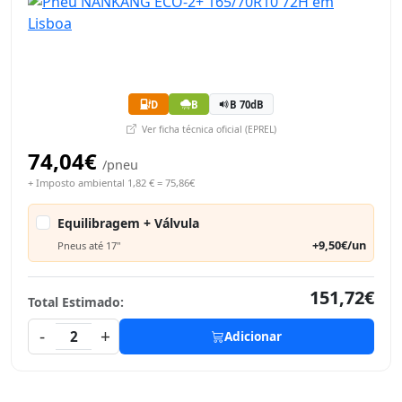
D
B
B 70dB
Ver ficha técnica oficial (EPREL)
74,04€
/pneu
+ Imposto ambiental 1,82 € = 75,86€
Equilibragem + Válvula
+9,50€/un
Pneus até 17"
151,72€
Total Estimado:
-
+
2
Adicionar