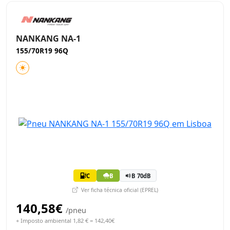
NANKANG NA-1
155/70R19 96Q
C
B
B 70dB
Ver ficha técnica oficial (EPREL)
140,58€
/pneu
+ Imposto ambiental 1,82 € = 142,40€