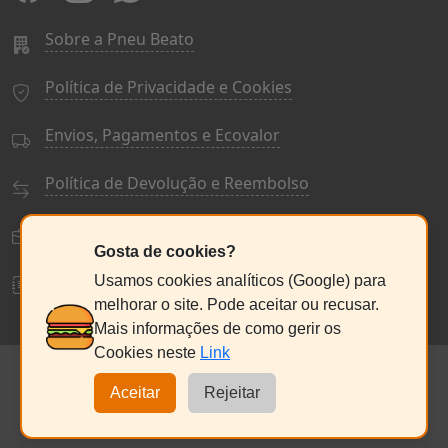
Sobre a Pneu Beato
Política de Privacidade e Cookies
Envios, Pagamentos e Ecovalor
Política de Devolução e Reembolso
Termos e Condições Gerais
Gosta de cookies?
Livro de Reclamações
Usamos cookies analíticos (Google) para
melhorar o site. Pode aceitar ou recusar.
Mais informações de como gerir os
Cookies neste
Link
© PneuBeato 2025
de Alberto Alexandre Silva Alves
NC:235076686
Aceitar
Rejeitar
Seg a Sex:
9:30 - 13:00 / 14:30 - 18:00
Sábado:
9:00
- 13:00