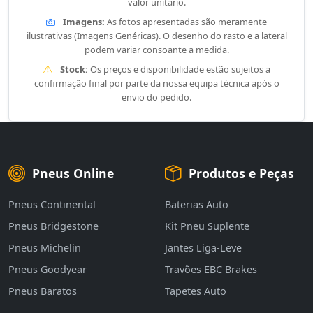
valor unitário.
Imagens:
As fotos apresentadas são meramente
ilustrativas (Imagens Genéricas). O desenho do rasto e a lateral
podem variar consoante a medida.
Stock:
Os preços e disponibilidade estão sujeitos a
confirmação final por parte da nossa equipa técnica após o
envio do pedido.
Pneus Online
Produtos e Peças
Pneus Continental
Baterias Auto
Pneus Bridgestone
Kit Pneu Suplente
Pneus Michelin
Jantes Liga-Leve
Pneus Goodyear
Travões EBC Brakes
Pneus Baratos
Tapetes Auto