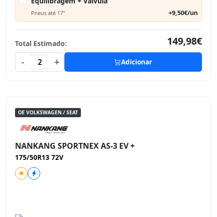
Equilibragem + Válvula
+9,50€/un
Pneus até 17"
149,98€
Total Estimado:
-
+
2
Adicionar
OE VOLKSWAGEN / SEAT
NANKANG SPORTNEX AS-3 EV +
175/50R13 72V