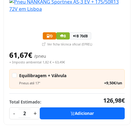
D
B
B 70dB
Ver ficha técnica oficial (EPREL)
61,67€
/pneu
+ Imposto ambiental 1,82 € = 63,49€
Equilibragem + Válvula
+9,50€/un
Pneus até 17"
126,98€
Total Estimado:
-
+
2
Adicionar