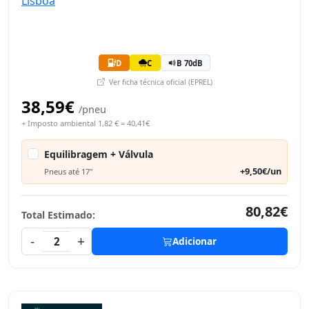
D
C
B 70dB
Ver ficha técnica oficial (EPREL)
38,59€
/pneu
+ Imposto ambiental 1,82 € = 40,41€
Equilibragem + Válvula
+9,50€/un
Pneus até 17"
80,82€
Total Estimado:
-
+
2
Adicionar