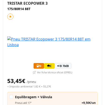
TRISTAR ECOPOWER 3
175/80R14 88T
D
C
B 70dB
Ver ficha técnica oficial (EPREL)
53,45€
/pneu
+ Imposto ambiental 1,82 € = 55,27€
Equilibragem + Válvula
+9,50€/un
Pneus até 17"