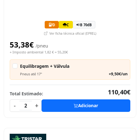
D
C
B 70dB
Ver ficha técnica oficial (EPREL)
53,38€
/pneu
+ Imposto ambiental 1,82 € = 55,20€
Equilibragem + Válvula
+9,50€/un
Pneus até 17"
110,40€
Total Estimado:
-
+
2
Adicionar