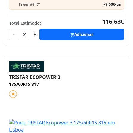
+9,50€/un
Pneus até 17"
116,68€
Total Estimado:
-
+
2
Adicionar
TRISTAR ECOPOWER 3
175/60R15 81V