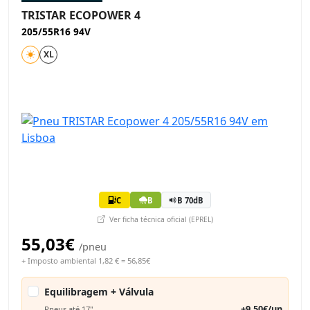
TRISTAR ECOPOWER 4
205/55R16 94V
XL
C
B
B 70dB
Ver ficha técnica oficial (EPREL)
55,03€
/pneu
+ Imposto ambiental 1,82 € = 56,85€
Equilibragem + Válvula
+9,50€/un
Pneus até 17"