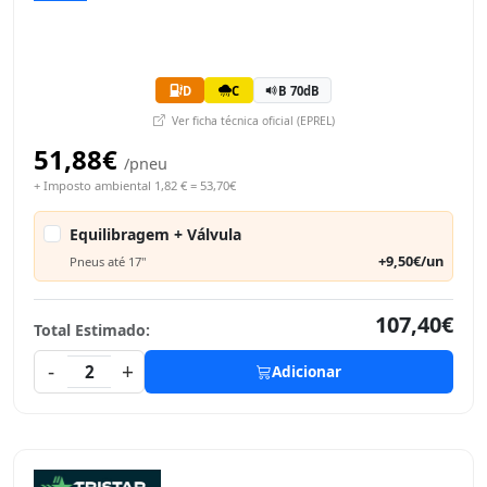
D
C
B 70dB
Ver ficha técnica oficial (EPREL)
51,88€
/pneu
+ Imposto ambiental 1,82 € = 53,70€
Equilibragem + Válvula
+9,50€/un
Pneus até 17"
107,40€
Total Estimado:
-
+
2
Adicionar