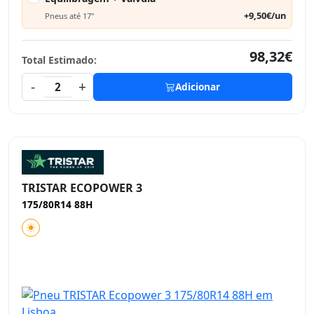
+9,50€/un
Pneus até 17"
98,32€
Total Estimado:
-
+
2
Adicionar
TRISTAR ECOPOWER 3
175/80R14 88H