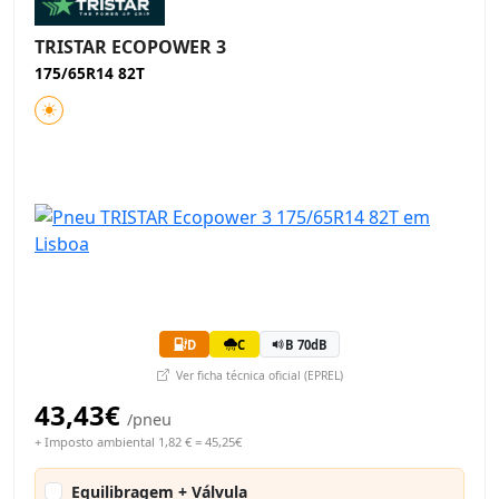
TRISTAR ECOPOWER 3
175/65R14 82T
D
C
B 70dB
Ver ficha técnica oficial (EPREL)
43,43€
/pneu
+ Imposto ambiental 1,82 € = 45,25€
Equilibragem + Válvula