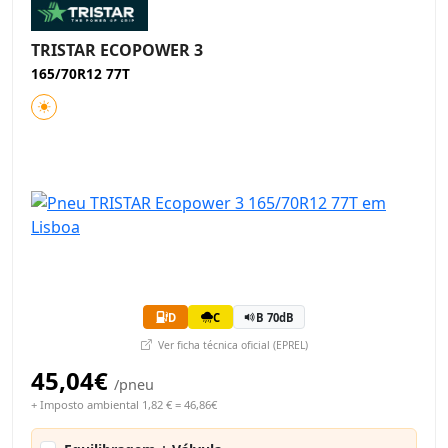
TRISTAR ECOPOWER 3
165/70R12 77T
D
C
B 70dB
Ver ficha técnica oficial (EPREL)
45,04€
/pneu
+ Imposto ambiental 1,82 € = 46,86€