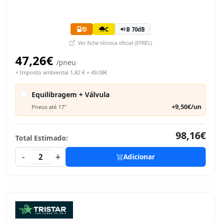
D
C
B 70dB
Ver ficha técnica oficial (EPREL)
47,26€
/pneu
+ Imposto ambiental 1,82 € = 49,08€
Equilibragem + Válvula
+9,50€/un
Pneus até 17"
98,16€
Total Estimado:
-
+
2
Adicionar