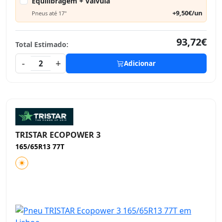
Equilibragem + Válvula
+9,50€/un
Pneus até 17"
93,72€
Total Estimado:
-
+
2
Adicionar
TRISTAR ECOPOWER 3
165/65R13 77T