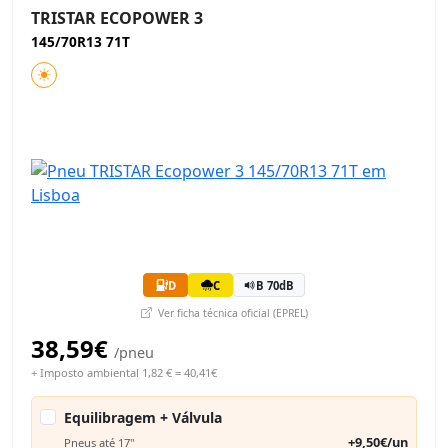
TRISTAR ECOPOWER 3
145/70R13 71T
D
C
B 70dB
Ver ficha técnica oficial (EPREL)
38,59€
/pneu
+ Imposto ambiental 1,82 € = 40,41€
Equilibragem + Válvula
+9,50€/un
Pneus até 17"