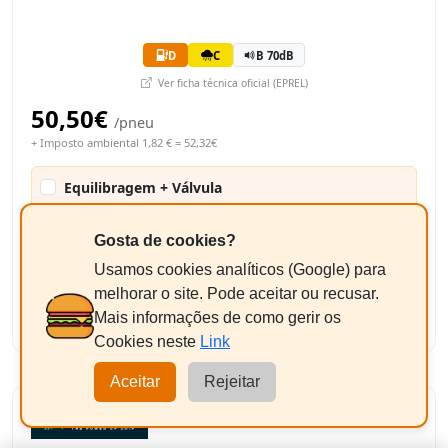
D
C
B 70dB
Ver ficha técnica oficial (EPREL)
50,50€
/pneu
+ Imposto ambiental 1,82 € = 52,32€
Equilibragem + Válvula
+9,50€/un
Pneus até 17"
Gosta de cookies?
104,64€
Usamos cookies analíticos (Google) para
Total Estimado:
melhorar o site. Pode aceitar ou recusar.
-
+
2
Adicionar
Mais informações de como gerir os
Cookies neste
Link
Aceitar
Rejeitar