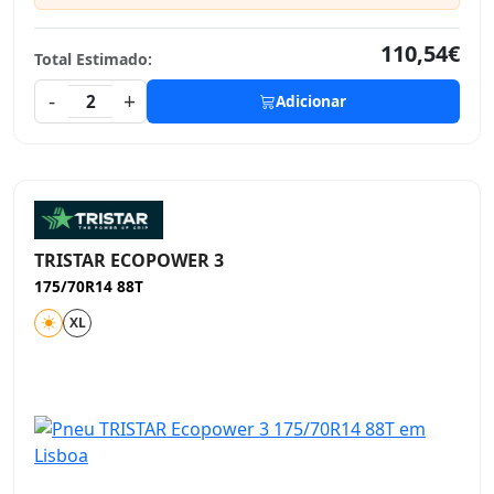
110,54€
Total Estimado:
-
+
2
Adicionar
TRISTAR ECOPOWER 3
175/70R14 88T
XL