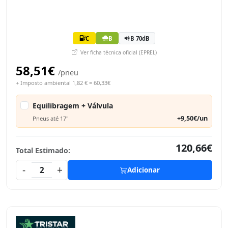
C
B
B 70dB
Ver ficha técnica oficial (EPREL)
58,51€
/pneu
+ Imposto ambiental 1,82 € = 60,33€
Equilibragem + Válvula
+9,50€/un
Pneus até 17"
120,66€
Total Estimado:
-
+
2
Adicionar