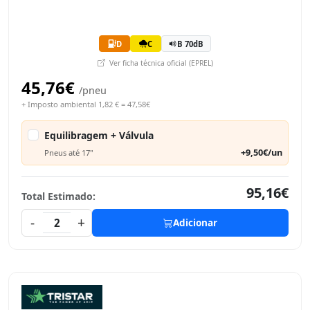
D
C
B 70dB
Ver ficha técnica oficial (EPREL)
45,76€
/pneu
+ Imposto ambiental 1,82 € = 47,58€
Equilibragem + Válvula
+9,50€/un
Pneus até 17"
95,16€
Total Estimado:
-
+
2
Adicionar