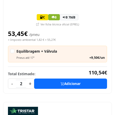
C
B
B 70dB
Ver ficha técnica oficial (EPREL)
53,45€
/pneu
+ Imposto ambiental 1,82 € = 55,27€
Equilibragem + Válvula
+9,50€/un
Pneus até 17"
110,54€
Total Estimado:
-
+
2
Adicionar