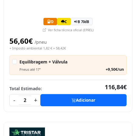
D
C
B 70dB
Ver ficha técnica oficial (EPREL)
56,60€
/pneu
+ Imposto ambiental 1,82 € = 58,42€
Equilibragem + Válvula
+9,50€/un
Pneus até 17"
116,84€
Total Estimado:
-
+
2
Adicionar