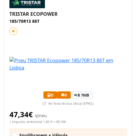
TRISTAR ECOPOWER
185/70R13 86T
D
D
B 70dB
Ver ficha técnica oficial (EPREL)
47,34€
/pneu
+ Imposto ambiental 1,82 € = 49,16€
Equilibragem + Válvula