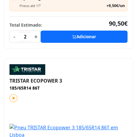
+9,50€/un
Pneus até 17"
90,50€
Total Estimado:
-
+
2
Adicionar
TRISTAR ECOPOWER 3
185/65R14 86T