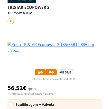
TRISTAR ECOPOWER 2
185/55R16 83V
D
D
B 70dB
Ver ficha técnica oficial (EPREL)
56,52€
/pneu
+ Imposto ambiental 1,82 € = 58,34€
Equilibragem + Válvula