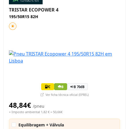
TRISTAR ECOPOWER 4
195/50R15 82H
C
B
B 70dB
Ver ficha técnica oficial (EPREL)
48,84€
/pneu
+ Imposto ambiental 1,82 € = 50,66€
Equilibragem + Válvula