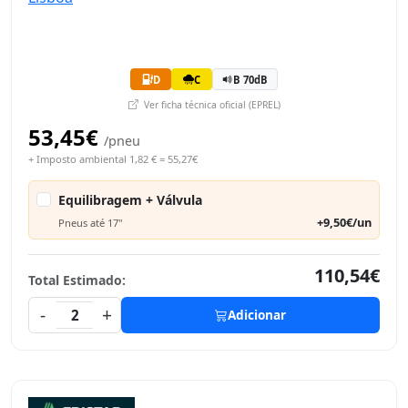
D
C
B 70dB
Ver ficha técnica oficial (EPREL)
53,45€
/pneu
+ Imposto ambiental 1,82 € = 55,27€
Equilibragem + Válvula
+9,50€/un
Pneus até 17"
110,54€
Total Estimado:
-
+
2
Adicionar