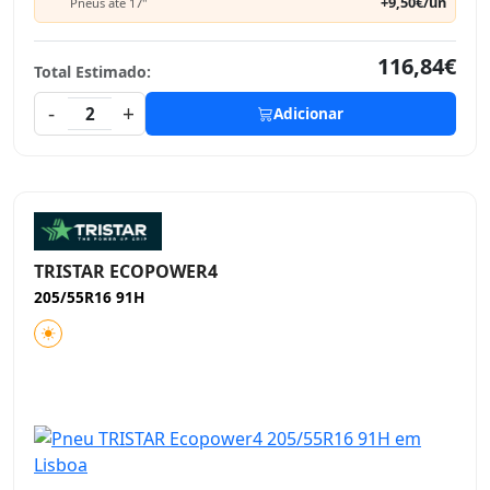
+9,50€/un
Pneus até 17"
116,84€
Total Estimado:
-
+
2
Adicionar
TRISTAR ECOPOWER4
205/55R16 91H