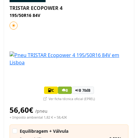
TRISTAR ECOPOWER 4
195/50R16 84V
C
B
B 70dB
Ver ficha técnica oficial (EPREL)
56,60€
/pneu
+ Imposto ambiental 1,82 € = 58,42€
Equilibragem + Válvula