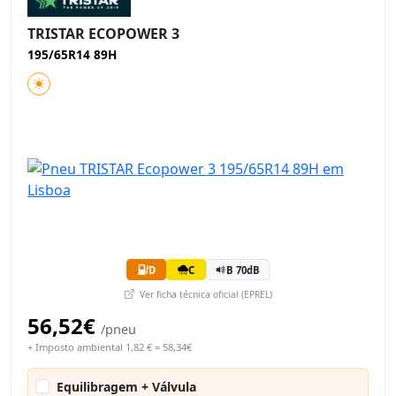
TRISTAR ECOPOWER 3
195/65R14 89H
D
C
B 70dB
Ver ficha técnica oficial (EPREL)
56,52€
/pneu
+ Imposto ambiental 1,82 € = 58,34€
Equilibragem + Válvula