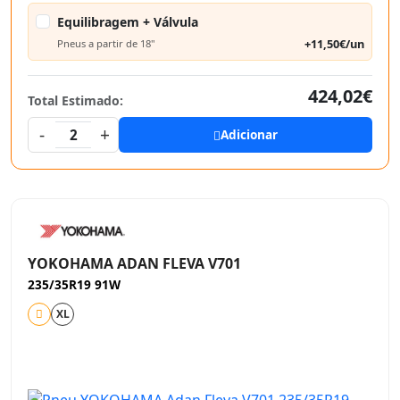
Equilibragem + Válvula
+11,50€/un
Pneus a partir de 18"
424,02€
Total Estimado:
-
+
2
Adicionar
YOKOHAMA ADAN FLEVA V701
235/35R19 91W
XL