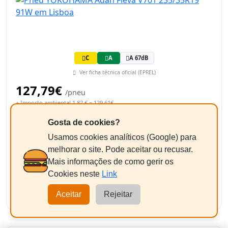
C
A
A 67dB
Ver ficha técnica oficial (EPREL)
127,79€
/pneu
+ Imposto ambiental 1,82 € = 129,61€
Gosta de cookies?
Equilibragem + Válvula
Usamos cookies analíticos (Google) para
+11,50€/un
Pneus a partir de 18"
melhorar o site. Pode aceitar ou recusar.
Mais informações de como gerir os
259,22€
Total Estimado:
Cookies neste
Link
-
+
2
Adicionar
Aceitar
Rejeitar