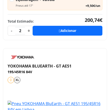
+9,50€/un
Pneus até 17"
200,74€
Total Estimado:
-
+
2
Adicionar
YOKOHAMA BLUEARTH - GT AE51
195/45R16 84V
XL