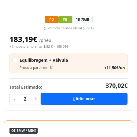
D
B
B 70dB
Ver ficha técnica oficial (EPREL)
183,19€
/pneu
+ Imposto ambiental 1,82 € = 185,01€
Equilibragem + Válvula
+11,50€/un
Pneus a partir de 18"
370,02€
Total Estimado:
-
+
2
Adicionar
OE BMW / MINI