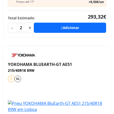
+9,50€/un
Pneus até 17"
293,32€
Total Estimado:
-
+
2
Adicionar
YOKOHAMA BLUEARTH-GT AE51
215/40R18 89W
XL