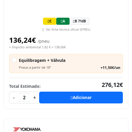
C
A
B 71dB
Ver ficha técnica oficial (EPREL)
136,24€
/pneu
+ Imposto ambiental 1,82 € = 138,06€
Equilibragem + Válvula
+11,50€/un
Pneus a partir de 18"
276,12€
Total Estimado:
-
+
2
Adicionar