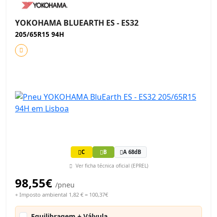
YOKOHAMA BLUEARTH ES - ES32
205/65R15 94H
C
B
A 68dB
Ver ficha técnica oficial (EPREL)
98,55€
/pneu
+ Imposto ambiental 1,82 € = 100,37€
Equilibragem + Válvula