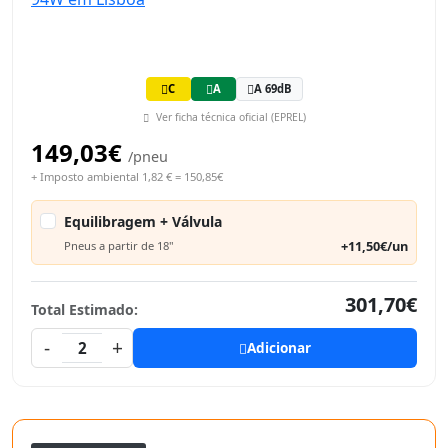
C
A
A 69dB
Ver ficha técnica oficial (EPREL)
149,03€
/pneu
+ Imposto ambiental 1,82 € = 150,85€
Equilibragem + Válvula
+11,50€/un
Pneus a partir de 18"
301,70€
Total Estimado:
-
+
2
Adicionar