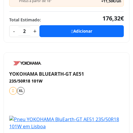
+11,50€/un
Pneus a partir de 18"
176,32€
Total Estimado:
-
+
2
Adicionar
YOKOHAMA BLUEARTH-GT AE51
235/50R18 101W
XL