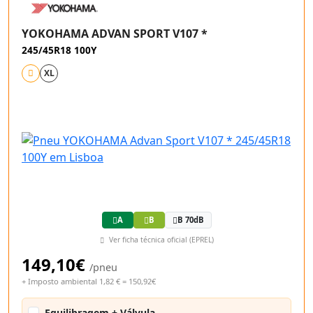
YOKOHAMA ADVAN SPORT V107 *
245/45R18 100Y
XL
A
B
B 70dB
Ver ficha técnica oficial (EPREL)
149,10€
/pneu
+ Imposto ambiental 1,82 € = 150,92€
Equilibragem + Válvula