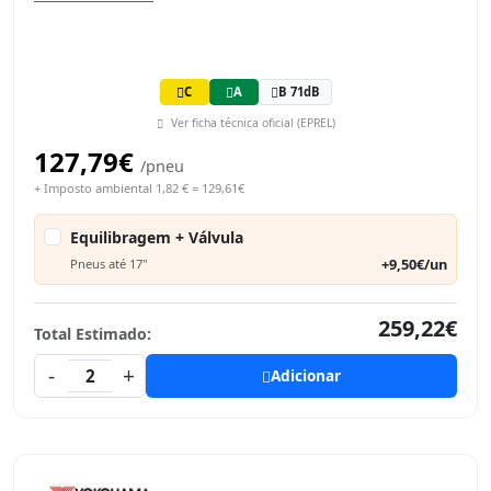
C
A
B 71dB
Ver ficha técnica oficial (EPREL)
127,79€
/pneu
+ Imposto ambiental 1,82 € = 129,61€
Equilibragem + Válvula
+9,50€/un
Pneus até 17"
259,22€
Total Estimado:
-
+
2
Adicionar