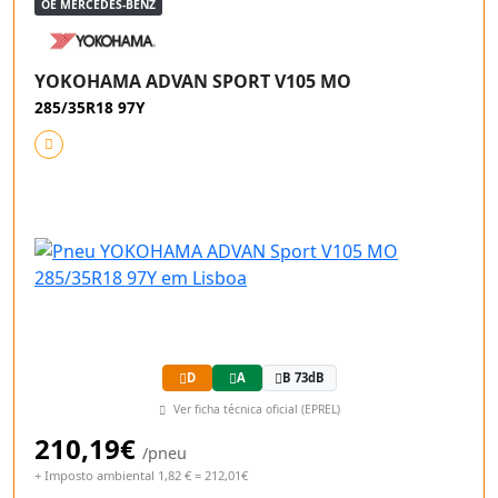
OE MERCEDES-BENZ
YOKOHAMA ADVAN SPORT V105 MO
285/35R18 97Y
D
A
B 73dB
Ver ficha técnica oficial (EPREL)
210,19€
/pneu
+ Imposto ambiental 1,82 € = 212,01€