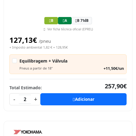
B
A
B 71dB
Ver ficha técnica oficial (EPREL)
127,13€
/pneu
+ Imposto ambiental 1,82 € = 128,95€
Equilibragem + Válvula
+11,50€/un
Pneus a partir de 18"
257,90€
Total Estimado:
-
+
2
Adicionar