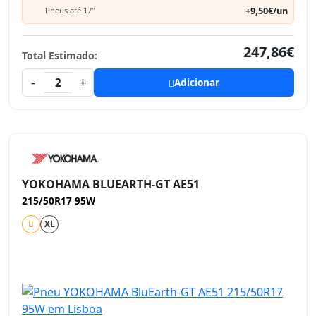
+9,50€/un
Pneus até 17"
247,86€
Total Estimado:
-
+
2
Adicionar
YOKOHAMA BLUEARTH-GT AE51
215/50R17 95W
XL