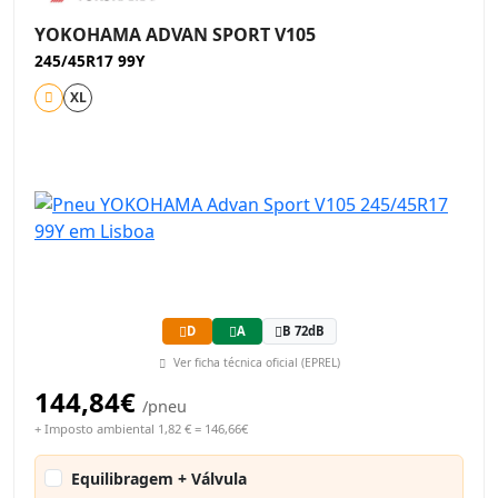
YOKOHAMA ADVAN SPORT V105
245/45R17 99Y
XL
D
A
B 72dB
Ver ficha técnica oficial (EPREL)
144,84€
/pneu
+ Imposto ambiental 1,82 € = 146,66€
Equilibragem + Válvula