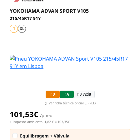
YOKOHAMA ADVAN SPORT V105
215/45R17 91Y
XL
D
A
B 72dB
Ver ficha técnica oficial (EPREL)
101,53€
/pneu
+ Imposto ambiental 1,82 € = 103,35€
Equilibragem + Válvula