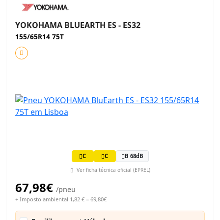
YOKOHAMA BLUEARTH ES - ES32
155/65R14 75T
C
C
B 68dB
Ver ficha técnica oficial (EPREL)
67,98€
/pneu
+ Imposto ambiental 1,82 € = 69,80€