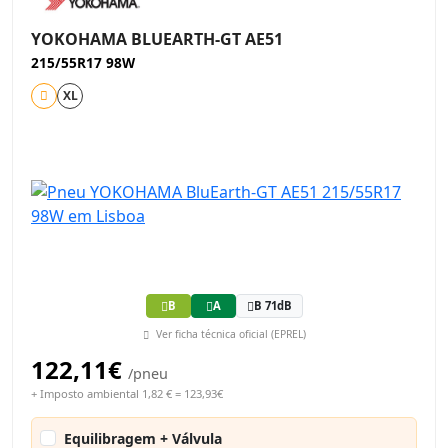
YOKOHAMA BLUEARTH-GT AE51
215/55R17 98W
XL
B
A
B 71dB
Ver ficha técnica oficial (EPREL)
122,11€
/pneu
+ Imposto ambiental 1,82 € = 123,93€
Equilibragem + Válvula