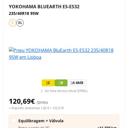
YOKOHAMA BLUEARTH ES-ES32
235/40R18 95W
XL
C
B
A 68dB
Ver ficha técnica oficial (EPREL)
120,69€
/pneu
+ Imposto ambiental 1,82 € = 122,51€
Equilibragem + Válvula
+11,50€/un
Pneus a partir de 18"