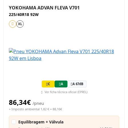
YOKOHAMA ADVAN FLEVA V701
225/40R18 92W
XL
C
A
A 67dB
Ver ficha técnica oficial (EPREL)
86,34€
/pneu
+ Imposto ambiental 1,82 € = 88,16€
Equilibragem + Válvula