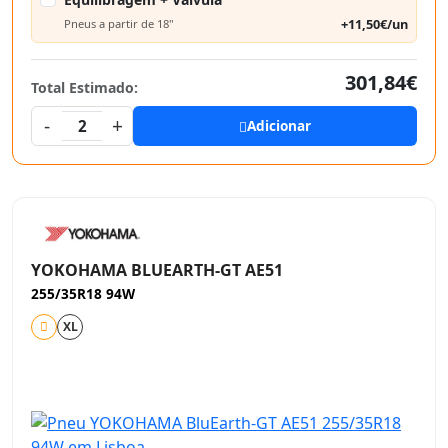
+11,50€/un
Pneus a partir de 18"
301,84€
Total Estimado:
-
+
2
Adicionar
YOKOHAMA BLUEARTH-GT AE51
255/35R18 94W
XL