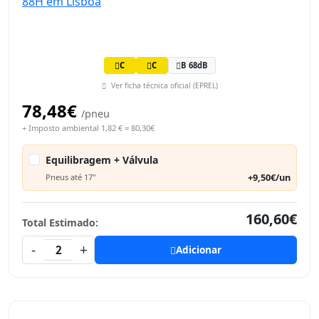
C
C
B 68dB
Ver ficha técnica oficial (EPREL)
78,48€
/pneu
+ Imposto ambiental 1,82 € = 80,30€
Equilibragem + Válvula
+9,50€/un
Pneus até 17"
160,60€
Total Estimado:
-
+
2
Adicionar