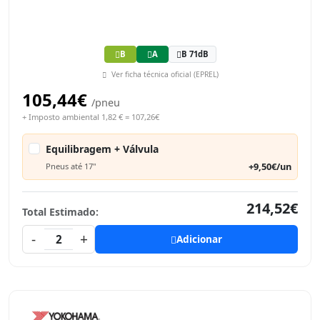
B
A
B 71dB
Ver ficha técnica oficial (EPREL)
105,44€
/pneu
+ Imposto ambiental 1,82 € = 107,26€
Equilibragem + Válvula
+9,50€/un
Pneus até 17"
214,52€
Total Estimado:
-
+
2
Adicionar