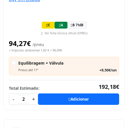
C
A
B 71dB
Ver ficha técnica oficial (EPREL)
94,27€
/pneu
+ Imposto ambiental 1,82 € = 96,09€
Equilibragem + Válvula
+9,50€/un
Pneus até 17"
192,18€
Total Estimado:
-
+
2
Adicionar