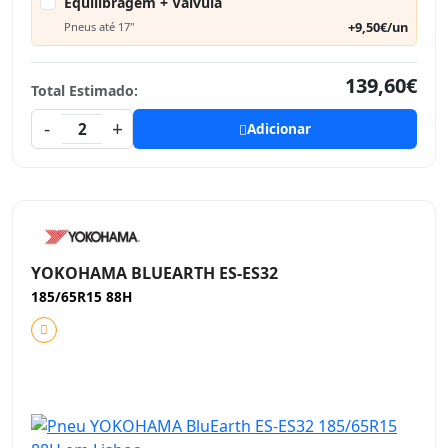
Equilibragem + Válvula
+9,50€/un
Pneus até 17"
139,60€
Total Estimado:
-
+
2
Adicionar
YOKOHAMA BLUEARTH ES-ES32
185/65R15 88H