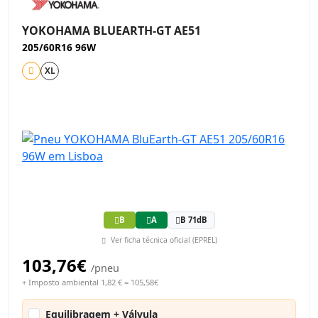
YOKOHAMA BLUEARTH-GT AE51
205/60R16 96W
XL
B
A
B 71dB
Ver ficha técnica oficial (EPREL)
103,76€
/pneu
+ Imposto ambiental 1,82 € = 105,58€
Equilibragem + Válvula