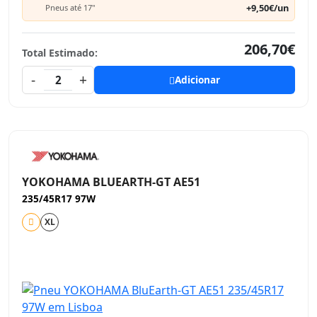
+9,50€/un
Pneus até 17"
206,70€
Total Estimado:
-
+
2
Adicionar
YOKOHAMA BLUEARTH-GT AE51
235/45R17 97W
XL