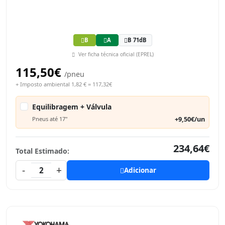
B
A
B 71dB
Ver ficha técnica oficial (EPREL)
115,50€
/pneu
+ Imposto ambiental 1,82 € = 117,32€
Equilibragem + Válvula
+9,50€/un
Pneus até 17"
234,64€
Total Estimado:
-
+
2
Adicionar