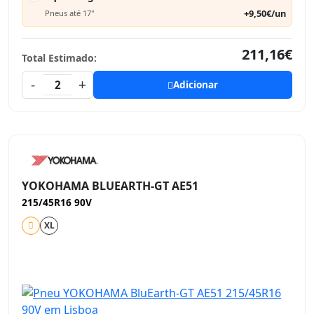
+9,50€/un
Pneus até 17"
211,16€
Total Estimado:
-
+
2
Adicionar
YOKOHAMA BLUEARTH-GT AE51
215/45R16 90V
XL