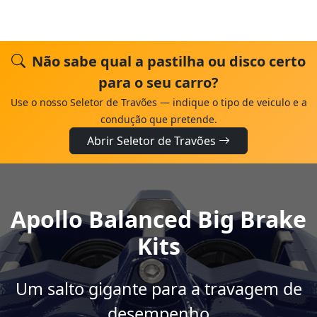
Não sabe qual a pastilha ou disco certo
para o seu carro?
Use o nosso Seletor de Travões — indique o tipo de veiculo e a
condução que pretende.
Abrir Seletor de Travões
Apollo Balanced Big Brake
Kits
Um salto gigante para a travagem de
desempenho