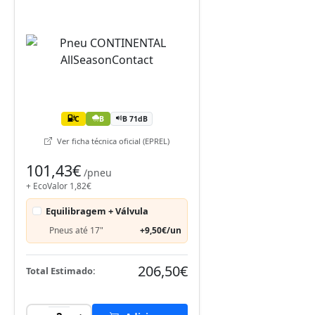
C
B
B 71dB
Ver ficha técnica oficial (EPREL)
101,43€
/pneu
+ EcoValor 1,82€
Equilibragem + Válvula
Pneus até 17"
+9,50€/un
206,50€
Total Estimado: