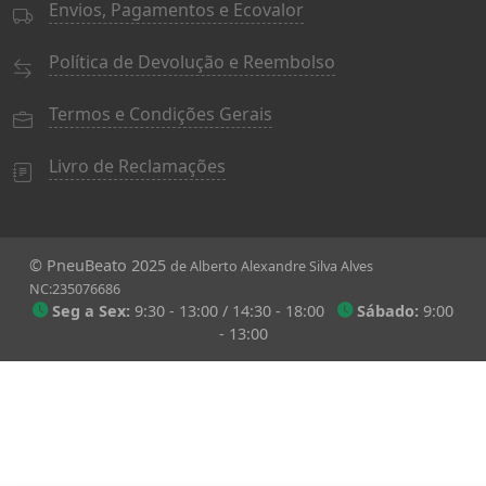
Envios, Pagamentos e Ecovalor
Política de Devolução e Reembolso
Termos e Condições Gerais
Livro de Reclamações
© PneuBeato 2025
de Alberto Alexandre Silva Alves
NC:235076686
Seg a Sex:
9:30 - 13:00 / 14:30 - 18:00
Sábado:
9:00
- 13:00