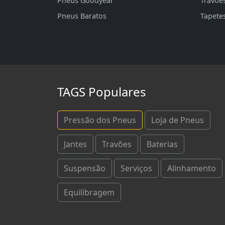
Pneus Goodyear
Travõe
Pneus Baratos
Tapete
TAGS Populares
Pressão dos Pneus
Loja de Pneus
Jantes
Travões
Baterias
Suspensão
Serviços
Alinhamento
Equilibragem