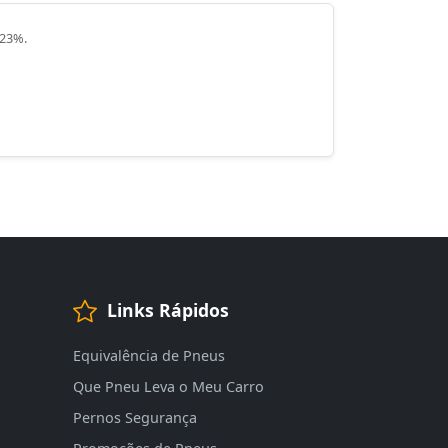
 23%.
Links Rápidos
Equivalência de Pneus
Que Pneu Leva o Meu Carro
Pernos Segurança