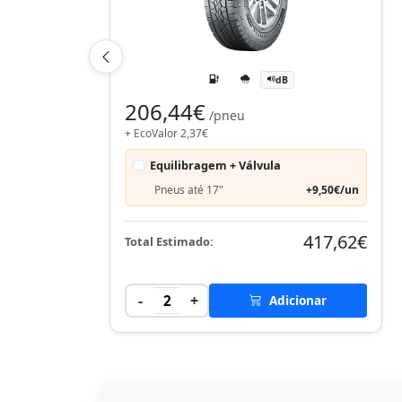
dB
206,44€
/pneu
+ EcoValor 2,37€
Equilibragem + Válvula
Pneus até 17"
+9,50€/un
417,62€
Total Estimado:
-
+
2
Adicionar