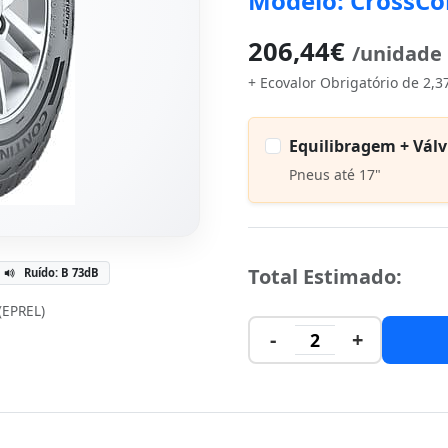
Modelo: CrossCo
206,44€
/unidade
+ Ecovalor Obrigatório de 2,3
Equilibragem + Válv
Pneus até 17"
Total Estimado:
Ruído: B 73dB
 (EPREL)
-
+
2