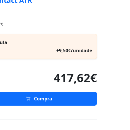
ntact ATR
7€
ula
+9,50€/unidade
417,62€
Compra