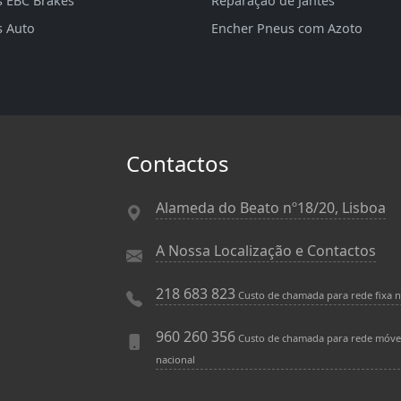
s EBC Brakes
Reparação de Jantes
s Auto
Encher Pneus com Azoto
Contactos
Alameda do Beato nº18/20, Lisboa
A Nossa Localização e Contactos
218 683 823
Custo de chamada para rede fixa n
960 260 356
Custo de chamada para rede móve
nacional