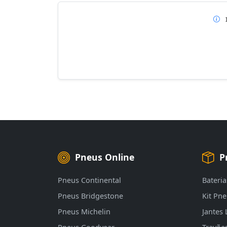
Pneus Online
P
Pneus Continental
Bateria
Pneus Bridgestone
Kit Pn
Pneus Michelin
Jantes 