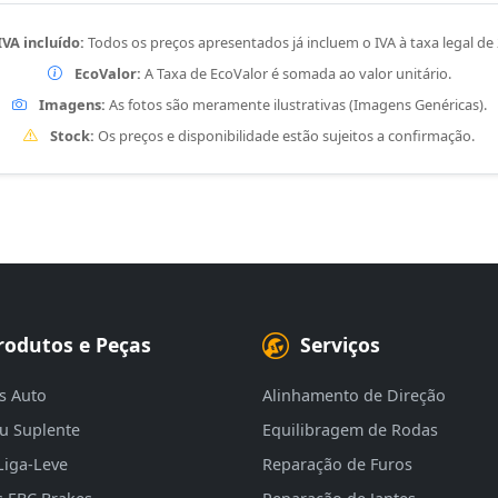
IVA incluído:
Todos os preços apresentados já incluem o IVA à taxa legal de
EcoValor:
A Taxa de EcoValor é somada ao valor unitário.
Imagens:
As fotos são meramente ilustrativas (Imagens Genéricas).
Stock:
Os preços e disponibilidade estão sujeitos a confirmação.
rodutos e Peças
Serviços
s Auto
Alinhamento de Direção
eu Suplente
Equilibragem de Rodas
Liga-Leve
Reparação de Furos