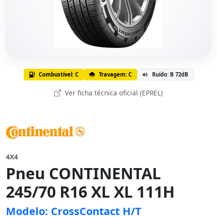
Combustível: C
Travagem: C
Ruído: B 72dB
Ver ficha técnica oficial (EPREL)
4X4
Pneu CONTINENTAL
245/70 R16 XL XL 111H
Modelo: CrossContact H/T