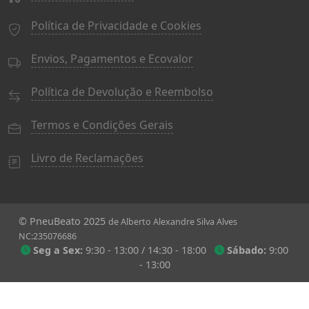
Política de Privacidade e Cookies
Envios, Pagamentos e Ecovalor
Política de Devolução e Reembolso
Termos e Condições Gerais
Livro de Reclamações
© PneuBeato 2025
de Alberto Alexandre Silva Alves
NC:235076686
Seg a Sex:
9:30 - 13:00 / 14:30 - 18:00
Sábado:
9:00
- 13:00