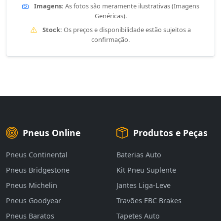
Imagens:
As fotos são meramente ilustrativas (Imagens
Genéricas).
Stock:
Os preços e disponibilidade estão sujeitos a
confirmação.
Pneus Online
Produtos e Peças
Pneus Continental
Baterias Auto
Pneus Bridgestone
Kit Pneu Suplente
Pneus Michelin
Jantes Liga-Leve
Pneus Goodyear
Travões EBC Brakes
Pneus Baratos
Tapetes Auto