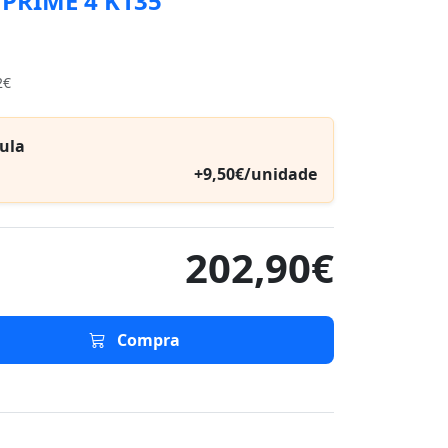
 PRIME 4 K135
2€
ula
+9,50€/unidade
202,90€
Compra