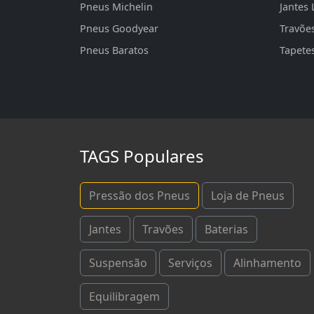
Pneus Michelin
Jantes 
Pneus Goodyear
Travõe
Pneus Baratos
Tapete
TAGS Populares
Pressão dos Pneus
Loja de Pneus
Jantes
Travões
Baterias
Suspensão
Serviços
Alinhamento
Equilibragem