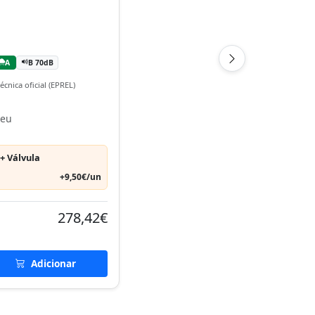
A
B 70dB
écnica oficial (EPREL)
neu
+ Válvula
+9,50€/un
278,42€
Adicionar