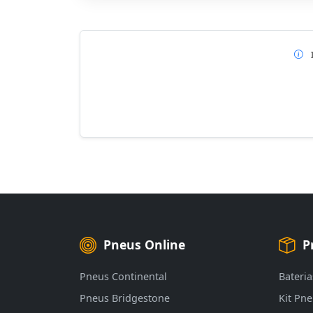
Pneus Online
P
Pneus Continental
Bateria
Pneus Bridgestone
Kit Pn