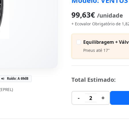
Modelo: VENTUS
99,63€
/unidade
+ Ecovalor Obrigatório de 1,8
Equilibragem + Válv
Pneus até 17"
Total Estimado:
Ruído: A 69dB
 (EPREL)
-
+
2