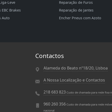
Liga-Leve
Reparação de Furos
s EBC Brakes
Reparação de Jantes
s Auto
Encher Pneus com Azoto
Contactos
Alameda do Beato nº18/20, Lisboa
A Nossa Localização e Contactos
218 683 823
Custo de chamada para rede fixa n
960 260 356
Custo de chamada para rede móve
nacional