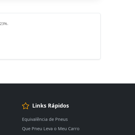
 23%.
Links Rápidos
Equivalência de Pneus
Que Pneu Leva o Meu Carro