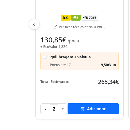
C
B
B 70dB
Ver ficha técnica oficial (EPREL)
130,85€
/pneu
+ EcoValor 1,82€
Equilibragem + Válvula
Pneus até 17"
+9,50€/un
265,34€
Total Estimado:
-
+
2
Adicionar