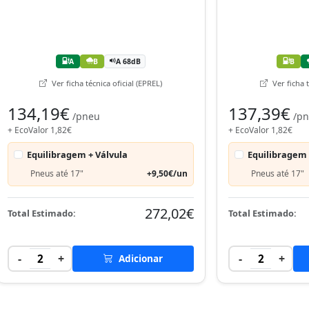
A
B
A 68dB
B
Ver ficha técnica oficial (EPREL)
Ver ficha t
134,19€
137,39€
/pneu
/p
+ EcoValor 1,82€
+ EcoValor 1,82€
Equilibragem + Válvula
Equilibragem 
Pneus até 17"
+9,50€/un
Pneus até 17"
272,02€
Total Estimado:
Total Estimado:
-
+
-
+
2
Adicionar
2