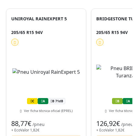
UNIROYAL RAINEXPERT 5
BRIDGESTONE TU
205/65 R15 94V
205/65 R15 94V
C
A
B 71dB
B
A
Ver ficha técnica oficial (EPREL)
Ver ficha técnica 
88,77€
126,92€
/pneu
/pneu
+ EcoValor 1,82€
+ EcoValor 1,82€