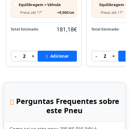
Equilibragem + Válvula
Equilibragem + 
Pneus até 17"
+9,50€/un
Pneus até 17"
181,18€
Total Estimado:
Total Estimado:
-
+
-
+
2
Adicionar
2
Perguntas Frequentes sobre
este Pneu
Como sei se este pneu 205/65 R15 94V é