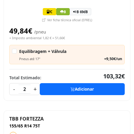
C
B
B 69dB
Ver ficha técnica oficial (EPREL)
49,84€
/pneu
+ Imposto ambiental 1,82 € = 51,66€
Equilibragem + Válvula
+9,50€/un
Pneus até 17"
103,32€
Total Estimado:
-
+
2
Adicionar
TBB FORTEZZA
155/65 R14 75T