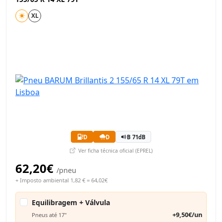
XL
D
D
B 71dB
Ver ficha técnica oficial (EPREL)
62,20€
/pneu
+ Imposto ambiental 1,82 € = 64,02€
Equilibragem + Válvula
+9,50€/un
Pneus até 17"