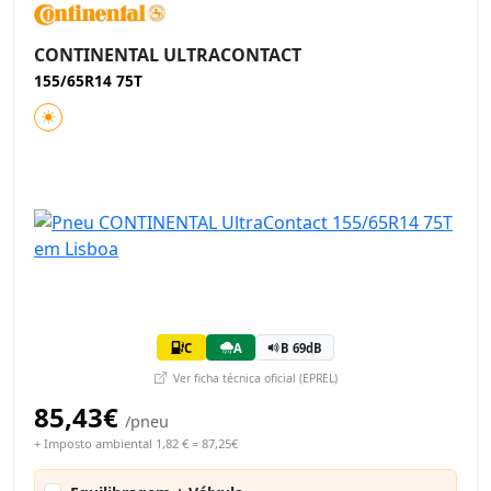
CONTINENTAL ULTRACONTACT
155/65R14 75T
C
A
B 69dB
Ver ficha técnica oficial (EPREL)
85,43€
/pneu
+ Imposto ambiental 1,82 € = 87,25€