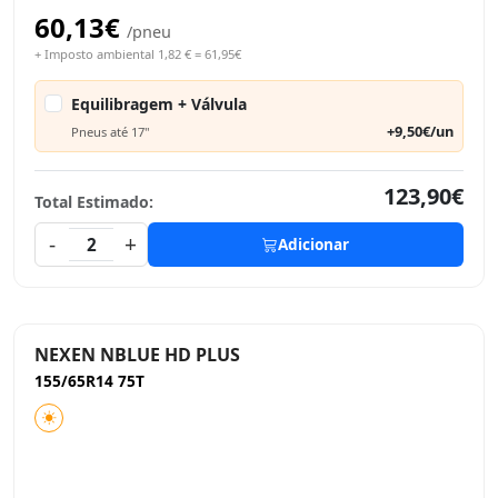
60,13€
/pneu
+ Imposto ambiental 1,82 € = 61,95€
Equilibragem + Válvula
+9,50€/un
Pneus até 17"
123,90€
Total Estimado:
-
+
2
Adicionar
NEXEN NBLUE HD PLUS
155/65R14 75T