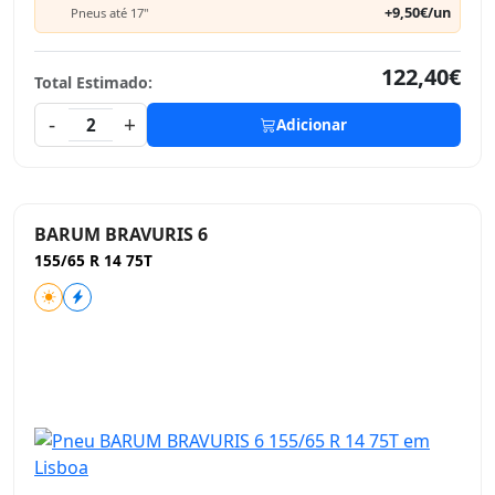
+9,50€/un
Pneus até 17"
122,40€
Total Estimado:
-
+
2
Adicionar
BARUM BRAVURIS 6
155/65 R 14 75T