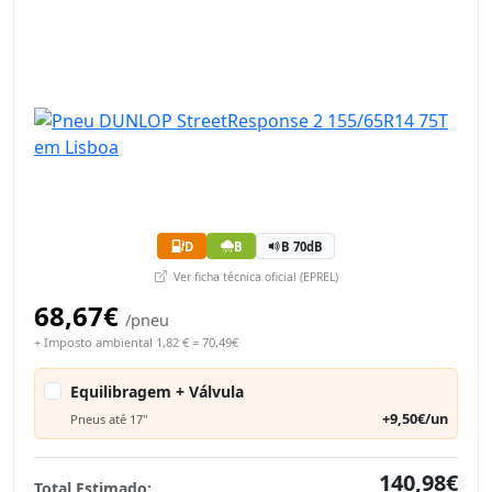
D
B
B 70dB
Ver ficha técnica oficial (EPREL)
68,67€
/pneu
+ Imposto ambiental 1,82 € = 70,49€
Equilibragem + Válvula
+9,50€/un
Pneus até 17"
140,98€
Total Estimado: