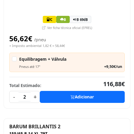
C
B
B 69dB
Ver ficha técnica oficial (EPREL)
56,62€
/pneu
+ Imposto ambiental 1,82 € = 58,44€
Equilibragem + Válvula
+9,50€/un
Pneus até 17"
116,88€
Total Estimado:
-
+
2
Adicionar
BARUM BRILLANTIS 2
155/65 R 14 XL 79T