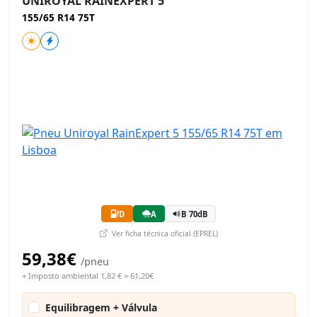
UNIROYAL RAINEXPERT 5
155/65 R14 75T
D
A
B 70dB
Ver ficha técnica oficial (EPREL)
59,38€
/pneu
+ Imposto ambiental 1,82 € = 61,20€
Equilibragem + Válvula