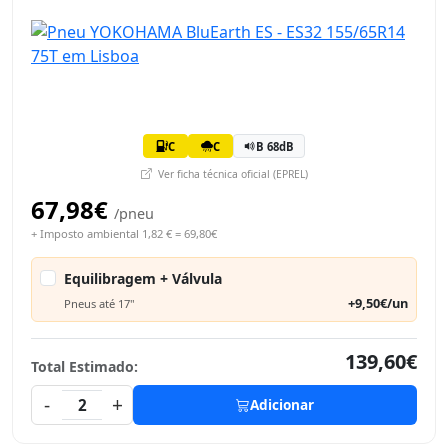
C
C
B 68dB
Ver ficha técnica oficial (EPREL)
67,98€
/pneu
+ Imposto ambiental 1,82 € = 69,80€
Equilibragem + Válvula
+9,50€/un
Pneus até 17"
139,60€
Total Estimado:
-
+
2
Adicionar