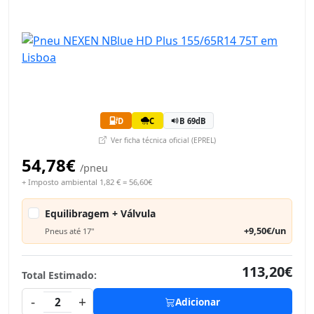
D
C
B 69dB
Ver ficha técnica oficial (EPREL)
54,78€
/pneu
+ Imposto ambiental 1,82 € = 56,60€
Equilibragem + Válvula
+9,50€/un
Pneus até 17"
113,20€
Total Estimado:
-
+
2
Adicionar