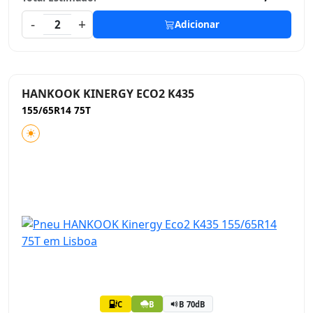
-
+
2
Adicionar
HANKOOK KINERGY ECO2 K435
155/65R14 75T
C
B
B 70dB