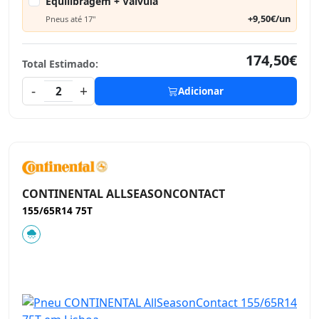
Equilibragem + Válvula
+9,50€/un
Pneus até 17"
174,50€
Total Estimado:
-
+
2
Adicionar
CONTINENTAL ALLSEASONCONTACT
155/65R14 75T