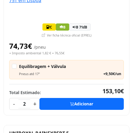
C
B
B 71dB
Ver ficha técnica oficial (EPREL)
74,73€
/pneu
+ Imposto ambiental 1,82 € = 76,55€
Equilibragem + Válvula
+9,50€/un
Pneus até 17"
153,10€
Total Estimado:
-
+
2
Adicionar