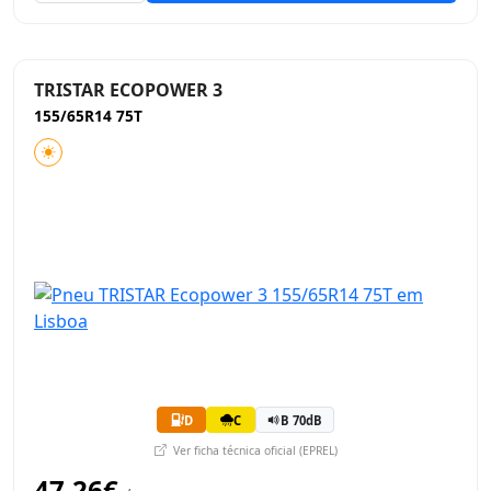
TRISTAR ECOPOWER 3
155/65R14 75T
D
C
B 70dB
Ver ficha técnica oficial (EPREL)
47,26€