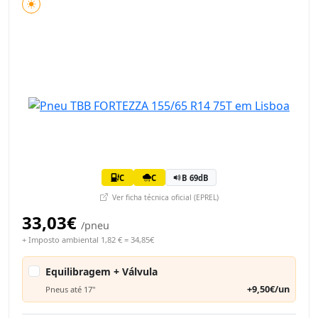
C
C
B 69dB
Ver ficha técnica oficial (EPREL)
33,03€
/pneu
+ Imposto ambiental 1,82 € = 34,85€
Equilibragem + Válvula
+9,50€/un
Pneus até 17"