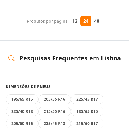
12
24
48
Produtos por página
Pesquisas Frequentes em Lisboa
DIMENSÕES DE PNEUS
195/65 R15
205/55 R16
225/45 R17
225/40 R18
215/55 R16
185/65 R15
205/60 R16
235/45 R18
215/60 R17