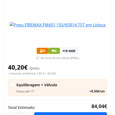
D
B
B 69dB
Ver ficha técnica oficial (EPREL)
40,20€
/pneu
+ Imposto ambiental 1,82 € = 42,02€
Equilibragem + Válvula
+9,50€/un
Pneus até 17"
84,04€
Total Estimado: