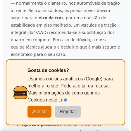
— normalmente o dianteiro, nos automóveis de tração
à frente. Se trocar só dois, os pneus novos devem
seguir para o
eixo de trás
, por uma questão de
estabilidade em piso molhado. Em veículos de tração
integral (4x4/AWD) recomenda-se a substituição dos
quatro em conjunto. Em caso de dúvida, a nossa
equipa técnica ajuda-o a decidir o que é mais seguro e
económico para o seu caso.
Porquê escolher a Pneu Beato?
Gosta de cookies?
Agente ContiService certificado
, com
Usamos cookies analíticos (Google) para
aconselhamento técnico especializado para cada
melhorar o site. Pode aceitar ou recusar.
estilo de condução.
Mais informações de como gerir os
Cookies neste
Link
Montagem, equilibragem digital e válvula nova
na nossa oficina em Lisboa, com agendamento
Aceitar
Rejeitar
online.
Preços competitivos
em pneus novos das