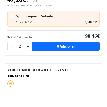
/pneu
+ Imposto ambiental 1,82 € = 49,08€
Equilibragem + Válvula
+9,50€/un
Pneus até 17"
98,16€
Total Estimado:
-
+
2
Adicionar
YOKOHAMA BLUEARTH ES - ES32
155/65R14 75T