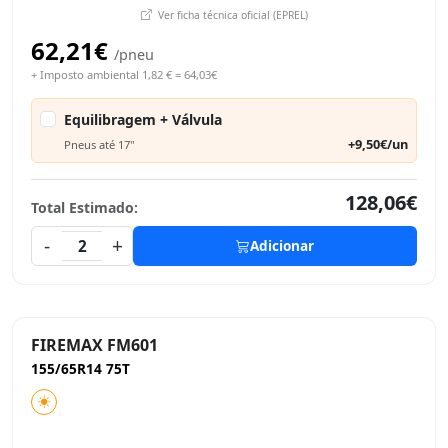
Ver ficha técnica oficial (EPREL)
62,21€
/pneu
+ Imposto ambiental 1,82 € = 64,03€
Equilibragem + Válvula
+9,50€/un
Pneus até 17"
128,06€
Total Estimado:
-
+
2
Adicionar
FIREMAX FM601
155/65R14 75T