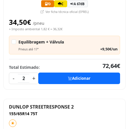
D
C
A 67dB
Ver ficha técnica oficial (EPREL)
34,50€
/pneu
+ Imposto ambiental 1,82 € = 36,32€
Equilibragem + Válvula
+9,50€/un
Pneus até 17"
72,64€
Total Estimado:
-
+
2
Adicionar
DUNLOP STREETRESPONSE 2
155/65R14 75T