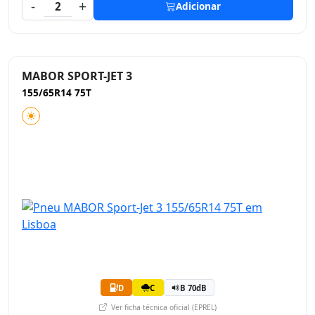
-
+
2
Adicionar
MABOR SPORT-JET 3
155/65R14 75T
D
C
B 70dB
Ver ficha técnica oficial (EPREL)