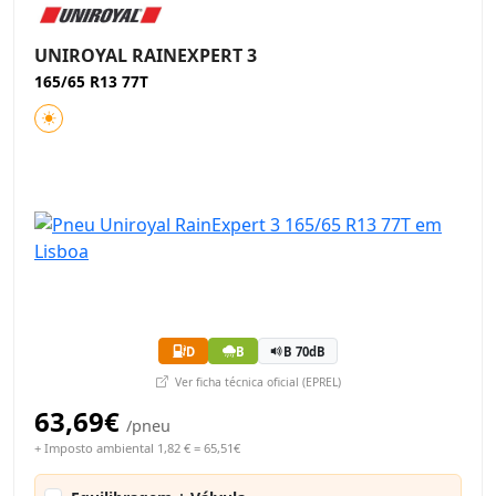
UNIROYAL RAINEXPERT 3
165/65 R13 77T
D
B
B 70dB
Ver ficha técnica oficial (EPREL)
63,69€
/pneu
+ Imposto ambiental 1,82 € = 65,51€