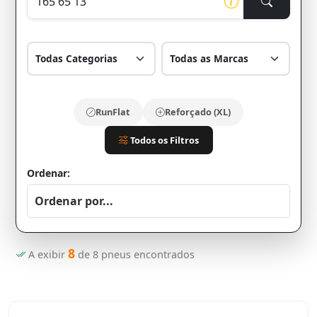
RunFlat
Reforçado (XL)
Todos os Filtros
Ordenar:
8
A exibir
de
8
pneus encontrados