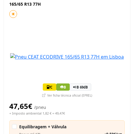
165/65 R13 77H
C
B
B 69dB
Ver ficha técnica oficial (EPREL)
47,65€
/pneu
+ Imposto ambiental 1,82 € = 49,47€
Equilibragem + Válvula