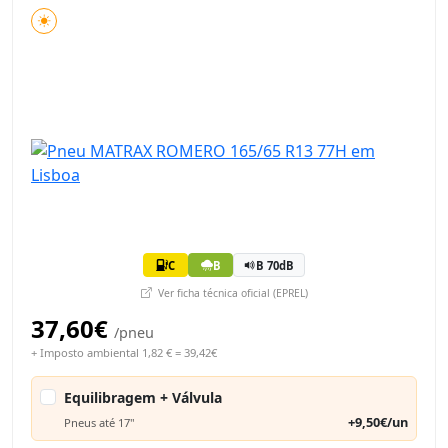
C
B
B 70dB
Ver ficha técnica oficial (EPREL)
37,60€
/pneu
+ Imposto ambiental 1,82 € = 39,42€
Equilibragem + Válvula
+9,50€/un
Pneus até 17"