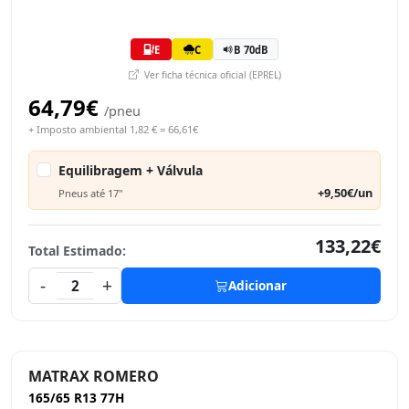
E
C
B 70dB
Ver ficha técnica oficial (EPREL)
64,79€
/pneu
+ Imposto ambiental 1,82 € = 66,61€
Equilibragem + Válvula
+9,50€/un
Pneus até 17"
133,22€
Total Estimado:
-
+
2
Adicionar
MATRAX ROMERO
165/65 R13 77H