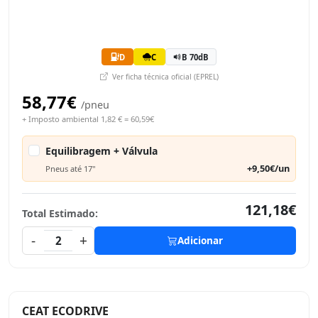
D
C
B 70dB
Ver ficha técnica oficial (EPREL)
58,77€
/pneu
+ Imposto ambiental 1,82 € = 60,59€
Equilibragem + Válvula
+9,50€/un
Pneus até 17"
121,18€
Total Estimado:
-
+
2
Adicionar
CEAT ECODRIVE