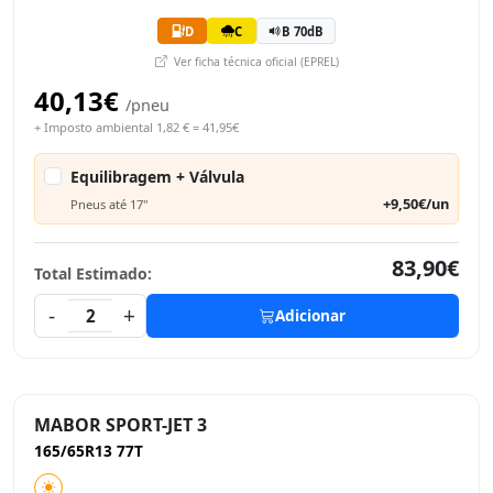
D
C
B 70dB
Ver ficha técnica oficial (EPREL)
40,13€
/pneu
+ Imposto ambiental 1,82 € = 41,95€
Equilibragem + Válvula
+9,50€/un
Pneus até 17"
83,90€
Total Estimado:
-
+
2
Adicionar
MABOR SPORT-JET 3
165/65R13 77T