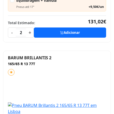
Equilibragem + Válvula
+9,50€/un
Pneus até 17"
131,02€
Total Estimado:
-
+
2
Adicionar
BARUM BRILLANTIS 2
165/65 R 13 77T