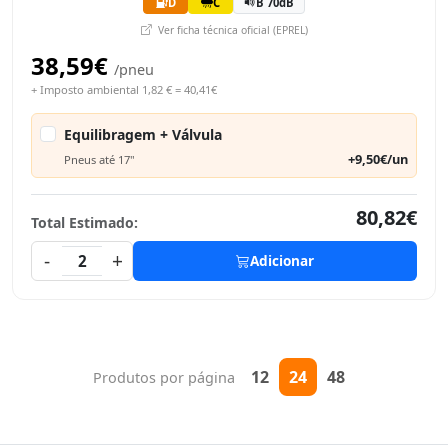
D
C
B 70dB
Ver ficha técnica oficial (EPREL)
38,59€
/pneu
+ Imposto ambiental 1,82 € = 40,41€
Equilibragem + Válvula
+9,50€/un
Pneus até 17"
80,82€
Total Estimado:
-
+
2
Adicionar
12
24
48
Produtos por página