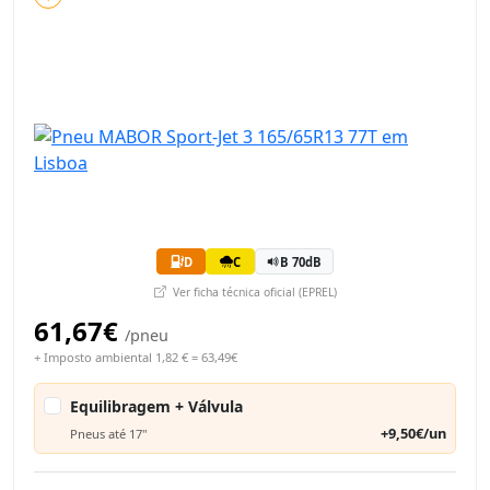
D
C
B 70dB
Ver ficha técnica oficial (EPREL)
61,67€
/pneu
+ Imposto ambiental 1,82 € = 63,49€
Equilibragem + Válvula
+9,50€/un
Pneus até 17"