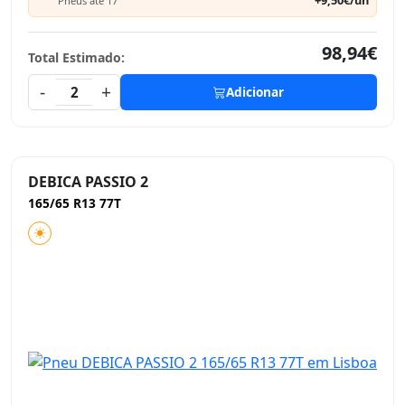
+9,50€/un
Pneus até 17"
98,94€
Total Estimado:
-
+
2
Adicionar
DEBICA PASSIO 2
165/65 R13 77T