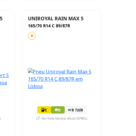
5
UNIROYAL RAIN MAX 5
165/70 R14 C 89/87R
C
B
B 72dB
)
Ver ficha técnica oficial (EPREL)