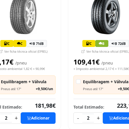
C
C
B 71dB
C
B
B 72dB
Ver ficha técnica oficial (EPREL)
Ver ficha técnica oficial (EPREL
,17€
109,41€
/pneu
/pneu
osto ambiental 1,82 € = 90,99€
+ Imposto ambiental 2,17 € = 111,58€
Equilibragem + Válvula
Equilibragem + Válvula
+9,50€/un
+9,50
Pneus até 17"
Pneus até 17"
181,98€
223,
l Estimado:
Total Estimado:
+
-
+
2
Adicionar
2
Adicion