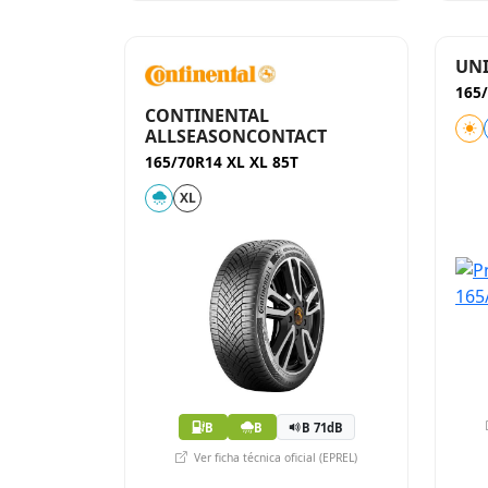
UNI
165/
CONTINENTAL
ALLSEASONCONTACT
165/70R14 XL XL 85T
XL
B
B
B 71dB
Ver ficha técnica oficial (EPREL)