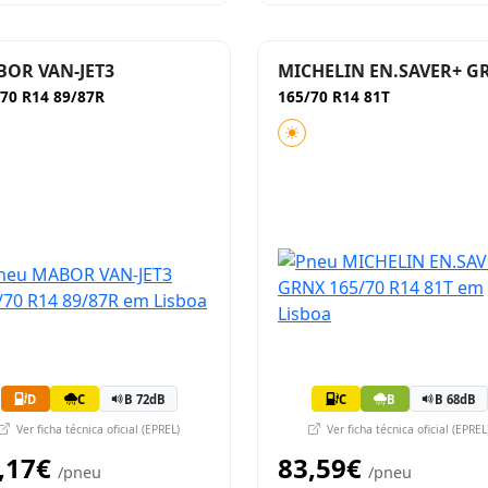
OR VAN-JET3
MICHELIN EN.SAVER+ G
70 R14 89/87R
165/70 R14 81T
D
C
B 72dB
C
B
B 68dB
Ver ficha técnica oficial (EPREL)
Ver ficha técnica oficial (EPREL
,17€
83,59€
/pneu
/pneu