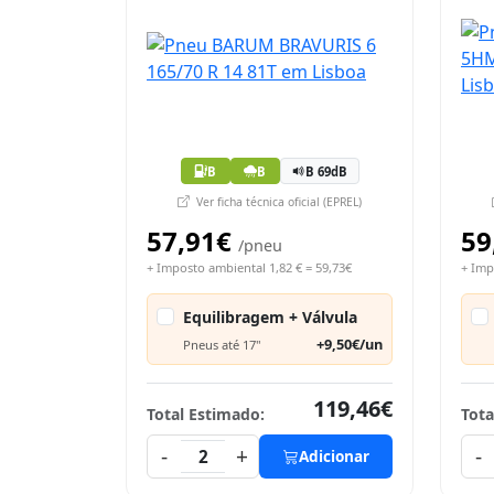
B
B
B 69dB
Ver ficha técnica oficial (EPREL)
57,91€
59
/pneu
+ Imposto ambiental 1,82 € = 59,73€
+ Imp
Equilibragem + Válvula
+9,50€/un
Pneus até 17"
119,46€
Total Estimado:
Tota
-
+
-
2
Adicionar