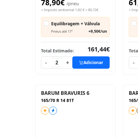
78,90€
61
/pneu
+ Imposto ambiental 1,82 € = 80,72€
+ Imp
Equilibragem + Válvula
+9,50€/un
Pneus até 17"
161,44€
Total Estimado:
Tota
-
+
-
2
Adicionar
BARUM BRAVURIS 6
BA
165/70 R 14 81T
165/