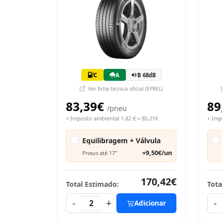
C
A
B 68dB
Ver ficha técnica oficial (EPREL)
83,39€
89
/pneu
+ Imposto ambiental 1,82 € = 85,21€
+ Imp
Equilibragem + Válvula
+9,50€/un
Pneus até 17"
170,42€
Total Estimado:
Tota
-
+
-
2
Adicionar