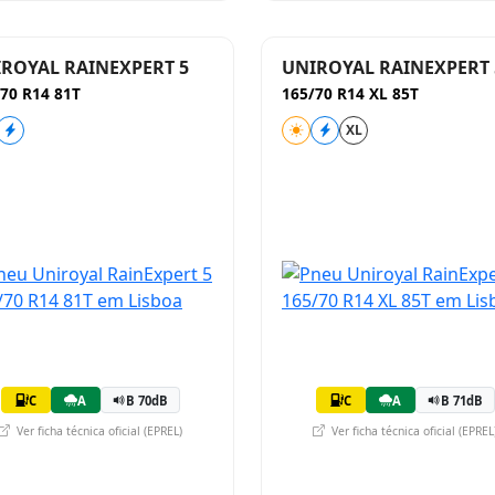
ROYAL RAINEXPERT 5
UNIROYAL RAINEXPERT 
70 R14 81T
165/70 R14 XL 85T
XL
C
A
B 70dB
C
A
B 71dB
Ver ficha técnica oficial (EPREL)
Ver ficha técnica oficial (EPREL