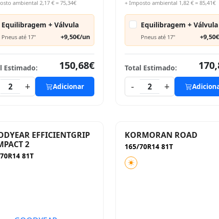
osto ambiental 2,17 € = 75,34€
+ Imposto ambiental 1,82 € = 85,41€
Equilibragem + Válvula
Equilibragem + Válvula
+9,50€/un
+9,50
Pneus até 17"
Pneus até 17"
150,68€
170,
l Estimado:
Total Estimado:
+
-
+
2
Adicionar
2
Adicion
DYEAR EFFICIENTGRIP
KORMORAN ROAD
PACT 2
165/70R14 81T
/70R14 81T