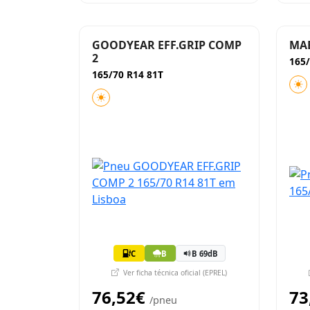
GOODYEAR EFF.GRIP COMP
MAB
2
165/
165/70 R14 81T
C
B
B 69dB
Ver ficha técnica oficial (EPREL)
76,52€
73
/pneu