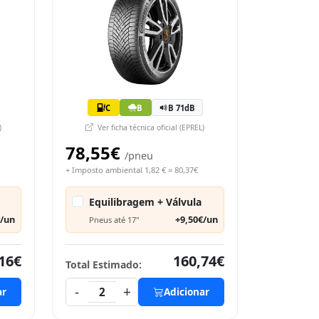
C
B
B 71dB
)
Ver ficha técnica oficial (EPREL)
78,55€
/pneu
+ Imposto ambiental 1,82 € = 80,37€
Equilibragem + Válvula
€/un
+9,50€/un
Pneus até 17"
16€
160,74€
Total Estimado:
-
+
ar
2
Adicionar