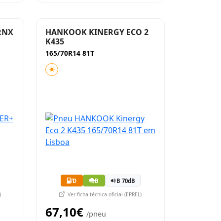
RNX
HANKOOK KINERGY ECO 2
K435
165/70R14 81T
D
B
B 70dB
)
Ver ficha técnica oficial (EPREL)
67,10€
/pneu