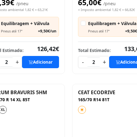
,39€
65,00€
/pneu
/pneu
osto ambiental 1,82 € = 63,21€
+ Imposto ambiental 1,82 € = 66,82€
Equilibragem + Válvula
Equilibragem + Válvula
+9,50€/un
+9,50
Pneus até 17"
Pneus até 17"
126,42€
133,
l Estimado:
Total Estimado:
+
-
+
2
Adicionar
2
Adicion
RUM BRAVURIS 5HM
CEAT ECODRIVE
70 R 14 XL 85T
165/70 R14 81T
XL