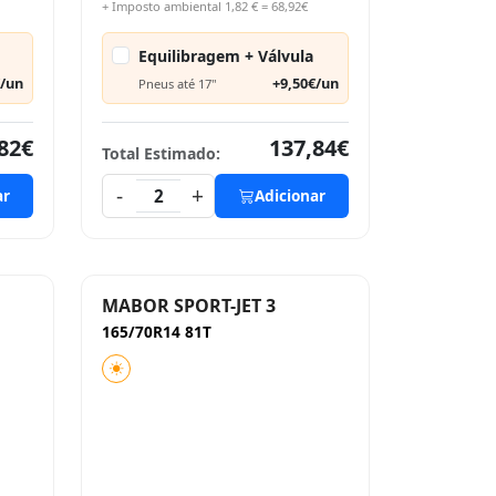
+ Imposto ambiental 1,82 € = 68,92€
Equilibragem + Válvula
€/un
+9,50€/un
Pneus até 17"
82€
137,84€
Total Estimado:
-
+
ar
2
Adicionar
MABOR SPORT-JET 3
165/70R14 81T