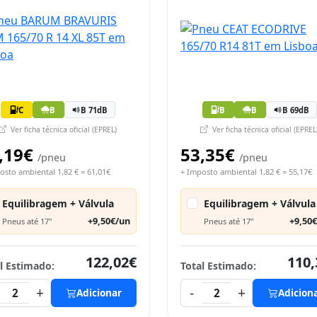
C
B
B 71dB
B
B
B 69dB
Ver ficha técnica oficial (EPREL)
Ver ficha técnica oficial (EPREL
,19€
53,35€
/pneu
/pneu
osto ambiental 1,82 € = 61,01€
+ Imposto ambiental 1,82 € = 55,17€
Equilibragem + Válvula
Equilibragem + Válvula
+9,50€/un
+9,50
Pneus até 17"
Pneus até 17"
122,02€
110,
l Estimado:
Total Estimado:
+
-
+
2
Adicionar
2
Adicion