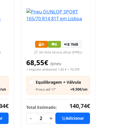
D
B
B 70dB
)
Ver ficha técnica oficial (EPREL)
68,55€
/pneu
+ Imposto ambiental 1,82 € = 70,37€
Equilibragem + Válvula
€/un
+9,50€/un
Pneus até 17"
34€
140,74€
Total Estimado:
-
+
ar
2
Adicionar