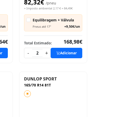
82,32€
/pneu
+ Imposto ambiental 2,17 € = 84,49€
Equilibragem + Válvula
€/un
+9,50€/un
Pneus até 17"
64€
168,98€
Total Estimado:
-
+
ar
2
Adicionar
DUNLOP SPORT
165/70 R14 81T