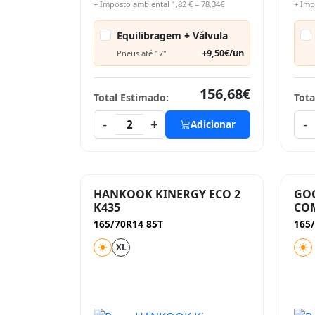
+ Imposto ambiental 1,82 € = 78,34€
+ Imp
Equilibragem + Válvula
+9,50€/un
Pneus até 17"
156,68€
Total Estimado:
Tota
-
+
-
2
Adicionar
HANKOOK KINERGY ECO 2
GOO
K435
COM
165/70R14 85T
165
XL