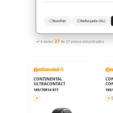
RunFlat
Reforçado (XL)
27
A exibir
de
27
pneus encontrados
CONTINENTAL
CO
ULTRACONTACT
CON
165/70R14 81T
165/