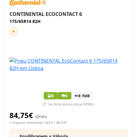
CONTINENTAL ECOCONTACT 6
175/65R14 82H
B
B
B 70dB
Ver ficha técnica oficial (EPREL)
84,75€
/pneu
+ Imposto ambiental 1,82 € = 86,57€
Equilibragem + Válvula