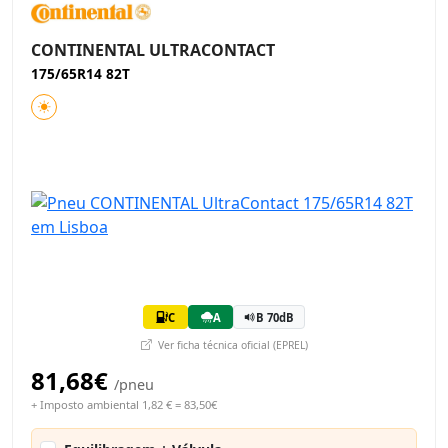
CONTINENTAL ULTRACONTACT
175/65R14 82T
C
A
B 70dB
Ver ficha técnica oficial (EPREL)
81,68€
/pneu
+ Imposto ambiental 1,82 € = 83,50€