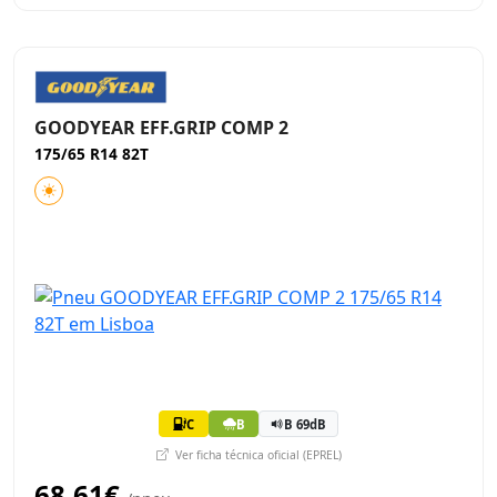
GOODYEAR EFF.GRIP COMP 2
175/65 R14 82T
C
B
B 69dB
Ver ficha técnica oficial (EPREL)
68,61€