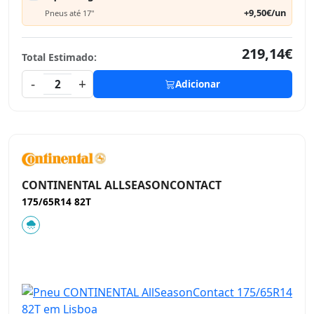
+9,50€/un
Pneus até 17"
219,14€
Total Estimado:
-
+
2
Adicionar
CONTINENTAL ALLSEASONCONTACT
175/65R14 82T