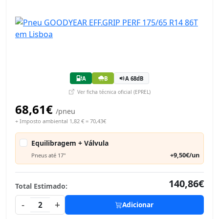
A
B
A 68dB
Ver ficha técnica oficial (EPREL)
68,61€
/pneu
+ Imposto ambiental 1,82 € = 70,43€
Equilibragem + Válvula
+9,50€/un
Pneus até 17"
140,86€
Total Estimado:
-
+
2
Adicionar