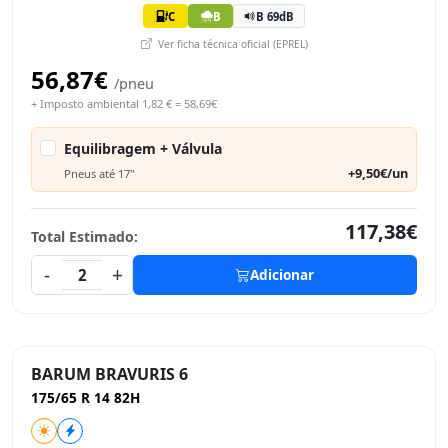
C
B
B 69dB
Ver ficha técnica oficial (EPREL)
56,87€
/pneu
+ Imposto ambiental 1,82 € = 58,69€
Equilibragem + Válvula
+9,50€/un
Pneus até 17"
117,38€
Total Estimado:
-
+
2
Adicionar
BARUM BRAVURIS 6
175/65 R 14 82H