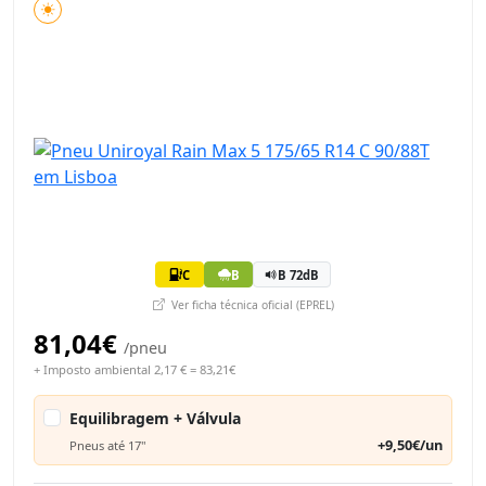
C
B
B 72dB
Ver ficha técnica oficial (EPREL)
81,04€
/pneu
+ Imposto ambiental 2,17 € = 83,21€
Equilibragem + Válvula
+9,50€/un
Pneus até 17"