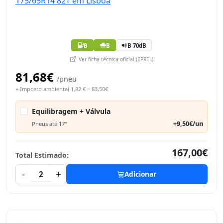
B
B
B 70dB
Ver ficha técnica oficial (EPREL)
81,68€
/pneu
+ Imposto ambiental 1,82 € = 83,50€
Equilibragem + Válvula
+9,50€/un
Pneus até 17"
167,00€
Total Estimado:
-
+
2
Adicionar