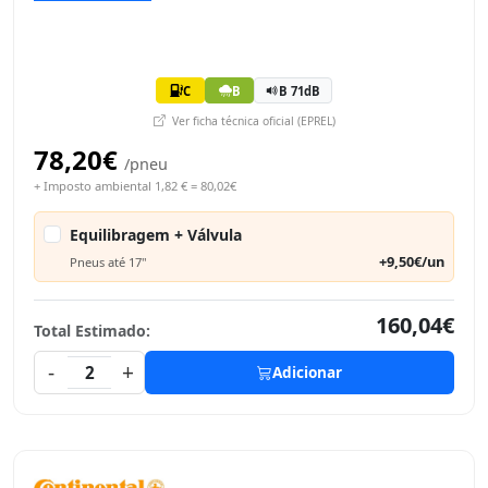
C
B
B 71dB
Ver ficha técnica oficial (EPREL)
78,20€
/pneu
+ Imposto ambiental 1,82 € = 80,02€
Equilibragem + Válvula
+9,50€/un
Pneus até 17"
160,04€
Total Estimado:
-
+
2
Adicionar