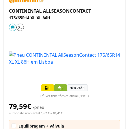
CONTINENTAL ALLSEASONCONTACT
175/65R14 XL XL 86H
XL
C
B
B 71dB
Ver ficha técnica oficial (EPREL)
79,59€
/pneu
+ Imposto ambiental 1,82 € = 81,41€
Equilibragem + Válvula