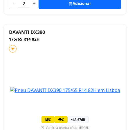
-
+
2
Adicionar
DAVANTI DX390
175/65 R14 82H
C
C
A 67dB
Ver ficha técnica oficial (EPREL)