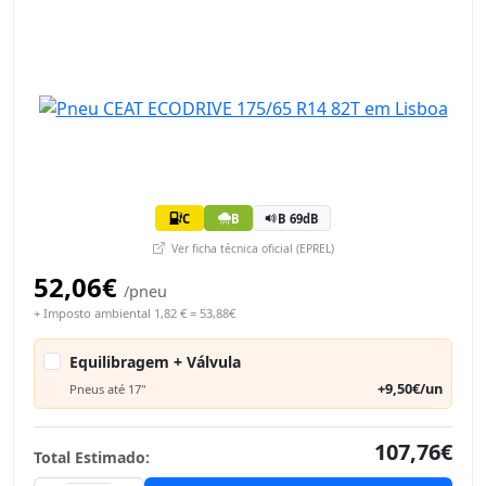
C
B
B 69dB
Ver ficha técnica oficial (EPREL)
52,06€
/pneu
+ Imposto ambiental 1,82 € = 53,88€
Equilibragem + Válvula
+9,50€/un
Pneus até 17"
107,76€
Total Estimado: