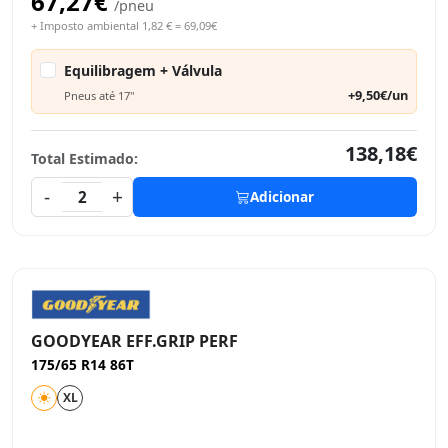
67,27€
/pneu
+ Imposto ambiental 1,82 € = 69,09€
Equilibragem + Válvula
+9,50€/un
Pneus até 17"
138,18€
Total Estimado:
-
+
2
Adicionar
GOODYEAR EFF.GRIP PERF
175/65 R14 86T
XL