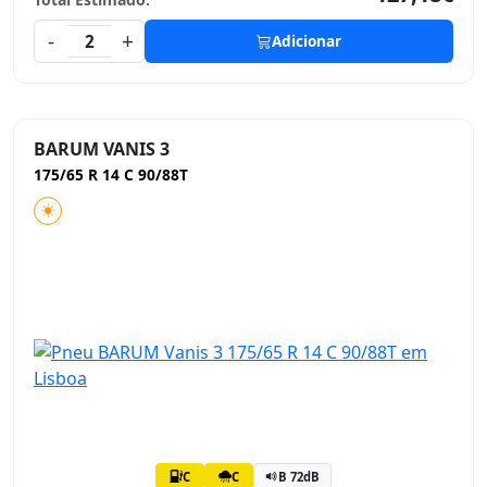
-
+
2
Adicionar
BARUM VANIS 3
175/65 R 14 C 90/88T
C
C
B 72dB