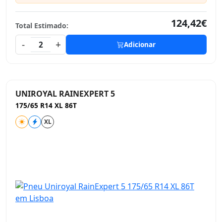
124,42€
Total Estimado:
-
+
2
Adicionar
UNIROYAL RAINEXPERT 5
175/65 R14 XL 86T
XL