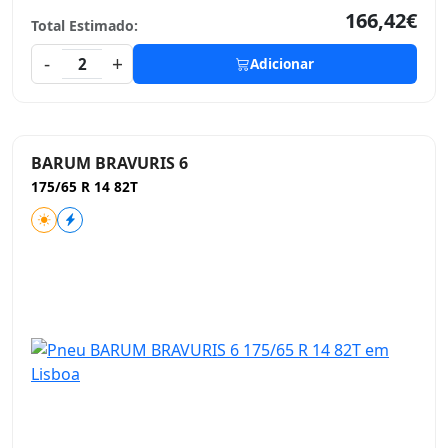
166,42€
Total Estimado:
-
+
2
Adicionar
BARUM BRAVURIS 6
175/65 R 14 82T