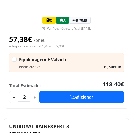
C
A
B 70dB
Ver ficha técnica oficial (EPREL)
57,38€
/pneu
+ Imposto ambiental 1,82 € = 59,20€
Equilibragem + Válvula
+9,50€/un
Pneus até 17"
118,40€
Total Estimado:
-
+
2
Adicionar
UNIROYAL RAINEXPERT 3