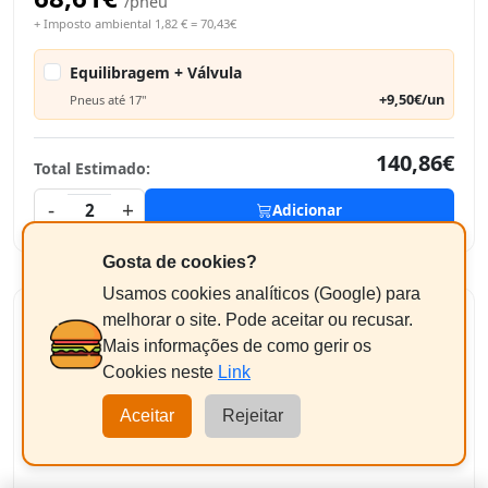
/pneu
+ Imposto ambiental 1,82 € = 70,43€
Equilibragem + Válvula
+9,50€/un
Pneus até 17"
140,86€
Total Estimado:
-
+
2
Adicionar
Gosta de cookies?
Usamos cookies analíticos (Google) para
melhorar o site. Pode aceitar ou recusar.
Mais informações de como gerir os
GOODYEAR EFF.GRIP COMP 2
Cookies neste
Link
175/65 R14 86T
Aceitar
Rejeitar
XL