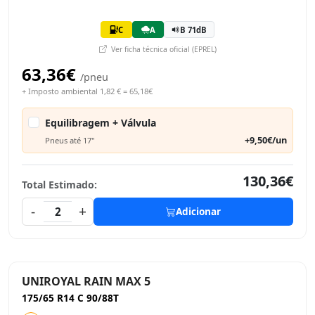
C
A
B 71dB
Ver ficha técnica oficial (EPREL)
63,36€
/pneu
+ Imposto ambiental 1,82 € = 65,18€
Equilibragem + Válvula
+9,50€/un
Pneus até 17"
130,36€
Total Estimado:
-
+
2
Adicionar
UNIROYAL RAIN MAX 5
175/65 R14 C 90/88T