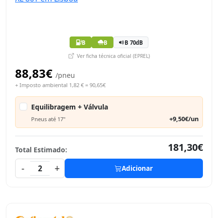
B
B
B 70dB
Ver ficha técnica oficial (EPREL)
88,83€
/pneu
+ Imposto ambiental 1,82 € = 90,65€
Equilibragem + Válvula
+9,50€/un
Pneus até 17"
181,30€
Total Estimado:
-
+
2
Adicionar