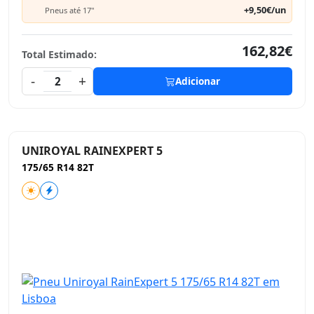
+9,50€/un
Pneus até 17"
162,82€
Total Estimado:
-
+
2
Adicionar
UNIROYAL RAINEXPERT 5
175/65 R14 82T