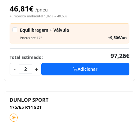
46,81€
/pneu
+ Imposto ambiental 1,82 € = 48,63€
Equilibragem + Válvula
+9,50€/un
Pneus até 17"
97,26€
Total Estimado:
-
+
2
Adicionar
DUNLOP SPORT
175/65 R14 82T