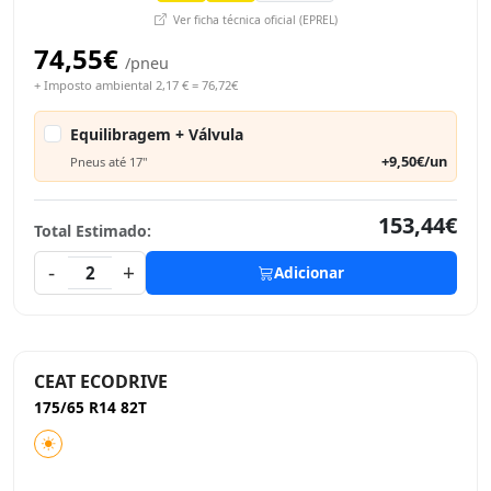
Ver ficha técnica oficial (EPREL)
74,55€
/pneu
+ Imposto ambiental 2,17 € = 76,72€
Equilibragem + Válvula
+9,50€/un
Pneus até 17"
153,44€
Total Estimado:
-
+
2
Adicionar
CEAT ECODRIVE
175/65 R14 82T