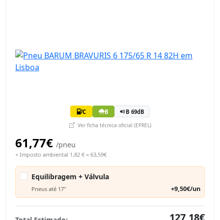
C
B
B 69dB
Ver ficha técnica oficial (EPREL)
61,77€
/pneu
+ Imposto ambiental 1,82 € = 63,59€
Equilibragem + Válvula
+9,50€/un
Pneus até 17"
127,18€
Total Estimado: