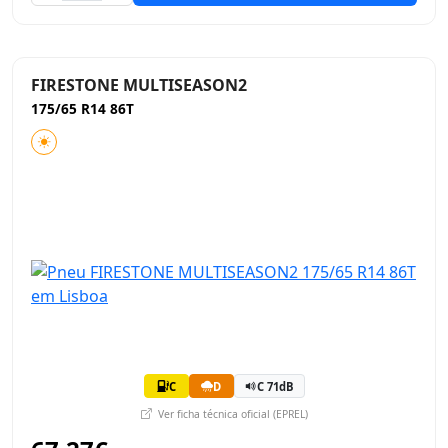
FIRESTONE MULTISEASON2
175/65 R14 86T
C
D
C 71dB
Ver ficha técnica oficial (EPREL)