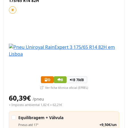
175/65 R14 82H
D
B
B 70dB
Ver ficha técnica oficial (EPREL)
60,39€
/pneu
+ Imposto ambiental 1,82 € = 62,21€
Equilibragem + Válvula
+9,50€/un
Pneus até 17"