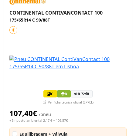
CONTINENTAL CONTIVANCONTACT 100
175/65R14 C 90/88T
C
B
B 72dB
Ver ficha técnica oficial (EPREL)
107,40€
/pneu
+ Imposto ambiental 2,17 € = 109,57€
Equilibragem + Válvula