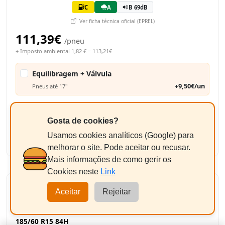
C
A
B 69dB
Ver ficha técnica oficial (EPREL)
111,39€
/pneu
+ Imposto ambiental 1,82 € = 113,21€
Equilibragem + Válvula
+9,50€/un
Pneus até 17"
226,42€
Total Estimado:
Gosta de cookies?
-
+
Usamos cookies analíticos (Google) para
2
Adicionar
melhorar o site. Pode aceitar ou recusar.
Mais informações de como gerir os
Cookies neste
Link
Aceitar
Rejeitar
MICHELIN CROSSCLIMATE 2
185/60 R15 84H