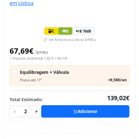
C
B
B 70dB
Ver ficha técnica oficial (EPREL)
67,69€
/pneu
+ Imposto ambiental 1,82 € = 69,51€
Equilibragem + Válvula
+9,50€/un
Pneus até 17"
139,02€
Total Estimado:
-
+
2
Adicionar