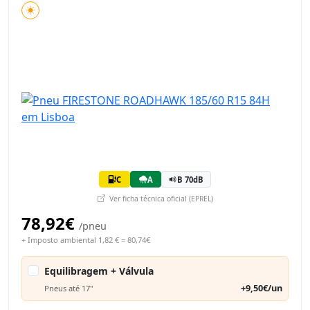
C
A
B 70dB
Ver ficha técnica oficial (EPREL)
78,92€
/pneu
+ Imposto ambiental 1,82 € = 80,74€
Equilibragem + Válvula
+9,50€/un
Pneus até 17"