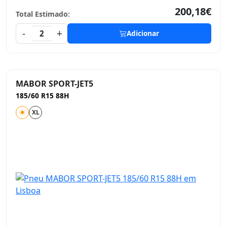
200,18€
Total Estimado:
-
+
2
Adicionar
MABOR SPORT-JET5
185/60 R15 88H
XL