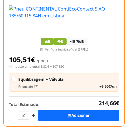
B
B
B 70dB
Ver ficha técnica oficial (EPREL)
105,51€
/pneu
+ Imposto ambiental 1,82 € = 107,33€
Equilibragem + Válvula
+9,50€/un
Pneus até 17"
214,66€
Total Estimado:
-
+
2
Adicionar