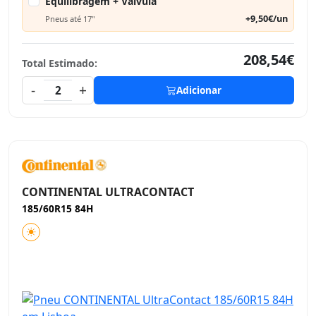
Equilibragem + Válvula
+9,50€/un
Pneus até 17"
208,54€
Total Estimado:
-
+
2
Adicionar
CONTINENTAL ULTRACONTACT
185/60R15 84H