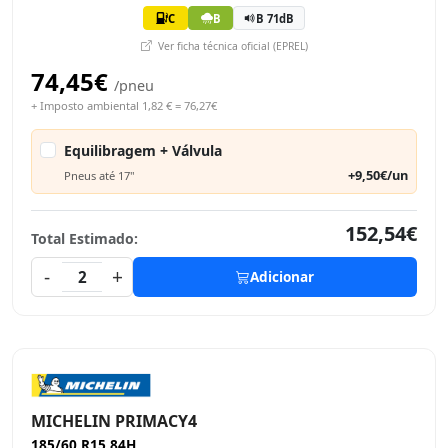
C
B
B 71dB
Ver ficha técnica oficial (EPREL)
74,45€
/pneu
+ Imposto ambiental 1,82 € = 76,27€
Equilibragem + Válvula
+9,50€/un
Pneus até 17"
152,54€
Total Estimado:
-
+
2
Adicionar
MICHELIN PRIMACY4
185/60 R15 84H