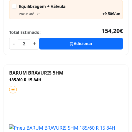
Equilibragem + Válvula
+9,50€/un
Pneus até 17"
154,20€
Total Estimado:
-
+
2
Adicionar
BARUM BRAVURIS 5HM
185/60 R 15 84H