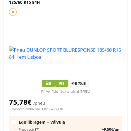
185/60 R15 84H
B
B
B 70dB
Ver ficha técnica oficial (EPREL)
75,78€
/pneu
+ Imposto ambiental 1,82 € = 77,60€
Equilibragem + Válvula
+9,50€/un
Pneus até 17"