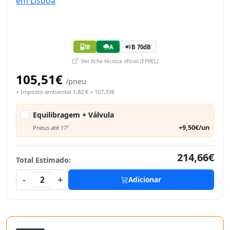
B
A
B 70dB
Ver ficha técnica oficial (EPREL)
105,51€
/pneu
+ Imposto ambiental 1,82 € = 107,33€
Equilibragem + Válvula
+9,50€/un
Pneus até 17"
214,66€
Total Estimado:
-
+
2
Adicionar