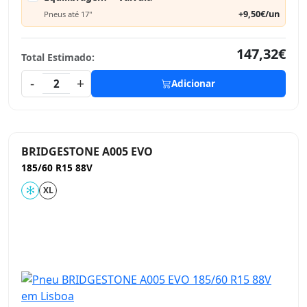
+9,50€/un
Pneus até 17"
147,32€
Total Estimado:
-
+
2
Adicionar
BRIDGESTONE A005 EVO
185/60 R15 88V
XL