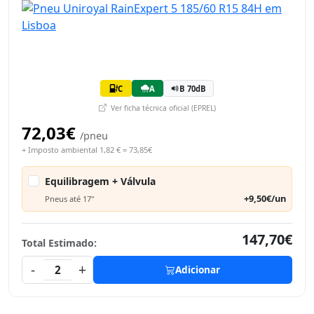
C
A
B 70dB
Ver ficha técnica oficial (EPREL)
72,03€
/pneu
+ Imposto ambiental 1,82 € = 73,85€
Equilibragem + Válvula
+9,50€/un
Pneus até 17"
147,70€
Total Estimado:
-
+
2
Adicionar