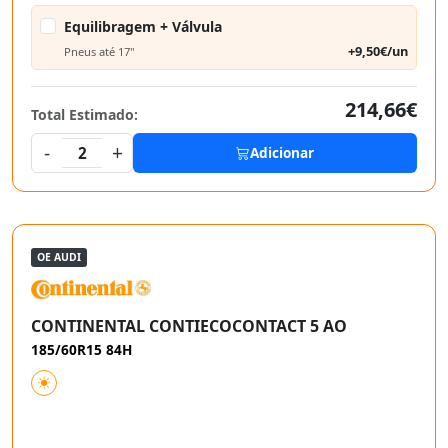
Equilibragem + Válvula
+9,50€/un
Pneus até 17"
214,66€
Total Estimado:
-
+
2
Adicionar
OE AUDI
CONTINENTAL CONTIECOCONTACT 5 AO
185/60R15 84H