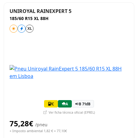
UNIROYAL RAINEXPERT 5
185/60 R15 XL 88H
XL
C
A
B 71dB
Ver ficha técnica oficial (EPREL)
75,28€
/pneu
+ Imposto ambiental 1,82 € = 77,10€