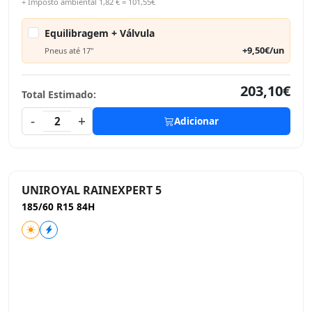
+ Imposto ambiental 1,82 € = 101,55€
Equilibragem + Válvula
+9,50€/un
Pneus até 17"
203,10€
Total Estimado:
-
+
2
Adicionar
UNIROYAL RAINEXPERT 5
185/60 R15 84H