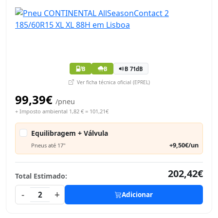
B
B
B 71dB
Ver ficha técnica oficial (EPREL)
99,39€
/pneu
+ Imposto ambiental 1,82 € = 101,21€
Equilibragem + Válvula
+9,50€/un
Pneus até 17"
202,42€
Total Estimado:
-
+
2
Adicionar