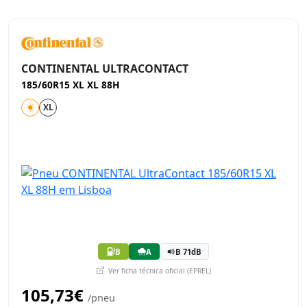
CONTINENTAL ULTRACONTACT
185/60R15 XL XL 88H
XL
B
A
B 71dB
Ver ficha técnica oficial (EPREL)
105,73€
/pneu