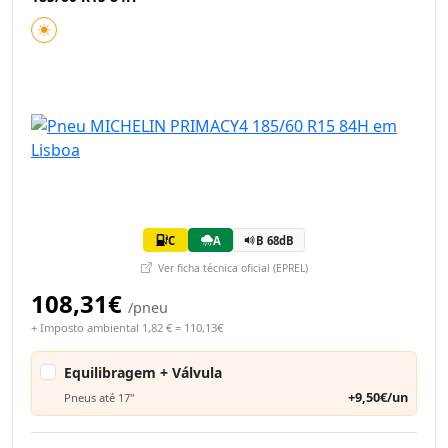
C
A
B 68dB
Ver ficha técnica oficial (EPREL)
108,31€
/pneu
+ Imposto ambiental 1,82 € = 110,13€
Equilibragem + Válvula
+9,50€/un
Pneus até 17"