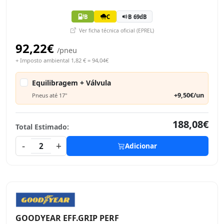
B
C
B 69dB
Ver ficha técnica oficial (EPREL)
92,22€
/pneu
+ Imposto ambiental 1,82 € = 94,04€
Equilibragem + Válvula
+9,50€/un
Pneus até 17"
188,08€
Total Estimado:
-
+
2
Adicionar
GOODYEAR EFF.GRIP PERF