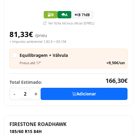
B
A
B 71dB
Ver ficha técnica oficial (EPREL)
81,33€
/pneu
+ Imposto ambiental 1,82 € = 83,15€
Equilibragem + Válvula
+9,50€/un
Pneus até 17"
166,30€
Total Estimado:
-
+
2
Adicionar
FIRESTONE ROADHAWK
185/60 R15 84H