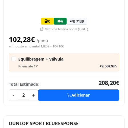
C
A
B 71dB
Ver ficha técnica oficial (EPREL)
102,28€
/pneu
+ Imposto ambiental 1,82 € = 104,10€
Equilibragem + Válvula
+9,50€/un
Pneus até 17"
208,20€
Total Estimado:
-
+
2
Adicionar
DUNLOP SPORT BLURESPONSE