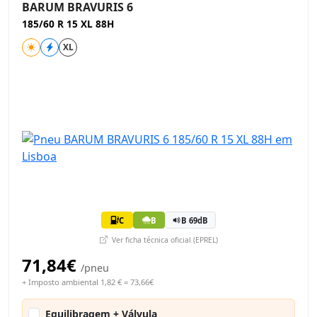
BARUM BRAVURIS 6
185/60 R 15 XL 88H
XL
C
B
B 69dB
Ver ficha técnica oficial (EPREL)
71,84€
/pneu
+ Imposto ambiental 1,82 € = 73,66€
Equilibragem + Válvula