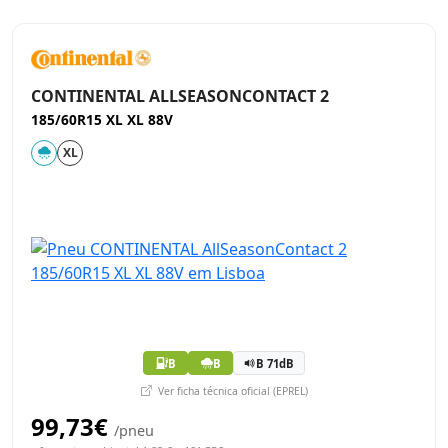
CONTINENTAL ALLSEASONCONTACT 2
185/60R15 XL XL 88V
XL
B
B
B 71dB
Ver ficha técnica oficial (EPREL)
99,73€
/pneu