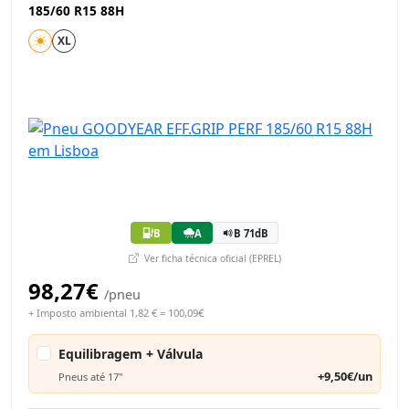
185/60 R15 88H
XL
B
A
B 71dB
Ver ficha técnica oficial (EPREL)
98,27€
/pneu
+ Imposto ambiental 1,82 € = 100,09€
Equilibragem + Válvula
+9,50€/un
Pneus até 17"