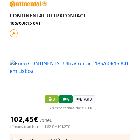
CONTINENTAL ULTRACONTACT
185/60R15 84T
B
A
B 70dB
Ver ficha técnica oficial (EPREL)
102,45€
/pneu
+ Imposto ambiental 1,82 € = 104,27€