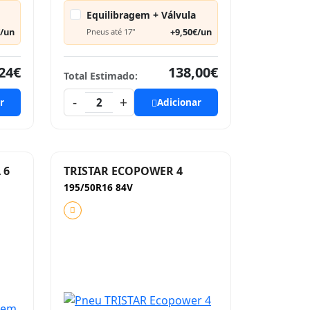
Equilibragem + Válvula
€/un
+9,50€/un
Pneus até 17"
24€
138,00€
Total Estimado:
-
+
r
2
Adicionar
 6
TRISTAR ECOPOWER 4
195/50R16 84V