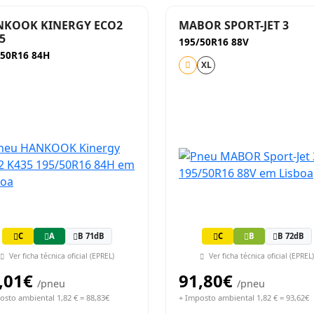
NKOOK KINERGY ECO2
MABOR SPORT-JET 3
5
195/50R16 88V
/50R16 84H
XL
C
A
B 71dB
C
B
B 72dB
Ver ficha técnica oficial (EPREL)
Ver ficha técnica oficial (EPREL)
,01€
91,80€
/pneu
/pneu
osto ambiental 1,82 € = 88,83€
+ Imposto ambiental 1,82 € = 93,62€