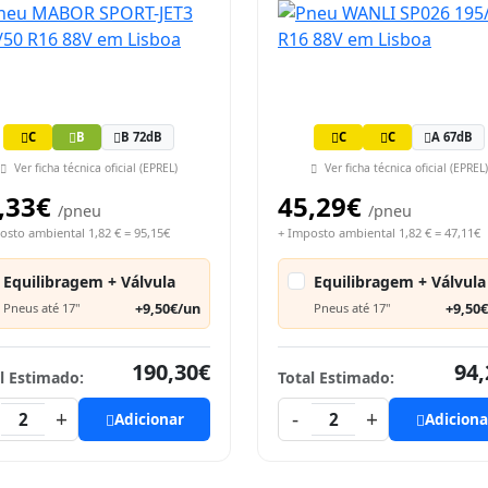
C
B
B 72dB
C
C
A 67dB
Ver ficha técnica oficial (EPREL)
Ver ficha técnica oficial (EPREL)
,33€
45,29€
/pneu
/pneu
osto ambiental 1,82 € = 95,15€
+ Imposto ambiental 1,82 € = 47,11€
Equilibragem + Válvula
Equilibragem + Válvula
+9,50€/un
+9,50
Pneus até 17"
Pneus até 17"
190,30€
94,
l Estimado:
Total Estimado:
+
-
+
2
Adicionar
2
Adiciona