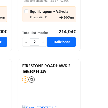
+ Imposto ambiental 1,82 € = 107,02€
Equilibragem + Válvula
€/un
+9,50€/un
Pneus até 17"
00€
214,04€
Total Estimado:
-
+
r
2
Adicionar
FIRESTONE ROADHAWK 2
195/50R16 88V
XL