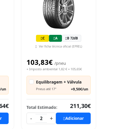
C
A
B 72dB
Ver ficha técnica oficial (EPREL)
103,83€
/pneu
+ Imposto ambiental 1,82 € = 105,65€
Equilibragem + Válvula
€/un
+9,50€/un
Pneus até 17"
64€
211,30€
Total Estimado:
-
+
r
2
Adicionar