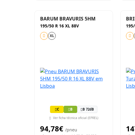
BARUM BRAVURIS 5HM
BRI
195/50 R 16 XL 88V
195/
XL
C
B
B 72dB
Ver ficha técnica oficial (EPREL)
94,78€
14
/pneu