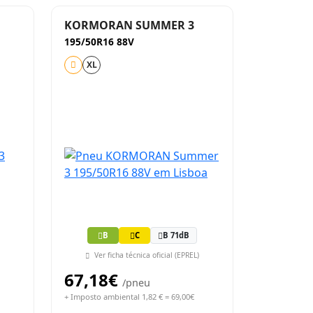
KORMORAN SUMMER 3
195/50R16 88V
XL
B
C
B 71dB
Ver ficha técnica oficial (EPREL)
67,18€
/pneu
+ Imposto ambiental 1,82 € = 69,00€