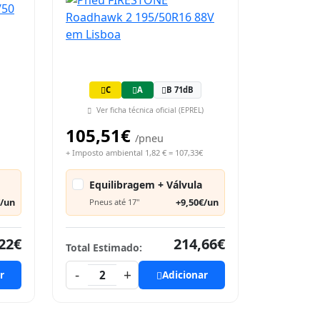
C
A
B 71dB
Ver ficha técnica oficial (EPREL)
105,51€
/pneu
+ Imposto ambiental 1,82 € = 107,33€
Equilibragem + Válvula
€/un
+9,50€/un
Pneus até 17"
22€
214,66€
Total Estimado:
-
+
r
2
Adicionar