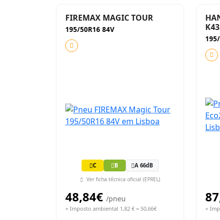
FIREMAX MAGIC TOUR
HA
K43
195/50R16 84V
195
C
B
A 66dB
Ver ficha técnica oficial (EPREL)
48,84€
87
/pneu
+ Imposto ambiental 1,82 € = 50,66€
+ Imp