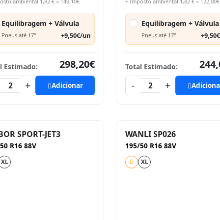
osto ambiental 1,82 € = 149,10€
+ Imposto ambiental 1,82 € = 122,00€
Equilibragem + Válvula
Equilibragem + Válvula
+9,50€/un
+9,50
Pneus até 17"
Pneus até 17"
298,20€
244,
l Estimado:
Total Estimado:
+
-
+
2
Adicionar
2
Adiciona
OR SPORT-JET3
WANLI SP026
50 R16 88V
195/50 R16 88V
XL
XL