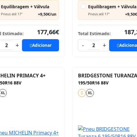
Equilibragem + Válvula
Equilibragem + Válvula
+9,50€/un
+9,50
Pneus até 17"
Pneus até 17"
177,66€
187,
l Estimado:
Total Estimado:
+
-
+
2
Adicionar
2
Adiciona
HELIN PRIMACY 4+
BRIDGESTONE TURANZA
/50R16 88V
195/50R16 88V
XL
XL