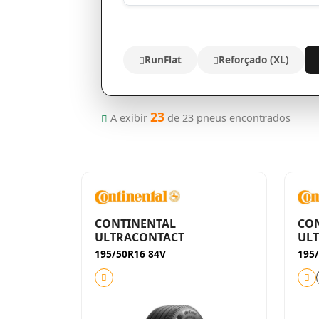
RunFlat
Reforçado (XL)
23
A exibir
de
23
pneus encontrados
CONTINENTAL
CO
ULTRACONTACT
UL
195/50R16 84V
195/