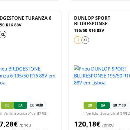
DGESTONE TURANZA 6
DUNLOP SPORT
BLURESPONSE
50 R16 88V
195/50 R16 88V
XL
XL
B
A
B 70dB
B
A
B 71dB
Ver ficha técnica oficial (EPREL)
Ver ficha técnica oficial (EPREL)
7,28€
120,18€
/pneu
/pneu