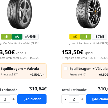
B
A
A 69dB
C
B
B 71dB
Ver ficha técnica oficial (EPREL)
Ver ficha técnica oficial (EPREL)
3,50€
153,50€
/pneu
/pneu
osto ambiental 1,82 € = 155,32€
+ Imposto ambiental 1,82 € = 155,32€
Equilibragem + Válvula
Equilibragem + Válvula
+9,50€/un
+9,50
Pneus até 17"
Pneus até 17"
310,64€
310,
l Estimado:
Total Estimado:
+
-
+
2
Adicionar
2
Adiciona