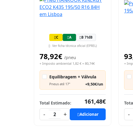
C
A
B 71dB
Ver ficha técnica oficial (EPREL)
78,92€
93
/pneu
+ Imposto ambiental 1,82 € = 80,74€
+ Imp
Equilibragem + Válvula
+9,50€/un
Pneus até 17"
161,48€
Total Estimado:
Tota
-
+
-
2
Adicionar