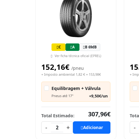
C
A
B 69dB
Ver ficha técnica oficial (EPREL)
152,16€
15
/pneu
+ Imposto ambiental 1,82 € = 153,98€
+ Imp
Equilibragem + Válvula
+9,50€/un
Pneus até 17"
307,96€
Total Estimado:
Tota
-
+
-
2
Adicionar