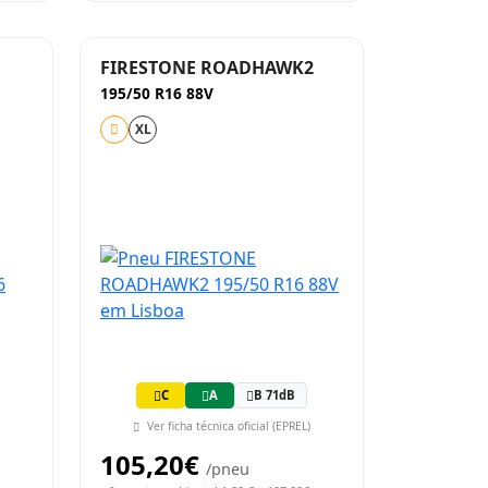
FIRESTONE ROADHAWK2
195/50 R16 88V
XL
C
A
B 71dB
Ver ficha técnica oficial (EPREL)
105,20€
/pneu